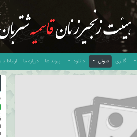
گالری
صوتی
دانلود
پیوند ها
درباره ما
ارتباط با م
س
ف
ا
ا