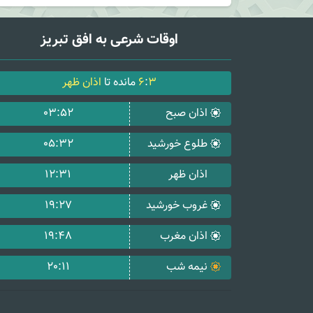
اوقات شرعی به افق تبریز
3
:
6
مانده تا
اذان ظهر
اذان صبح
03:52
طلوع خورشید
05:32
اذان ظهر
12:31
غروب خورشید
19:27
اذان مغرب
19:48
نیمه شب
20:11