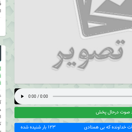
ا
أ
ا
ا
ع
آ
د
د صوت درحال پخش
ا
ک
ذات خداونده که بی همتادی
123 بار شنیده شده
ی