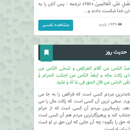
فَضْلٍ عَلَى الْعَالَمِينَ ﴿۲۵۱﴾ ترجمه : پس آنان را به
ذن خدا شكست دادند و...
مشاهده تفسیر
1,949 بازدید
حدیث روز
عبَدُ الناس مَن أقامَ الفرائِض وَ اَسْخَی النّاس مَن
َدّی زَکاتَ مالِه و اَزهَدُ النّاس مَن اِجتَنَبَ الحرام وُ
َتقَی الناسَ مَن قالَ الحق فِی مَا لَهُ وَ عَلیهِ.
ابدترین مردم کسی است که فرائض را به جا می
ورد. سخی ترین آن کسی است که زکات مال را می
هد. پارساترین مردم آن کسی است که از حرام
جتناب کند و پرهیزگارترین مردم هم آن کسی است
ه حق را بگوید؛ چه آن جایی که این حق بر او است
ا برای او است.