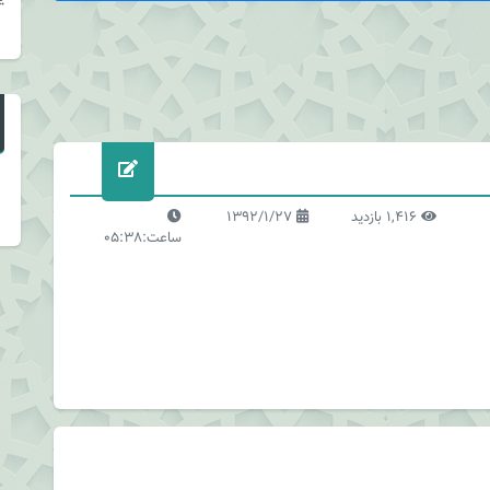
1,416 بازدید
1392/1/27
ساعت:05:38