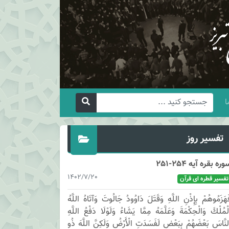
ا
تفسیر روز
وره بقره آیه 254-251
1402/7/20
تفسیر قطره ای قرآن
َهَزَمُوهُمْ بِإِذْنِ اللَّهِ وَقَتَلَ دَاوُودُ جَالُوتَ وَآتَاهُ اللَّهُ
لْمُلْكَ وَالْحِكْمَةَ وَعَلَّمَهُ مِمَّا يَشَاءُ وَلَوْلَا دَفْعُ اللَّهِ
لنَّاسَ بَعْضَهُمْ بِبَعْضٍ لَفَسَدَتِ الْأَرْضُ وَلَكِنَّ اللَّهَ ذُو