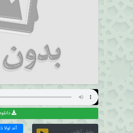
دانلو
آند اولا 
پخش آنلاین