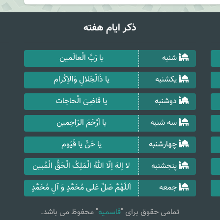
ذکر ایام هفته
شنبه
یا رَبَّ الْعالَمین
یکشنبه
یا ذَالْجَلالِ وَالْاِکْرام
دوشنبه
یا قاضِیَ الْحاجات
سه شنبه
یا اَرْحَمَ الرّاحِمین
چهارشنبه
یا حَیُّ یا قَیّوم
پنجشنبه
لا اِلهَ اِلّا اللهُ الْمَلِکُ الْحَقُّ الْمُبین
جمعه
اَللّهُمَّ صَلِّ عَلی مُحَمَّدٍ وَ آلِ مُحَمَّدٍ
تمامی حقوق برای "
قاسمیه
" محفوظ می باشد.