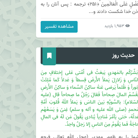
فَضْلٍ عَلَى الْعَالَمِينَ ﴿۲۵۱﴾ ترجمه : پس آنان را به
ذن خدا شكست دادند و...
مشاهده تفسیر
1,953 بازدید
حدیث روز
ُبَشِّرُکُم بالمَهدیِ یَبعَثُ فی اُمَّتی عَلی إختلافٍ مِنَ
لنّاسِ وَ زَلازِلَ یَملاُ الأَرضَ قِسطاً وَ عَدلاً کَما مُلِئَتْ
َوراً وَ ظُلماً یَرضی عَنهُ ساکِنُ السَّماء وَ ساکِنُ الأَرضِ
ُقَسِّمُ المالَ صِحاحاً فَقالَ رَجُلٌ ما صِحاحاً قال (علیه
لسّلام): بالسَّویَّهِ بَینَ الناسَ وَ یَملاُ اللهُ قُلوبَ اُمَّةِ
ُحمدٍ (صلی الله علیه و آله و سلم) غِنیً وَ یَسَعُهُم
َدلُهُ، حَتی یَأمُرَ مُنادِیاً یُنادی یَقُولُ مَن لَهُ فی المالِ
اجَةُ فَما یَقُومُ مِنَ الناسِ إلا رَجلٌ واحِدٌ.
ما را به ظهور مهدی (عجل الله تعالی فرجه