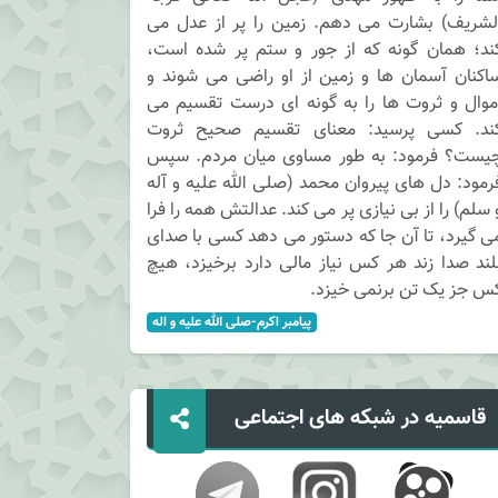
لشریف) بشارت می دهم. زمین را پر از عدل می
ند؛ همان گونه که از جور و ستم پر شده است،
اکنان آسمان ها و زمین از او راضی می شوند و
موال و ثروت ها را به گونه ای درست تقسیم می
ند. کسی پرسید: معنای تقسیم صحیح ثروت
یست؟ فرمود: به طور مساوی میان مردم. سپس
رمود: دل های پیروان محمد (صلی الله علیه و آله
 سلم) را از بی نیازی پر می کند. عدالتش همه را فرا
ی گیرد، تا آن جا که دستور می دهد کسی با صدای
لند صدا زند هر کس نیاز مالی دارد برخیزد، هیچ
س جز یک تن برنمی خیزد.
پيامبر اکرم-صلی الله عليه و اله
قاسمیه در شبکه های اجتماعی