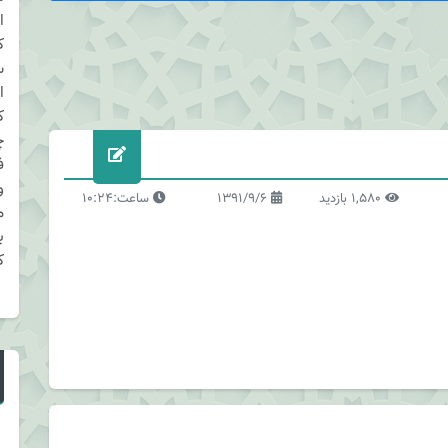
ا
ک
س
ا
ک
چ
ف
و
1,580 بازدید
1391/9/6
ساعت:10:24
م
ب
ک