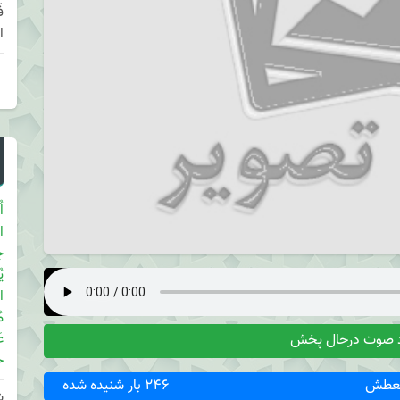
ا
ا
ا
ج
ی
ا
م
ع
د صوت درحال پخش
ح
لعطش
246 بار شنیده شده
ش