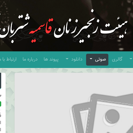
گالری
صوتی
دانلود
پیوند ها
درباره ما
ارتباط با م
س
ف
ا
ا