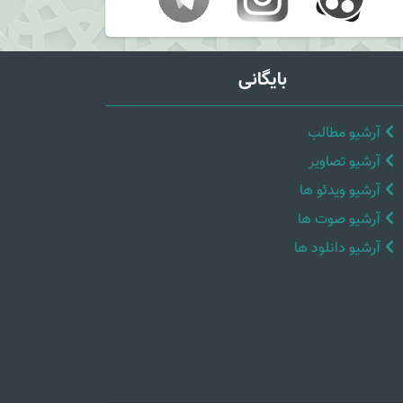
بایگانی
آرشیو مطالب
آرشیو تصاویر
آرشیو ویدئو ها
آرشیو صوت ها
آرشیو دانلود ها