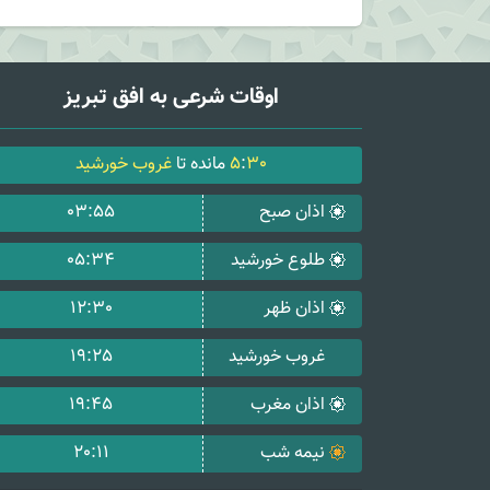
اوقات شرعی به افق تبریز
30
:
5
مانده تا
غروب خورشید
اذان صبح
03:55
طلوع خورشید
05:34
اذان ظهر
12:30
غروب خورشید
19:25
اذان مغرب
19:45
نیمه شب
20:11