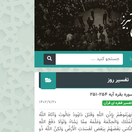
ا
تفسیر روز
وره بقره آیه 254-251
1402/7/20
تفسیر قطره ای قرآن
َهَزَمُوهُمْ بِإِذْنِ اللَّهِ وَقَتَلَ دَاوُودُ جَالُوتَ وَآتَاهُ اللَّهُ
لْمُلْكَ وَالْحِكْمَةَ وَعَلَّمَهُ مِمَّا يَشَاءُ وَلَوْلَا دَفْعُ اللَّهِ
لنَّاسَ بَعْضَهُمْ بِبَعْضٍ لَفَسَدَتِ الْأَرْضُ وَلَكِنَّ اللَّهَ ذُو