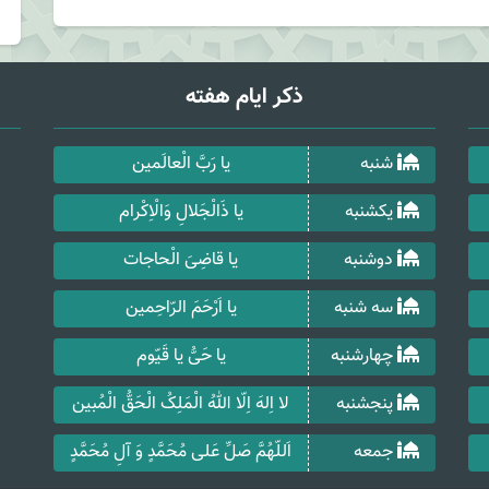
ذکر ایام هفته
شنبه
یا رَبَّ الْعالَمین
یکشنبه
یا ذَالْجَلالِ وَالْاِکْرام
دوشنبه
یا قاضِیَ الْحاجات
سه شنبه
یا اَرْحَمَ الرّاحِمین
چهارشنبه
یا حَیُّ یا قَیّوم
پنجشنبه
لا اِلهَ اِلّا اللهُ الْمَلِکُ الْحَقُّ الْمُبین
جمعه
اَللّهُمَّ صَلِّ عَلی مُحَمَّدٍ وَ آلِ مُحَمَّدٍ