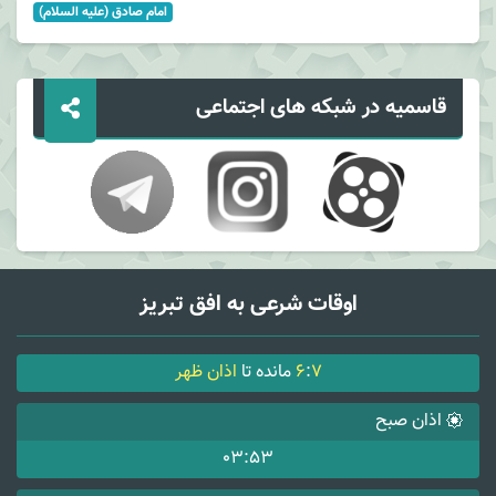
امام صادق (علیه السلام)
قاسمیه در شبکه های اجتماعی
اوقات شرعی به افق تبریز
7
:
6
مانده تا
اذان ظهر
اذان صبح
03:53