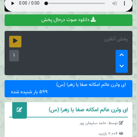
دانلود صوت درحال پخش
پخش آنلاین
1
ای وئرن عالم امکانه صفا یا زهرا (س)
599 بار شنیده شده
ای وئرن عالم امکانه صفا یا زهرا (س)
توسط: حامد سلیمان پور
2,004 بازدید