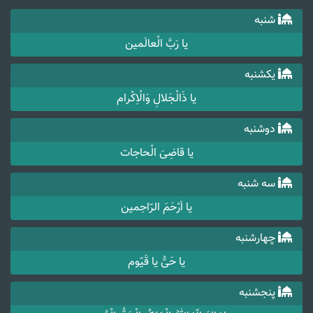
شنبه
یا رَبَّ الْعالَمین
یکشنبه
یا ذَالْجَلالِ وَالْاِکْرام
دوشنبه
یا قاضِیَ الْحاجات
سه شنبه
یا اَرْحَمَ الرّاحِمین
چهارشنبه
یا حَیُّ یا قَیّوم
پنجشنبه