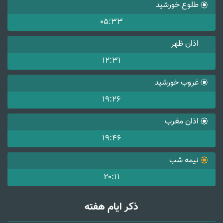
طلوع خورشید
05:33
اذان ظهر
12:31
غروب خورشید
19:26
اذان مغرب
19:46
نیمه شب
20:11
ذکر ایام هفته