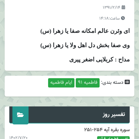
1391/2/14
ساعت:14:18
ای وئرن عالم امکانه صفا یا زهرا (س)
وی صفا بخش دل اهل ولا یا زهرا (س)
مداح : کربلایی اضغر پیری
دسته بندی:
فاطمیه 91
ایام فاطمیه
تفسیر روز
سوره بقره آیه 254-251
1402/7/20