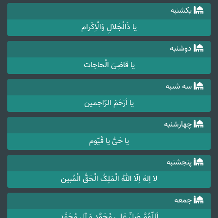
یکشنبه
یا ذَالْجَلالِ وَالْاِکْرام
دوشنبه
یا قاضِیَ الْحاجات
سه شنبه
یا اَرْحَمَ الرّاحِمین
چهارشنبه
یا حَیُّ یا قَیّوم
پنجشنبه
لا اِلهَ اِلّا اللهُ الْمَلِکُ الْحَقُّ الْمُبین
جمعه
اَللّهُمَّ صَلِّ عَلی مُحَمَّدٍ وَ آلِ مُحَمَّدٍ