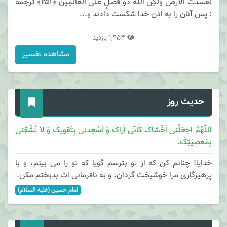
لَفَسَدَتِ الْأَرْضُ وَلَكِنَّ اللَّهَ ذُو فَضْلٍ عَلَى الْعَالَمِينَ ﴿۲۵۱﴾ ترجمه
: پس آنان را به اذن خدا شكست دادند و...
1,953 بازدید
مشاهده تفسیر
حدیث روز
اَللّهُمَّ اجْعَلْنی اَخْشاکَ کَانّی اَراکَ وَ اَسْعِدْنی بِتَقویکَ وَ لا تُشْقِنی
بِمَعْصِیَتِکَ.
خدایا! چنانم کن که از تو بترسم گویا که تو را می بینم، و با
پرهیزگاری مرا خوشبخت گردان، و به نافرمانی ات بدبختم مکن.
امام حسین (علیه السلام)