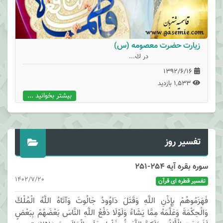
زیارت حضرت معصومه (س)
در ك...
1392/6/16
1,533 بازدید
بیشتر بخوانید ...
تفسیر روز
سوره بقره آیه 254-251
1402/7/20
تفسیر قطره ای قرآن
فَهَزَمُوهُمْ بِإِذْنِ اللَّهِ وَقَتَلَ دَاوُودُ جَالُوتَ وَآتَاهُ اللَّهُ الْمُلْكَ
وَالْحِكْمَةَ وَعَلَّمَهُ مِمَّا يَشَاءُ وَلَوْلَا دَفْعُ اللَّهِ النَّاسَ بَعْضَهُمْ بِبَعْضٍ