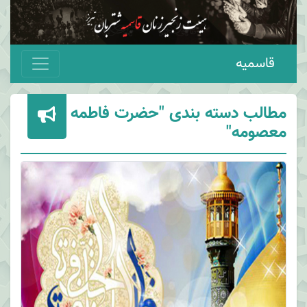
قاسمیه
مطالب دسته بندی "حضرت فاطمه
معصومه"