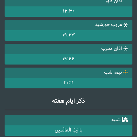
اذان ظهر
12:30
غروب خورشید
19:23
اذان مغرب
19:44
نیمه شب
20:11
ذکر ایام هفته
شنبه
یا رَبَّ الْعالَمین