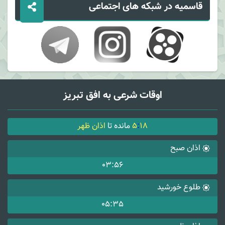
قاسمیه در شبکه های اجتماعی
اوقات شرعی به افق تبریز
18
:
5
مانده تا
اذان ظهر
اذان صبح
03:56
طلوع خورشید
05:35