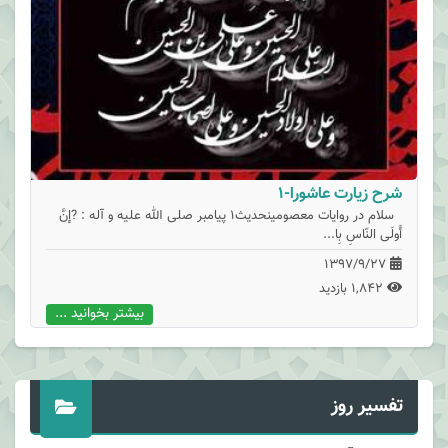
شرح زیارت عاشورا-1
سلام در روایات معصومینحدیث1 پيامبر صلى‏ الله ‏عليه ‏و ‏آله : ?إنَّ
أَولَى النّاسِ بِا...
1397/9/27
1,842 بازدید
بیشتر بخوانید ...
تفسیر روز