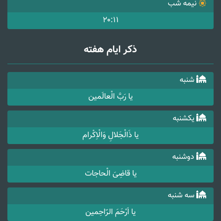
نیمه شب
20:11
ذکر ایام هفته
شنبه
یا رَبَّ الْعالَمین
یکشنبه
یا ذَالْجَلالِ وَالْاِکْرام
دوشنبه
یا قاضِیَ الْحاجات
سه شنبه
یا اَرْحَمَ الرّاحِمین