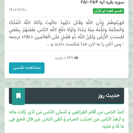
سوره بقره آیه 254-251
1402/7/20
تفسیر قطره ای قرآن
فَهَزَمُوهُمْ بِإِذْنِ اللَّهِ وَقَتَلَ دَاوُودُ جَالُوتَ وَآتَاهُ اللَّهُ الْمُلْكَ
وَالْحِكْمَةَ وَعَلَّمَهُ مِمَّا يَشَاءُ وَلَوْلَا دَفْعُ اللَّهِ النَّاسَ بَعْضَهُمْ بِبَعْضٍ
لَفَسَدَتِ الْأَرْضُ وَلَكِنَّ اللَّهَ ذُو فَضْلٍ عَلَى الْعَالَمِينَ ﴿۲۵۱﴾ ترجمه
: پس آنان را به اذن خدا شكست دادند و...
1,949 بازدید
مشاهده تفسیر
حدیث روز
أعبَدُ الناس مَن أقامَ الفرائِض وَ اَسْخَی النّاس مَن اَدّی زَکاتَ مالِه
و اَزهَدُ النّاس مَن اِجتَنَبَ الحرام وُ اَتقَی الناسَ مَن قالَ الحق فِی
مَا لَهُ وَ عَلیهِ.