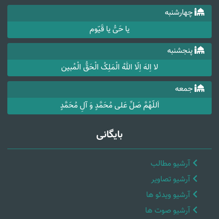
چهارشنبه
یا حَیُّ یا قَیّوم
پنجشنبه
لا اِلهَ اِلّا اللهُ الْمَلِکُ الْحَقُّ الْمُبین
جمعه
اَللّهُمَّ صَلِّ عَلی مُحَمَّدٍ وَ آلِ مُحَمَّدٍ
بایگانی
آرشیو مطالب
آرشیو تصاویر
آرشیو ویدئو ها
آرشیو صوت ها