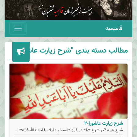
قاسمیه
مطالب دسته بندی "شرح زیارت عاشورا"
شرح زیارت عاشورا-2
شرح «يا» ?در شرح‌ «يا» در فراز «السلام‌ عليك‌ يا اباعبدالله&zwnj...