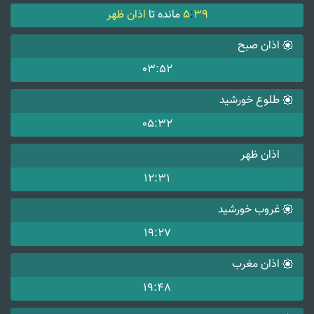
39
:
5
مانده تا
اذان ظهر
اذان صبح
03:52
طلوع خورشید
05:32
اذان ظهر
12:31
غروب خورشید
19:27
اذان مغرب
19:48