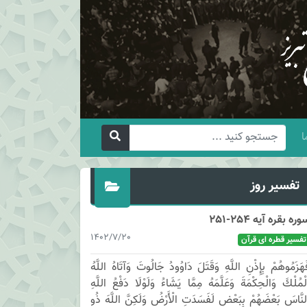
ا
تفسیر روز
وره بقره آیه 254-251
1402/7/20
تفسیر قطره ای قرآن
َهَزَمُوهُمْ بِإِذْنِ اللَّهِ وَقَتَلَ دَاوُودُ جَالُوتَ وَآتَاهُ اللَّهُ
لْمُلْكَ وَالْحِكْمَةَ وَعَلَّمَهُ مِمَّا يَشَاءُ وَلَوْلَا دَفْعُ اللَّهِ
لنَّاسَ بَعْضَهُمْ بِبَعْضٍ لَفَسَدَتِ الْأَرْضُ وَلَكِنَّ اللَّهَ ذُو