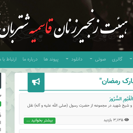
گالری
صوتی
دانلود
پیوند ها
درباره ما
ارتباط با م
ارک رمضان"
س
قُبُورِ السُّرُورَ
و شیخ شهید در مجموعه از حضرت رسول (صلی الله علیه و آله) نقل
ف
3,135 بازدید
بیشتر بخوانید ...
ا
ا