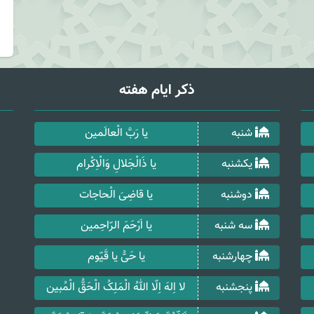
ذکر ایام هفته
شنبه
یا رَبَّ الْعالَمین
یکشنبه
یا ذَالْجَلالِ وَالْاِکْرام
دوشنبه
یا قاضِیَ الْحاجات
سه شنبه
یا اَرْحَمَ الرّاحِمین
چهارشنبه
یا حَیُّ یا قَیّوم
پنجشنبه
لا اِلهَ اِلّا اللهُ الْمَلِکُ الْحَقُّ الْمُبین