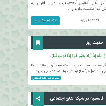
فَضْلٍ عَلَى الْعَالَمِينَ ﴿۲۵۱﴾ ترجمه : پس آنان را به
ذن خدا شكست دادند و...
مشاهده تفسیر
1,949 بازدید
حدیث روز
نَّ اللَّهَ إِذَا أَرَادَ بِعَبْدٍ خَیْرا إِذَا عُوتِبَ قَبِلَ.
گر خداوند خیر بنده ای را بخواهد، [او را حالتی عطا
ی کند که] هرگاه از او عذر خواسته شد، می پذیرد.
امام هادی (علیه السلام)
قاسمیه در شبکه های اجتماعی