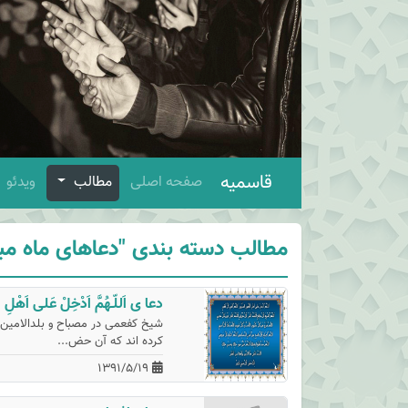
قاسمیه
صفحه اصلی
مطالب
ویدئو
مطالب دسته بندی "دعاهای ماه مب
دعا ی اَللّـهُمَّ اَدْخِلْ عَلى اَهْلِ الْ
شیخ كفعمى در مصباح و بلدالامین 
كرده اند كه آن حض...
1391/5/19