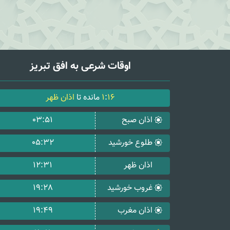
اوقات شرعی به افق تبریز
16
:
1
مانده تا
اذان ظهر
اذان صبح
03:51
طلوع خورشید
05:32
اذان ظهر
12:31
غروب خورشید
19:28
اذان مغرب
19:49