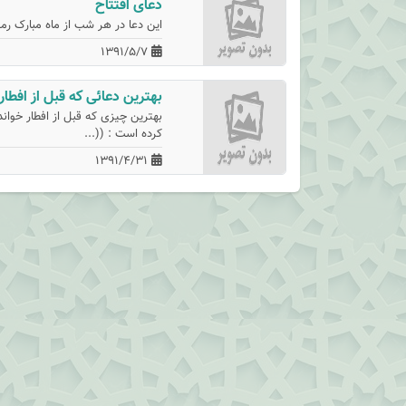
دعای افتتاح
این دعا در هر شب از ماه مبارک رمضان خو
1391/5/7
بهترین دعائی که قبل از افطا
بهترين چيزى كه قبل از افطار خوان
كرده است : ((...
1391/4/31