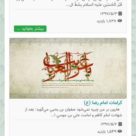
قَبْرَ الْحُسَيْنِ عليه السلام بِشَطِّ ال...
1397/5/3
1,838 بازدید
بیشتر بخوانید ...
کرامات امام رضا (ع)
هارون بر من چيره نمي‌شود صفوان بن يحيي مي‌گويد: بعد از
شهادت امام کاظم و امامت علي بن موسي ا...
1397/5/2
1,549 بازدید