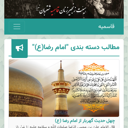
قاسمیه
مطالب دسته بندی "امام رضا(ع)"
چهل حدیث گهربار از امام رضا (ع)
قال الامام علىّ بن موسى الرّضا صلوات اللّه و سلامه عليه :1 مَنْ زارَ