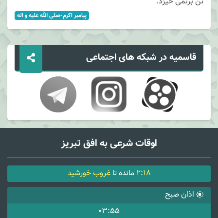
تن برنمی خیزد.
پيامبر اکرم-صلی الله عليه و اله
قاسمیه در شبکه های اجتماعی
اوقات شرعی به افق تبریز
18
:
2
مانده تا
غروب خورشید
اذان صبح
03:55