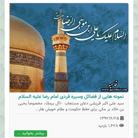
نمونه هايى از فضائل وسيره فردى امام رضا علیه السلام
سيد على اكبر قريشى دعاى مستجاب -1آل برمك، مخصوصاً يحيى
بن خالد بر مكى براى حفظ حكومت و مقام خويش هار...
1392/6/25
1,428 بازدید
بیشتر بخوانید ...