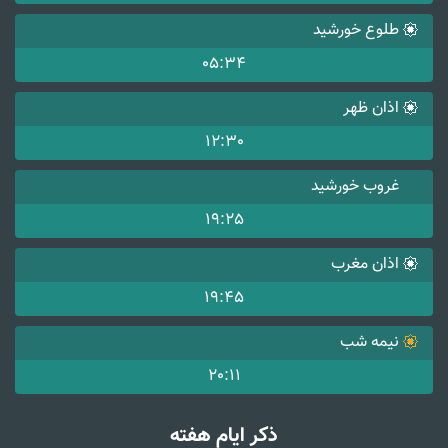
طلوع خورشید
05:34
اذان ظهر
12:30
غروب خورشید
19:25
اذان مغرب
19:45
نیمه شب
20:11
ذکر ایام هفته