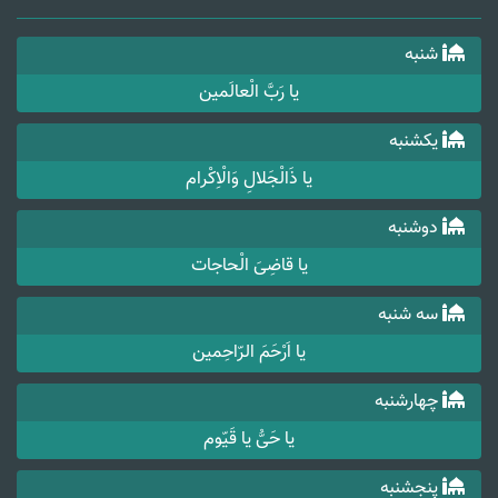
شنبه
یا رَبَّ الْعالَمین
یکشنبه
یا ذَالْجَلالِ وَالْاِکْرام
دوشنبه
یا قاضِیَ الْحاجات
سه شنبه
یا اَرْحَمَ الرّاحِمین
چهارشنبه
یا حَیُّ یا قَیّوم
پنجشنبه