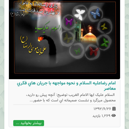
امام رضاعلیه السلام و نحوه مواجهه با جريان هاي فكري
معاصر
السلام علیک ایها الامام الغریب توضیح: آنچه پيش رو داريد،
محصول ميزگرد و نشست صميمانه اي است كه با حضور...
1392/6/26
1,269 بازدید
بیشتر بخوانید ...