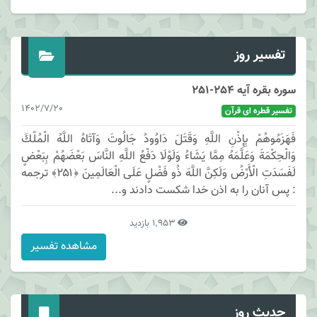
تفسیر روز
سوره بقره آیه 254-251
1402/7/20
تفسیر قطره ای قرآن
فَهَزَمُوهُمْ بِإِذْنِ اللَّهِ وَقَتَلَ دَاوُودُ جَالُوتَ وَآتَاهُ اللَّهُ الْمُلْكَ
وَالْحِكْمَةَ وَعَلَّمَهُ مِمَّا يَشَاءُ وَلَوْلَا دَفْعُ اللَّهِ النَّاسَ بَعْضَهُمْ بِبَعْضٍ
لَفَسَدَتِ الْأَرْضُ وَلَكِنَّ اللَّهَ ذُو فَضْلٍ عَلَى الْعَالَمِينَ ﴿۲۵۱﴾ ترجمه
: پس آنان را به اذن خدا شكست دادند و...
1,953 بازدید
مشاهده تفسیر
حدیث روز