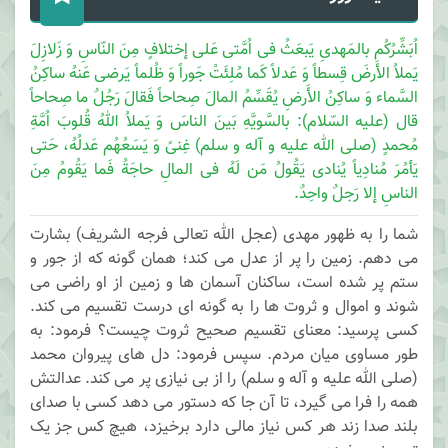
اُبَشِّرُکُم بالمَهدیِ یَبعَثُ فی اُمَّتی عَلی إختلافٍ مِنَ النّاسِ وَ زَلازِلَ
یَملاُ الأَرضَ قِسطاً وَ عَدلاً کَما مُلِئَتْ جَوراً وَ ظُلماً یَرضی عَنهُ ساکِنُ
السَّماء وَ ساکِنُ الأَرضِ یُقَسِّمُ المالَ صِحاحاً فَقالَ رَجُلٌ ما صِحاحاً
قال (علیه السّلام): بالسَّویَّهِ بَینَ الناسَ وَ یَملاُ اللهُ قُلوبَ اُمَّةِ
مُحمدٍ (صلی الله علیه و آله و سلم) غِنیً وَ یَسَعُهُم عَدلُهُ، حَتی
یَأمُرَ مُنادِیاً یُنادی یَقُولُ مَن لَهُ فی المالِ حاجَةُ فَما یَقُومُ مِنَ
الناسِ إلا رَجلٌ واحِدٌ.
شما را به ظهور مهدی (عجل الله تعالی فرجه الشریف) بشارت
می دهم. زمین را پر از عدل می کند؛ همان گونه که از جور و
ستم پر شده است، ساکنان آسمان ها و زمین از او راضی می
شوند و اموال و ثروت ها را به گونه ای درست تقسیم می کند.
کسی پرسید: معنای تقسیم صحیح ثروت چیست؟ فرمود: به
طور مساوی میان مردم. سپس فرمود: دل های پیروان محمد
(صلی الله علیه و آله و سلم) را از بی نیازی پر می کند. عدالتش
همه را فرا می گیرد، تا آن جا که دستور می دهد کسی با صدای
بلند صدا زند هر کس نیاز مالی دارد برخیزد، هیچ کس جز یک