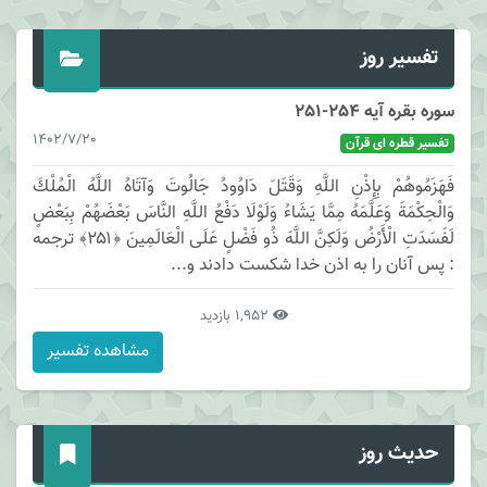
تفسیر روز
سوره بقره آیه 254-251
1402/7/20
تفسیر قطره ای قرآن
فَهَزَمُوهُمْ بِإِذْنِ اللَّهِ وَقَتَلَ دَاوُودُ جَالُوتَ وَآتَاهُ اللَّهُ الْمُلْكَ
وَالْحِكْمَةَ وَعَلَّمَهُ مِمَّا يَشَاءُ وَلَوْلَا دَفْعُ اللَّهِ النَّاسَ بَعْضَهُمْ بِبَعْضٍ
لَفَسَدَتِ الْأَرْضُ وَلَكِنَّ اللَّهَ ذُو فَضْلٍ عَلَى الْعَالَمِينَ ﴿۲۵۱﴾ ترجمه
: پس آنان را به اذن خدا شكست دادند و...
1,952 بازدید
مشاهده تفسیر
حدیث روز