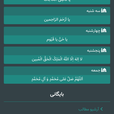
سه شنبه
یا اَرْحَمَ الرّاحِمین
چهارشنبه
یا حَیُّ یا قَیّوم
پنجشنبه
لا اِلهَ اِلّا اللهُ الْمَلِکُ الْحَقُّ الْمُبین
جمعه
اَللّهُمَّ صَلِّ عَلی مُحَمَّدٍ وَ آلِ مُحَمَّدٍ
بایگانی
آرشیو مطالب