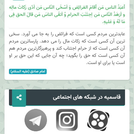
أعبَدُ الناس مَن أقامَ الفرائِض وَ اَسْخَی النّاس مَن اَدّی زَکاتَ مالِه
و اَزهَدُ النّاس مَن اِجتَنَبَ الحرام وُ اَتقَی الناسَ مَن قالَ الحق فِی
مَا لَهُ وَ عَلیهِ.
عابدترین مردم کسی است که فرائض را به جا می آورد. سخی
ترین آن کسی است که زکات مال را می دهد. پارساترین مردم
آن کسی است که از حرام اجتناب کند و پرهیزگارترین مردم هم
آن کسی است که حق را بگوید؛ چه آن جایی که این حق بر او
است یا برای او است.
امام صادق (علیه السلام)
قاسمیه در شبکه های اجتماعی