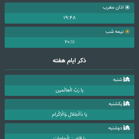
اذان مغرب
19:48
نیمه شب
20:11
ذکر ایام هفته
شنبه
یا رَبَّ الْعالَمین
یکشنبه
یا ذَالْجَلالِ وَالْاِکْرام
دوشنبه
یا قاضِیَ الْحاجات