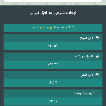
اوقات شرعی به افق تبریز
43
:
6
مانده تا
غروب خورشید
اذان صبح
03:52
طلوع خورشید
05:32
اذان ظهر
12:31
غروب خورشید
19:27