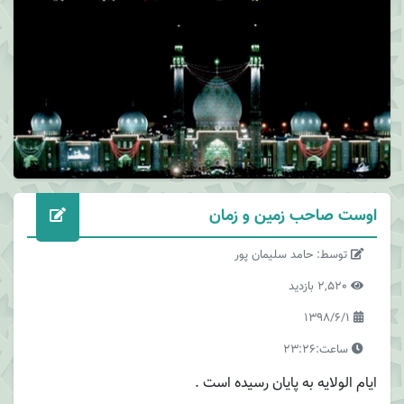
اوست صاحب زمین و زمان
توسط: حامد سلیمان پور
2,520 بازدید
1398/6/1
ساعت:23:26
ایام الولایه به پایان رسیده است .