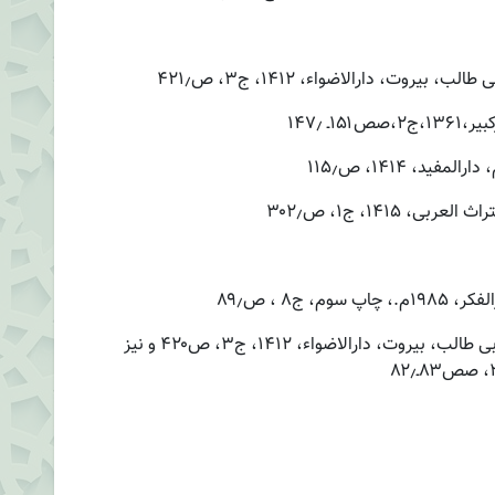
روت، دارالاضواء، ۱۴۱۲، ج۳، ص۴۲۱٫
ـ ۱۴۷٫
د، ۱۴۱۴، ص۱۱۵٫
 ۱۴۱۵، ج۱، ص۳۰۲٫
ج۸ ، ص۸۹٫
. ابن شهرآشوب، ابو عبدالله محمد؛ مناقب آل ابی طالب، بیروت، دارالاضواء، ۱۴۱۲، ج۳، ص۴۲۰ و نیز