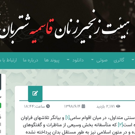
گالری
صوتی
دانلود
پیوند ها
درباره ما
ارتباط با م
س
2,171 بازدید
1398/6/4
ساعت:18:44
ف
سنتی متداول، در میان اقوام سامی
[۱]
و بیانگر تلاش­های فراوان
ا
ه است
[۲]
که متأسفانه بخش وسیعی از مناظرات و گفتگوهای
ا
ه و در متون اسلامی نیز به طور مستقل بدان پرداخته نشده