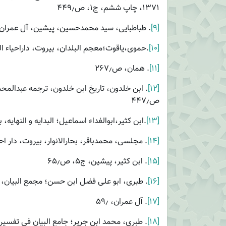
۱۳۷۱، چاپ ششم، ج۱، ص۴۴۹٫
[۹]
. طباطبایی، سید محمدحسین، پیشین، آل عمران، ۹٫
[۱۰]
.حموی،یاقوت؛معجم البلدان، بیروت، داراحیاء التراث العربی،
[۱۱]
. همان، ص۲۶۷٫
[۱۲]
ص۴۴۷٫
[۱۳]
.ابن کثیر،ابوالفداء اسماعیل؛ البدایه و النهایه، بیروت،دا
[۱۴]
. مجلسی، محمدباقر، بحارالانوار، بیروت، دار احیا التراث العربی، 
[۱۵]
. ابن کثیر، پیشین، ج۵، ص۶۵٫
[۱۶]
. طبری، ابو علی فضل ابن حسن؛ مجمع البیان، تهران، اعلمی
[۱۷]
. آل عمران، ۵۹٫
[۱۸]
. طبری، محمد ابن جریر؛ جامع البیان فی تفسیرالقرآن، بیر