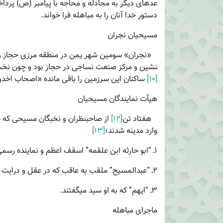
عده­ای دیگر به مجادله و محاجه با پیامبر (ص) پردا
دستور خدا آنان را به مباهله فرا خواند.
مسیحیان نجران
نشین و مرکز صنعت نساجی در حجاز بود و چون نخست
[۱۰]
ساکنان این سرزمین را باقی مانده «اصحاب اخدود
هیأت نمایندگان مسیحیان
هفتاد تن
[۱۲]
از صاحبنظران و نخبگان مسیحی که س
وارد مدینه شدند؛
[۱۳]
۱ـ “ابو حارثه ابن علقمه” اسقف اعظم و نماینده رسمی کلیساهای روم و حجاز.
۲ـ “عبدالمسیح” ملقب به عاقب که در عقل و درایت شهرت داشت.
۳ـ “ایهم” که به او سید می­گفتند.
ماجرای مباهله