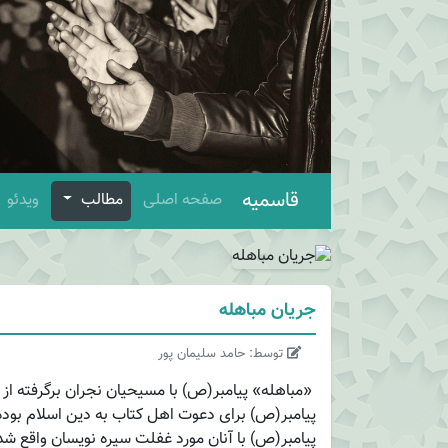
قاسمیه
صفحه اصلی
مطالب
ویدئو
جریان مباهله
توسط: حامد سلیمان پور
«مباهله» پیامبر(ص) با مسیحیان نجران برگرفته از 
پیامبر(ص) برای دعوت اهل کتاب به دین اسلام بود
پیامبر(ص) با آنان مورد غفلت سیره نویسان واقع شد