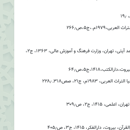
۱
۱۹۷۹م.،ج۵،ص۲۶۶٫
. ابن خلدون، تاریخ ابن خلدون، ترجمه عبدالمحمد آیتی، تهران، وزارت فرهنگ و آموزش عالی، ۱۳۶۳، ج۲،
رالکتب،۱۴۱۸،ج۵،ص۶۴٫
۱۹۸۳م، ج۲۱، صص۳۱۸ـ ۲۲۸٫
، ۱۴۱۵، ج۲، ص۳۰۹٫
وت، دارالفکر، ۱۴۱۵، ج۳، ص۴۰۵٫