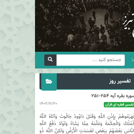
ا
تفسیر روز
وره بقره آیه 254-251
1402/7/20
تفسیر قطره ای قرآن
َهَزَمُوهُمْ بِإِذْنِ اللَّهِ وَقَتَلَ دَاوُودُ جَالُوتَ وَآتَاهُ اللَّهُ
لْمُلْكَ وَالْحِكْمَةَ وَعَلَّمَهُ مِمَّا يَشَاءُ وَلَوْلَا دَفْعُ اللَّهِ
لنَّاسَ بَعْضَهُمْ بِبَعْضٍ لَفَسَدَتِ الْأَرْضُ وَلَكِنَّ اللَّهَ ذُو