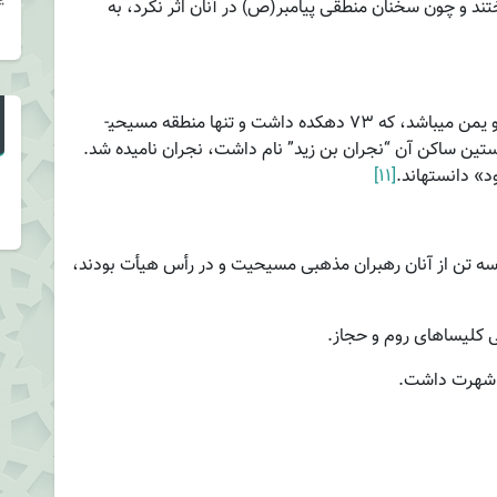
ختند و چون سخنان منطقی پیامبر(ص) در آنان اثر نکرد، به
«نجران» سومین شهر یمن در منطقه مرزی حجاز و یمن می­باشد، که ۷۳ دهکده داشت و تنها منطقه مسیحی­
ین ساکن آن “نجران بن زید” نام داشت، نجران نامیده شد.
» دانسته­اند.
[۱۱]
ه تن از آنان رهبران مذهبی مسیحیت و در رأس هیأت بودند،