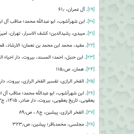
[۱۹]
. آل عمران، ۶۱٫
[۲۰]
. ابن شهرآشوب، ابو عبدالله محمد؛ مناقب آل ابی طالب، بی
[۲۱]
. میبدی، رشیدالدین؛ کشف الاسرار، تهران، امیرکبیر،۱۳۶۱،ج۲،صص۱۵۱
[۲۲]
. مفید، محمد ابن محمد بن نعمان؛ الارشاد، قم، دارالمفی
[۲۳]
. ابن حنبل، احمد؛ المسند، بیروت، دار احیاء التراث العربی،
[۲۴]
. همان، ص۱۱۵٫
[۲۵]
. الفخر الرازی، تفسیر الفخر الرازی، بیروت، دارالفکر، ۱۹۸۵م.، چاپ سوم، 
[۲۶]
یعقوبی، تاریخ یعقوبی، بیروت، دار صادر، ۱۴۱۵، ج۲، صص۸۳ـ۸۲٫
[۲۷]
. الفخر الرازی، پیشین، ج۸ ، ص۸۹٫
[۲۸]
. مجلسی، محمدباقر؛ پیشین، ص۳۲۳٫