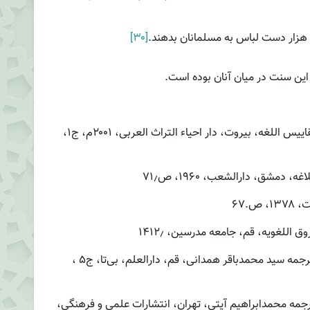
هزار دست لباس به مسلمانان بدهند.
[۳۰]
این سنت در میان آنان بوده است.
. ابی الحسین احمد بن فارس بن زکریا، معجم مقاییس اللغه، بیروت، دار احیاء التراث العربی، ۲۰۰۱م، ج۱،
مشق، دارالشعب، ۱۹۶۰، ص۷۱٫
ص.۶۷
اللغویه، قم، جامعه مدرسین، ۱۴۱۲٫
. طباطبایی، سید محمد حسین؛ تفسیر المیزان، ترجمه سید محمدباقر همدانی، قم، دارالعلم، بی‌تا، ج۵ ،
رجمه محمدابراهیم آیتی، تهران، انتشارات علمی و فرهنگی،