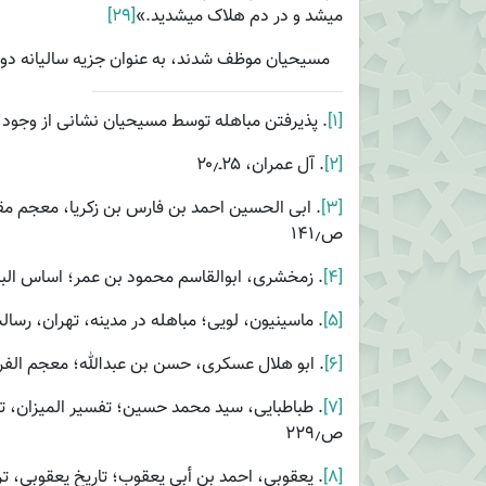
می­شد و در دم هلاک می­شدید.»
[۲۹]
مسیحیان موظف شدند، به عنوان جزیه سالیانه دو 
[۱]
. پذیرفتن مباهله توسط مسیحیان نشانی از وجود 
[۲]
. آل عمران، ۲۵ـ۲۰٫
[۳]
ص۱۴۱٫
[۴]
. زمخشری، ابوالقاسم محمود بن عمر؛ اساس البلاغه، د
[۵]
. ماسینیون، لویی؛ مباهله در مدینه، تهران، رسالت، ۱۳۷۸، 
[۶]
. ابو هلال عسکری، حسن بن عبدالله؛ معجم الفروق 
[۷]
ص۲۲۹٫
[۸]
. یعقوبی، احمد بن أبی یعقوب؛ تاریخ یعقوبی، ت