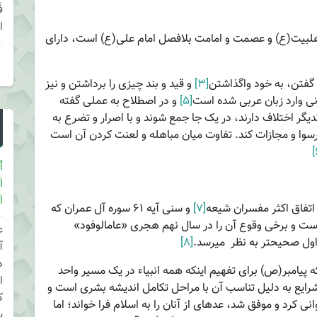
ا
ل­بیت(ع) و عصمت و امامت بلافصل امام علی(ع) است، دارای
گفتن، به خود واگذاشتن
[۳]
و قید و بند چیزی را برداشتن و نیز
انی وارد زبان عربی شده است
[۵]
و در اصطلاح به عملی گفته
دیگر اختلاف دارند، در یک جا جمع شوند و با اصرار و تضرع به
، رسوا و مجازات کند. تفاوت میان مباهله و لعنت کردن آن است
أ
ا
ا
اتفاق اکثر مفسران شیعه
[۷]
و سنی آیه ۶۱ سوره آل ­عمران که
ست و برخی وقوع آن را در سال نهم هجری «عام­الوفود»
ع
اول صحیح­تر به نظر می­رسد.
[۸]
آ
د
ی­توان دریافت که پیامبر(ص) برای تفهیم اینکه همه انبیاء در یک مسیر واحد
ا
رایع به دلیل تناسب آن با مراحل تکامل اندیشه بشری است و
ک
 کرد و موفق شد، عده­ای از آنان را به اسلام فرا خواند؛ اما
ی