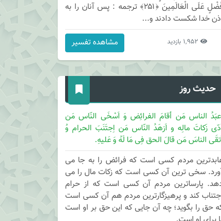
فَضْلٍ عَلَى الْعَالَمِينَ ﴿۲۵۱﴾ ترجمه : پس آنان را به
ذن خدا شكست دادند و...
مشاهده تفسیر
1,952 بازدید
حدیث روز
عبَدُ الناس مَن أقامَ الفرائِض وَ اَسْخَی النّاس مَن
َدّی زَکاتَ مالِه و اَزهَدُ النّاس مَن اِجتَنَبَ الحرام وُ
َتقَی الناسَ مَن قالَ الحق فِی مَا لَهُ وَ عَلیهِ.
ابدترین مردم کسی است که فرائض را به جا می
ورد. سخی ترین آن کسی است که زکات مال را می
هد. پارساترین مردم آن کسی است که از حرام
جتناب کند و پرهیزگارترین مردم هم آن کسی است
ه حق را بگوید؛ چه آن جایی که این حق بر او است
ا برای او است.