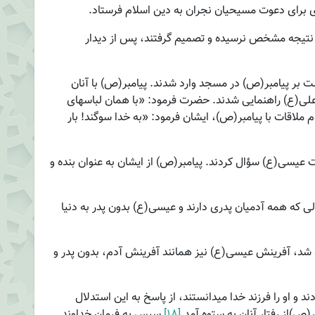
 برای دعوت مسیحیان نجران به دین اسلام فرستاد.
نتیجه مشخص نرسیده و تصمیم گرفتند، پس از دیدار
ت بر پیامبر(ص) در مسجد وارد شدند. پیامبر(ص) با آنان
لی(ع) راهنمایی شدند. حضرت فرمود: «با همان لباس­های
 ملاقات با پیامبر(ص)، ایشان فرمود: «به خدا سوگند! بار
ت عیسی(ع) سؤال کردند. پیامبر(ص) از ایشان به عنوان بنده و
که همه آدمیان پدری دارند و عیسی(ع) بدون پدر به دنیا
 شد، آفرینش عیسی(ع) نیز همانند آفرینش آدم، بدون پدر و
او را فرزند خدا می­دانستند، از پاسخ به این استدلال
بر(ص)از رفتار آنان به ستوه آمد.
[۱۸]
سپس به فرمان خداوند