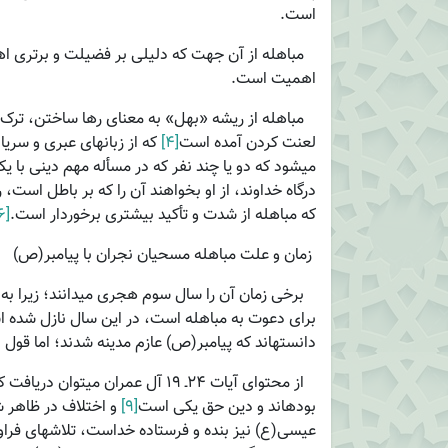
است.
مباهله از آن جهت که دلیلی بر فضیلت و برتری اه
اهمیت است.
مباهله از ریشه «بهل» به معنای رها ساختن، ترک 
لعنت کردن آمده است
[۴]
که از زبان­های عبری و سری
می­شود که دو یا چند نفر که در مسأله مهم دینی با یک
درگاه خداوند، از او بخواهند آن را که بر باطل است
که مباهله از شدت و تأکید بیشتری برخوردار است.
[۶]
زمان و علت مباهله مسحیان نجران با پیامبر(ص)
برخی زمان آن را سال سوم هجری می­دانند؛ زیرا به 
برای دعوت به مباهله است، در این سال نازل شده ا
دانسته­اند که پیامبر(ص) عازم مدینه شدند؛ اما قول 
از محتوای آیات ۲۴ـ ۱۹ آل ­عمران م
بوده­اند و دین حق یکی است
[۹]
و اختلاف در ظاهر ش
عیسی(ع) نیز بنده و فرستاده خداست، تلاش­های فراوانی