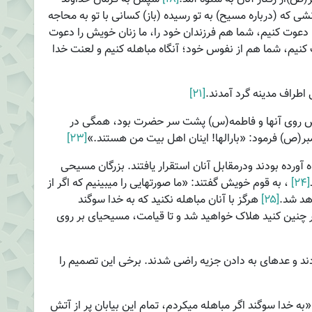
شی که (درباره مسیح) به تو رسیده (باز) کسانی با تو به محاجه
 را دعوت کنیم، شما هم فرزندان خود را، ما زنان خویش را دعوت
 کنیم، شما هم از نفوس خود؛ آنگاه مباهله کنیم و لعنت خدا
 اطراف مدینه گرد آمدند.
[۲۱]
ش روی آنها و فاطمه(س) پشت سر حضرت بود، همگی در
بر(ص) فرمود: «بارالها! اینان اهل بیت من هستند.»
[۲۳]
ورده بودند ودرمقابل آنان استقرار یافتند. بزرگان مسیحی
[۲۴]
، به قوم خویش گفتند: «ما صورت­هایی را می­بینیم که اگر از
اهد شد.
[۲۵]
هرگز با آنان مباهله نکنید که به خدا سوگند
 چنین کنید هلاک خواهید شد و تا قیامت، مسیحی­ای بر روی
ردند و عده­ای به دادن جزیه راضی شدند. برخی این تصمیم را
ه خدا سوگند اگر مباهله می­کردم، تمام این بیابان پر از آتش