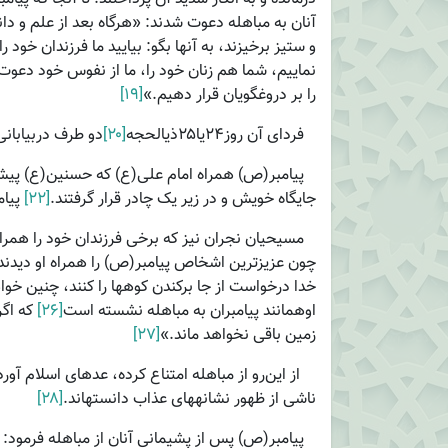
آنان به مباهله دعوت شدند: «هرگاه بعد از علم و دان
و ستیز برخیزند، به آنها بگو: بیایید ما فرزندان خود
نماییم، شما هم زنان خود را، ما از نفوس خود دعوت
را بر دروغگویان قرار دهیم.»
[۱۹]
فردای آن روز۲۴یا۲۵ذی­الحجه
[۲۰]
دو طرف دربیابانی
پیامبر(ص) همراه امام علی(ع) که حسنین(ع) پی
جایگاه خویش و در زیر یک چادر قرار گرفتند.
[۲۲]
پیام
مسیحیان نجران نیز که برخی فرزندان خود را همراه آ
چون عزیزترین اشخاص پیامبر(ص) را همراه او دیدند
خدا درخواست از جا برکندن کوه­ها را کنند، چنین خو
اوهمانند پیامبران به مباهله نشسته است
[۲۶]
که اگر
زمین باقی نخواهد ماند.»
[۲۷]
از این‌رو از مباهله امتناع کرده، عده­ای اسلام آو
ناشی از ظهور نشانه­های عذاب دانسته­اند.
[۲۸]
پیامبر(ص) پس از پشیمانی آنان از مباهله فرمود: «ب