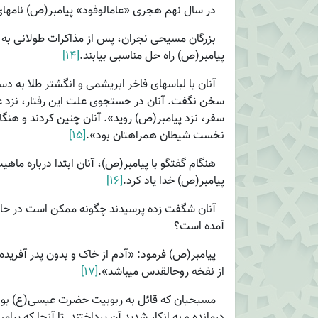
در سال نهم هجری «عام­الوفود» پیامبر(ص) نامه­ای
بزرگان مسیحی نجران، پس از مذاکرات طولانی به 
پیامبر(ص) راه حل مناسبی بیابند.
[۱۴]
آنان با لباس­های فاخر ابریشمی و انگشتر طلا به دس
سخن نگفت. آنان در جستجوی علت این رفتار، نزد ع
سفر، نزد پیامبر(ص) روید». آنان چنین کردند و هنگام
نخست شیطان همراهتان بود».
[۱۵]
هنگام گفتگو با پیامبر(ص)، آنان ابتدا درباره ماهی
پیامبر(ص) خدا یاد کرد.
[۱۶]
آنان شگفت زده پرسیدند چگونه ممکن است در حالی 
آمده است؟
پیامبر(ص) فرمود: «آدم از خاک و بدون پدر آفریده
از نفخه روح­القدس می­باشد».
[۱۷]
مسیحیان که قائل به ربوبیت حضرت عیسی(ع) بودند و 
درمانده و به انکار شدید آن پرداختند. تا آنجا که پیام