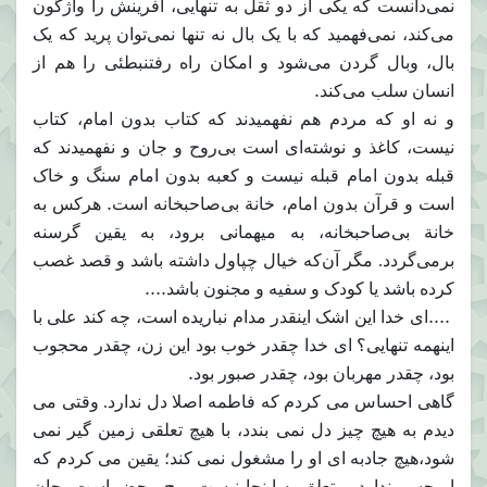
نمی‌دانست که یکى از دو ثقل به تنهایى، آفرینش را واژگون
می‌کند، نمی‌فهمید که با یک بال نه تنها نمی‌توان پرید که یک
بال، وبال گردن می‌شود و امکان راه رفتنبطئى را هم از
.
انسان سلب می‌کند
و نه او که مردم هم نفهمیدند که کتاب بدون امام، کتاب
نیست، کاغذ و نوشته‌اى است بی‌روح و جان و نفهمیدند که
قبله بدون امام قبله نیست و کعبه بدون امام سنگ و خاک
.
است و قرآن بدون امام، خانة بی‌صاحبخانه است
هرکس به
خانة بی‌صاحبخانه، به میهمانى برود، به یقین گرسنه
برمی‌گردد. مگر آن‌که خیال چپاول داشته باشد و قصد غصب
....
کرده باشد یا کودک و سفیه و مجنون باشد
....
ای خدا این اشک اینقدر مدام نباریده است، چه کند علی با
اینهمه تنهایی؟ ای خدا چقدر خوب بود این زن، چقدر محجوب
.
بود، چقدر مهربان بود، چقدر صبور بود
گاهی احساس می کردم که فاطمه اصلا دل ندارد. وقتی می
دیدم به هیچ چیز دل نمی بندد، با هیچ تعلقی زمین گیر نمی
شود،هیچ جادبه ای او را مشغول نمی کند؛ یقین می کردم که
او جسم ندارد، متعلق به اینجا نیست.روح محض است، جان