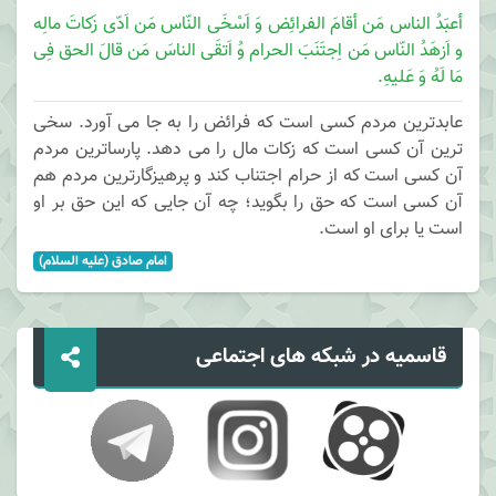
أعبَدُ الناس مَن أقامَ الفرائِض وَ اَسْخَی النّاس مَن اَدّی زَکاتَ مالِه
و اَزهَدُ النّاس مَن اِجتَنَبَ الحرام وُ اَتقَی الناسَ مَن قالَ الحق فِی
مَا لَهُ وَ عَلیهِ.
عابدترین مردم کسی است که فرائض را به جا می آورد. سخی
ترین آن کسی است که زکات مال را می دهد. پارساترین مردم
آن کسی است که از حرام اجتناب کند و پرهیزگارترین مردم هم
آن کسی است که حق را بگوید؛ چه آن جایی که این حق بر او
است یا برای او است.
امام صادق (علیه السلام)
قاسمیه در شبکه های اجتماعی