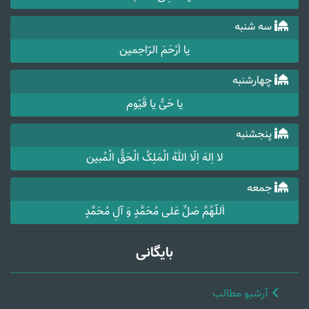
سه شنبه
یا اَرْحَمَ الرّاحِمین
چهارشنبه
یا حَیُّ یا قَیّوم
پنجشنبه
لا اِلهَ اِلّا اللهُ الْمَلِکُ الْحَقُّ الْمُبین
جمعه
اَللّهُمَّ صَلِّ عَلی مُحَمَّدٍ وَ آلِ مُحَمَّدٍ
بایگانی
آرشیو مطالب