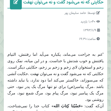
حکایتى که نه می‌شود گفت و نه می‌توان نهفت
توسط: حامد سلیمان پور
1,040 بازدید
1393/1/9
ساعت:19:30
"
غم به جراحت می‌ماند، یکباره می‌آید اما رفتنش، التیام
یافتنش و خوب شدنش با خداست. و در این میانه، نمک روى
زخم و استخوان لاى زخم و زخم بر زخم، حکایتى دیگر است.
.
حکایتى که نه می‌شود گفت و نه می‌توان نهفت
حکایت آتشى
که می‌سوزاند، خاکستر می‌کند اما دود ندارد، یا نباید داشته
.
باشد
مرگ پیامبر(ص) براى تو تنها مرگ یک پدر نبود، حتى
مرگ یک پیامبر نبود، مرگ پیام بود، مرگ شمع نبود، مرگ
.
روشنى بود
آن‌که گفت:
«حَسْبُنا کِتابَ الله»
کتاب خدا را نمی‌شناخت،