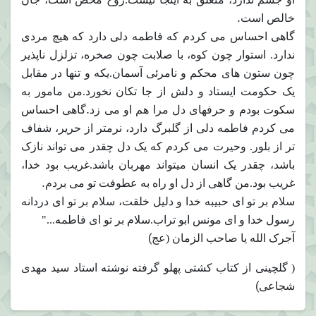
.
خالص است
گاهی احساس می کردم که فاطمه دلی دارد که هیچ مردی
ندارد. استوار چون کوه، با صلابت چون صخره، تزلزل ناپذیر
چون ستون های محکم و نامرئی آسمان.یکه و تنها در مقابل
یک حکومت ایستاد و دلش از جا تکان نخورد.من مامور به
.
سکوت بودم و حرفهای دل مرا هم او می زد
گاهی احساس
می کردم فاطمه دلی از گلبرگ دارد، نرمتر از حریر، شفاف
تر از بلور. وحیرت می کردم که یک دل چقدر می تواند نازک
باشد، چقدر یک انسان میتواند مهربان باشد.غریب بود خدا،
.
غریب بود.من گاهی از دل او راه به عطوفت تو می بردم
سلام بر تو ای حبیبه خدا و دلیل خلقت، سلام بر تو ای دردانه
رسول خدا و ای مونس ابو تراب.سلام بر تو ای فاطمه..."
(
آجرک الله یا صاحب الزمان (عج
( گلچینی از کتاب کشتی پهلو گرفته نوشته استاد سید مهدی
(
شجاعی