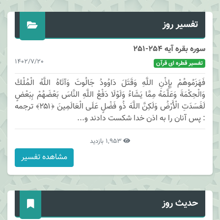
تفسیر روز
سوره بقره آیه 254-251
1402/7/20
تفسیر قطره ای قرآن
فَهَزَمُوهُمْ بِإِذْنِ اللَّهِ وَقَتَلَ دَاوُودُ جَالُوتَ وَآتَاهُ اللَّهُ الْمُلْكَ
وَالْحِكْمَةَ وَعَلَّمَهُ مِمَّا يَشَاءُ وَلَوْلَا دَفْعُ اللَّهِ النَّاسَ بَعْضَهُمْ بِبَعْضٍ
لَفَسَدَتِ الْأَرْضُ وَلَكِنَّ اللَّهَ ذُو فَضْلٍ عَلَى الْعَالَمِينَ ﴿۲۵۱﴾ ترجمه
: پس آنان را به اذن خدا شكست دادند و...
1,953 بازدید
مشاهده تفسیر
حدیث روز