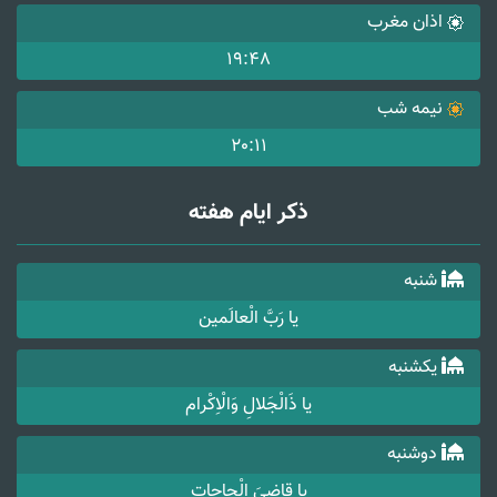
اذان مغرب
19:48
نیمه شب
20:11
ذکر ایام هفته
شنبه
یا رَبَّ الْعالَمین
یکشنبه
یا ذَالْجَلالِ وَالْاِکْرام
دوشنبه
یا قاضِیَ الْحاجات