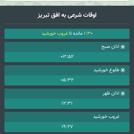
اوقات شرعی به افق تبریز
30
:
1
مانده تا
غروب خورشید
اذان صبح
03:52
طلوع خورشید
05:32
اذان ظهر
12:31
غروب خورشید
19:27