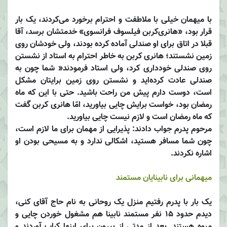
با میهمان خیلی با ملاطفت و احترام برخورد می‌کردند، یک بار
قرار بود، «هانری‌کربن فیلسوف فرانسوی» خدمتشان برسد، آقا
قبلا در اتاق برای او صندلی آماده کرده‌ بودند، ولی خودشان روی
زمین ‌نشستند؛ هانری کربن به خاطر احترام به استاد از نشستن
روی صندلی خودداری ‌کرد، ولی استاد فرمودند« شما چون به
صندلی عادت کرده‌اید و نشستن روی زمین برایتان مشکل
است، دوست دارم پیش من راحت باشید. حتی با این که ماه
رمضان بود، خواست برایش چایی بیاورید، امّا هانری کربن گفت
که ماه رمضان است و لازم نیست چایی بیاورید.
مرحوم پدرم جواب دادند: پذیرایی از مهمان برای ما لازم است،
چون شما مسافر هستید، اشکالی ندارد و به مسیحی بودن او
اشاره نکردند.
میهمانی برای نابینایان مستمند
یک بار با پدرم رفتیم منزل یک روحانی به نام حاج آقای کنی،
دیدم حدود 15 نفر مستمند نابینا هم مشغول خوردن چایی و
میوه هستند. بعد از مدتی از بیرون برای اینها کباب آوردند و