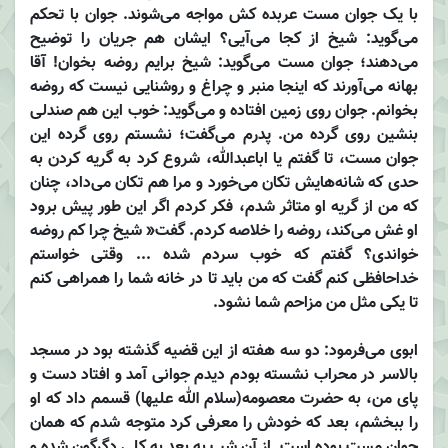
با یک جوان مست عربده کش مواجه می‌شوند. جوان با تحکم
می‌گوید: شیخ از کجا می‌آیی؟ ایشان هم جریان را توضیح
می‌دهند؛ جوان مست می‌گوید: شیخ برایم روضه بخوان! آقا
بهانه می‌آورند که اینجا منبر و چراغ و روشنایی نیست که روضه
بخوانم. جوان روی زمین افتاده و می‌گوید: خوب این هم صندلی
بنشین روی گرده من. پدرم می‌گفت؛ نشستم روی گرده این
جوان مست، تا گفتم یا اباعبدالله، شروع کرد به گریه کردن به
حدی که شانه‌هایش تکان می‌خورد و مرا هم تکان می‌داد، چنان
که من از گریه او متاثر شدم، فکر کردم اگر این طور پیش برود
او غش می‌کند، روضه را خلاصه کردم. گفت« شیخ چرا کم روضه
خواندی؟ گفتم که خوب سردم شده ... وقتی خواستم
خداحافظی کنم گفت که من باید تا در خانه شما را همراهی کنم
تا یکی مثل من مزاحم شما نشود.
ابوی می‌فرمود: دو سه هفته از این قضیه گذشته بود در مسجد
بالاسر در محراب نشسته بودم دیدم جوانی آمد و افتاد دست و
پای من، به حضرت معصومه‌(سلام الله علیها) قسمم داد که او
را ببخشم، بعد که خودش را معرفی کرد متوجه شدم که همان
جوان مست بوده است. از آن شب به بعد به کلی دگرگون شده و