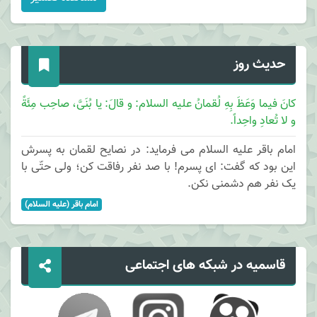
حدیث روز
کانَ فیما وَعَظَ بِهِ لُقمانُ علیه السلام: و قالَ: یا بُنَیَّ، صاحِب مِئَةً
و لا تُعادِ واحِداً.
امام باقر علیه السلام می فرماید: در نصایح لقمان به پسرش
این بود که گفت: ای پسرم! با صد نفر رفاقت کن؛ ولی حتّی با
یک نفر هم دشمنی نکن.
امام باقر (علیه السلام)
قاسمیه در شبکه های اجتماعی