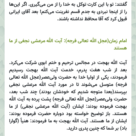
گفتند: تو با این کارت توکل به خدا را از من می‌گیری. اگر این‌ها
را از اینجا نبردی به جدم قسم نفرینت می‌کنم! بعد آقای ایرانی
قبول کرد که آقا محافظ نداشته باشند.
امام زمان(عجل الله تعالی فرجه): آیت الله مرعشی نجفی از ما
هستند
آیت الله بهجت در مجالس ترحیم و ختم ابوی شرکت می‌کرد.
بعد از شب هفت پدرم، خدمت آیت الله بهجت رسیدیم
فرمودند، یکی از اولیا خدا به حضرت ولی‌عصر‌(عجل الله تعالی
فرجه) متوسل می‌شوند تا در مورد آیت الله مرعشی نجفی
بپرسند(بعدا متوجه شدیم که خودشان بودند) چند شب بعد،
حضرت ولی‌عصر‌(عجل الله تعالی فرجه) پشت پرده به آیت الله
بهجت فرموده‌ بودند: ایشان (آیت الله مرعشی نجفی) از ما
هستند. باز توضیح خواسته بود دوباره حضرت فرموده‌ بودند:
ایشان از ما هستند. آیت الله بهجت به ما فرمودند: هنیاً (گوارا
باد) بر شما که چنین پدری دارید.