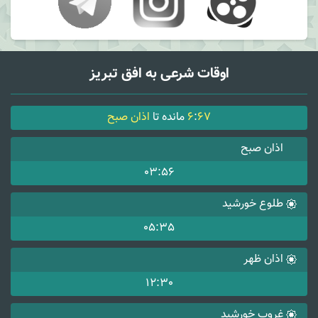
اوقات شرعی به افق تبریز
67
:
6
مانده تا
اذان صبح
اذان صبح
03:56
طلوع خورشید
05:35
اذان ظهر
12:30
غروب خورشید