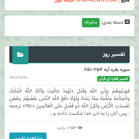
دسته بندی:
متفرقه
تفسیر روز
سوره بقره آیه 254-251
1402/7/20
تفسیر قطره ای قرآن
فَهَزَمُوهُمْ بِإِذْنِ اللَّهِ وَقَتَلَ دَاوُودُ جَالُوتَ وَآتَاهُ اللَّهُ الْمُلْكَ
وَالْحِكْمَةَ وَعَلَّمَهُ مِمَّا يَشَاءُ وَلَوْلَا دَفْعُ اللَّهِ النَّاسَ بَعْضَهُمْ بِبَعْضٍ
لَفَسَدَتِ الْأَرْضُ وَلَكِنَّ اللَّهَ ذُو فَضْلٍ عَلَى الْعَالَمِينَ ﴿۲۵۱﴾ ترجمه
: پس آنان را به اذن خدا شكست دادند و...
1,953 بازدید
مشاهده تفسیر