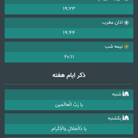
19:23
اذان مغرب
19:44
نیمه شب
20:11
ذکر ایام هفته
شنبه
یا رَبَّ الْعالَمین
یکشنبه
یا ذَالْجَلالِ وَالْاِکْرام