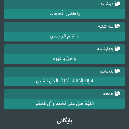
دوشنبه
یا قاضِیَ الْحاجات
سه شنبه
یا اَرْحَمَ الرّاحِمین
چهارشنبه
یا حَیُّ یا قَیّوم
پنجشنبه
لا اِلهَ اِلّا اللهُ الْمَلِکُ الْحَقُّ الْمُبین
جمعه
اَللّهُمَّ صَلِّ عَلی مُحَمَّدٍ وَ آلِ مُحَمَّدٍ
بایگانی