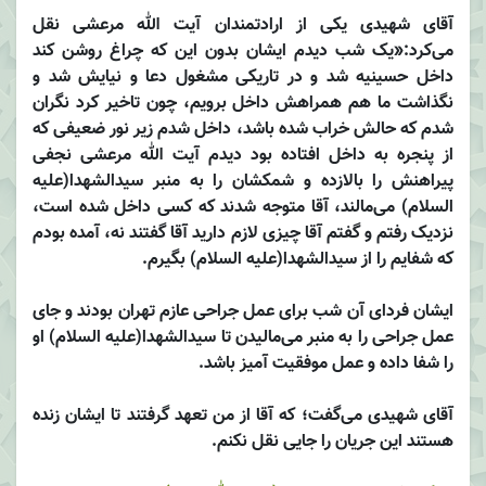
آقای شهیدی یکی از ارادتمندان آیت الله مرعشی نقل
می‌کرد:«یک شب دیدم ایشان بدون این که چراغ روشن کند
داخل حسینیه شد و در تاریکی مشغول دعا و نیایش شد و
نگذاشت ما هم همراهش داخل برویم، چون تاخیر کرد نگران
شدم که حالش خراب شده باشد، داخل شدم زیر نور ضعیفی که
از پنجره به داخل افتاده بود دیدم آیت الله مرعشی نجفی
پیراهنش را بالازده و شمکشان را به منبر سید‌الشهدا‌(علیه
السلام) می‌مالند، آقا متوجه شدند که کسی داخل شده است،
نزدیک رفتم و گفتم آقا چیزی لازم دارید آقا گفتند نه، آمده بودم
که شفایم را از سید‌الشهدا‌(علیه السلام) بگیرم.
ایشان فردای آن شب برای عمل جراحی عازم تهران بودند و جای
عمل جراحی را به منبر می‌مالیدن تا سیدا‌لشهدا‌(علیه السلام) او
را شفا داده و عمل موفقیت آمیز باشد.
آقای شهیدی می‌گفت؛ که آقا از من تعهد گرفتند تا ایشان زنده
هستند این جریان را جایی نقل نکنم.