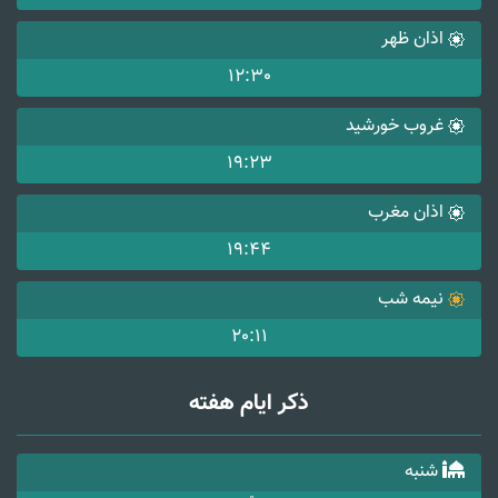
اذان ظهر
12:30
غروب خورشید
19:23
اذان مغرب
19:44
نیمه شب
20:11
ذکر ایام هفته
شنبه