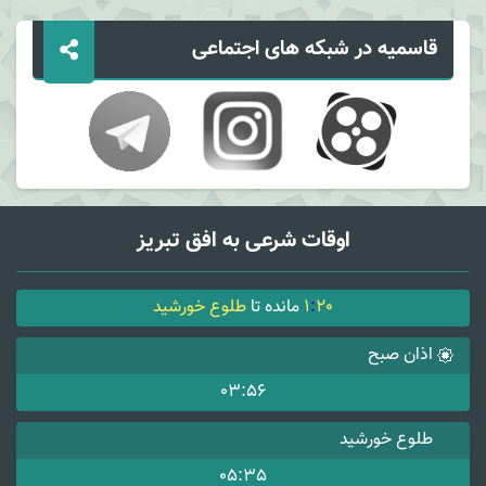
قاسمیه در شبکه های اجتماعی
اوقات شرعی به افق تبریز
20
:
1
مانده تا
طلوع خورشید
اذان صبح
03:56
طلوع خورشید
05:35