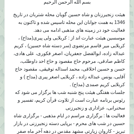
بسم الله الرحمن الرحیم
هیئت زنجیرزنان و شاه حسین گویان محله شتربان در تاریخ
1346 به همت جوانان این محله تاسیس شده و تاکنون به
فعالیت خود در زمینه های مذهبی ادامه می دهد.
موسسین هیئت عبارت اند از : کربلایی ولی پیری(مداح) ،
کربلایی میر قاسم مرتضوی (سر دسته شاه حسین) ، کریم
عبداله زاده، ابوالفضل جعفریان، اصغر فکوری، علی هادی،
کاظم صادقی، مرحوم حاج مقصود و حاج احد داوطلب،
حسن و حسین اخلاقی، محمد اسداله توفیقی، مقصود حاج
آقایی، یونس عبداله زاده ، کربلایی اصغر پیری (مداح ) و
کربلایی کریم صمدی (مداح) .
جلسات هفتگی هیئت پنج شنبه شب ها برگزار می شود که
رئوس برنامه عبارت است از تلاوت قرآن کریم، تفسیر و
سخنرانی، عزاداری و زنجیرزنی
فعالیت ها : برگزاری مراسم در ایام مذهبی - برگزاری شاه
حسین در شب های محرم - برپایی دسته زنجیرزنی در بازار
تبریز - کاروان زیارتی مشهد مقدس در دهه آخر ماه صفر