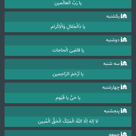
یا رَبَّ الْعالَمین
یکشنبه
یا ذَالْجَلالِ وَالْاِکْرام
دوشنبه
یا قاضِیَ الْحاجات
سه شنبه
یا اَرْحَمَ الرّاحِمین
چهارشنبه
یا حَیُّ یا قَیّوم
پنجشنبه
لا اِلهَ اِلّا اللهُ الْمَلِکُ الْحَقُّ الْمُبین
جمعه