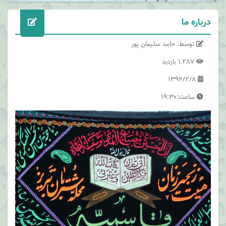
درباره ما
توسط: حامد سلیمان پور
1,287 بازدید
1392/2/8
ساعت:19:30