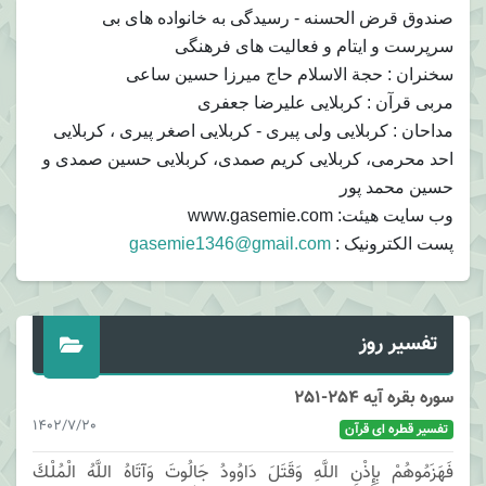
صندوق قرض الحسنه - رسیدگی به خانواده های بی
سرپرست و ایتام و فعالیت های فرهنگی
سخنران : حجة الاسلام حاج میرزا حسین ساعی
مربی قرآن : کربلایی علیرضا جعفری
مداحان : کربلایی ولی پیری - کربلایی اصغر پیری ، کربلایی
احد محرمی، کربلایی کریم صمدی، کربلایی حسین صمدی و
حسین محمد پور
وب سایت هیئت: www.gasemie.com
پست الکترونیک :
gasemie1346@gmail.com
تفسیر روز
سوره بقره آیه 254-251
1402/7/20
تفسیر قطره ای قرآن
فَهَزَمُوهُمْ بِإِذْنِ اللَّهِ وَقَتَلَ دَاوُودُ جَالُوتَ وَآتَاهُ اللَّهُ الْمُلْكَ