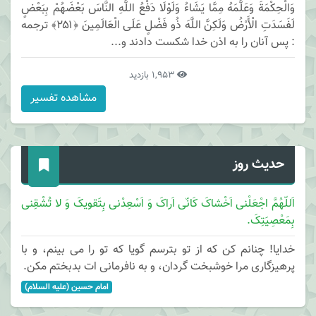
وَالْحِكْمَةَ وَعَلَّمَهُ مِمَّا يَشَاءُ وَلَوْلَا دَفْعُ اللَّهِ النَّاسَ بَعْضَهُمْ بِبَعْضٍ
لَفَسَدَتِ الْأَرْضُ وَلَكِنَّ اللَّهَ ذُو فَضْلٍ عَلَى الْعَالَمِينَ ﴿۲۵۱﴾ ترجمه
: پس آنان را به اذن خدا شكست دادند و...
1,953 بازدید
مشاهده تفسیر
حدیث روز
اَللّهُمَّ اجْعَلْنی اَخْشاکَ کَانّی اَراکَ وَ اَسْعِدْنی بِتَقویکَ وَ لا تُشْقِنی
بِمَعْصِیَتِکَ.
خدایا! چنانم کن که از تو بترسم گویا که تو را می بینم، و با
پرهیزگاری مرا خوشبخت گردان، و به نافرمانی ات بدبختم مکن.
امام حسین (علیه السلام)