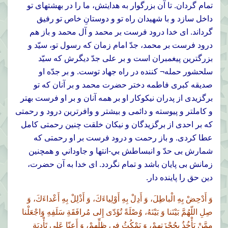
تمام گردان. تا آن بزرگوار به هدايتش، ما را در بهشتهاى تو
داخل سازد و با شهيدان راه تو و دوستانِ خاص تو رفيق
گرداند. اى خدا درود فرست بر محمد و آل محمد و باز هم
درود فرست بر محمد، جدّ امام زمان كه رسول تو، سيّد و
بزرگترين پيغمبران است و بر على جدّ ديگرش كه سيّد
سلحشور حمله¬ کننده در راه جهاد توست. و بر جدّه او
صديقه كبرى فاطمه دختر حضرت محمد و بر آنان كه تو
برگزيدى از پدران نيكوكار او بر همه آنان و بر او فرست بهتر
و كاملتر و پيوسته و دائمى و بيشتر و وافرترين درود و رحمتى
كه بر احدى از برگزيدگان و نيكان خلقت چنين رحمتى كامل
عطا كردى. و باز رحمت و درود فرست بر او رحمتى كه
شمارش بى حدّ و انبساطش بي-انتها و جاوداني و همچنين
زمانش بى پايان باشد و تمام نگردد. اى خدا به آن حضرت،
دين حق را پاينده دار.
وَ أَدْحِضْ بِهِ الْباطِلَ، وَ أَدِلْ بِهِ أَوْلِياءَكَ، وَ أَذْلِلْ بِهِ أَعْداءَكَ، وَ
صِلِ اللّهُمَّ بَيْنَنا وَ بَيْنَهُ، وُصْلَةً تُؤَدّى إِلى مُرافَقَةِ سَلَفِهِ وَاجْعَلْنا
مِمَّنْ يَأْخُذُ بِحُجْزَتِهِمْ، وَ يَمْكُثُ فى ظِلِّهِمْ، وَ أَعِنّا عَلى تَأْدِيَةِ