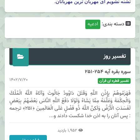
تشنه نشويم اى مهربان ترين مهربانان.
دسته بندی:
ادعیه
تفسیر روز
سوره بقره آیه 254-251
1402/7/20
تفسیر قطره ای قرآن
فَهَزَمُوهُمْ بِإِذْنِ اللَّهِ وَقَتَلَ دَاوُودُ جَالُوتَ وَآتَاهُ اللَّهُ الْمُلْكَ
وَالْحِكْمَةَ وَعَلَّمَهُ مِمَّا يَشَاءُ وَلَوْلَا دَفْعُ اللَّهِ النَّاسَ بَعْضَهُمْ بِبَعْضٍ
لَفَسَدَتِ الْأَرْضُ وَلَكِنَّ اللَّهَ ذُو فَضْلٍ عَلَى الْعَالَمِينَ ﴿۲۵۱﴾ ترجمه
: پس آنان را به اذن خدا شكست دادند و...
1,952 بازدید