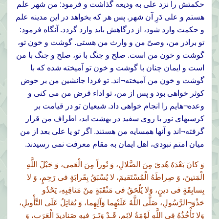
حكمتش را نزد على به وديعه گذاشت و فرمود: من شهر علم
هستم و على دَرِ آن شهر. پس هر كه بخواهد در اين مدينه علم
و حكمت وارد شود، از درگاهش بايد وارد گردد. آنگاه فرمود:
تو برادر من، وصىّ من و وارث من هستى. گوشت و خون تو،
گوشت و خون من است. صلح و جنگ با تو، صلح و جنگ با من
است و ايمان چنان با گوشت و خون تو آميخته شده كه با
گوشت و خون من آميخته¬اند. تو فردا جانشين من بر حوض
كوثر خواهى بود و پس از من، تو اداء قرض من مى كنى و
وعده¬هايم را انجام خواهى داد. شيعيان تو در قيامت بر
كرسيهاى نور با روى سفيد در بهشت ابد، اطراف من قرار
گرفته¬اند و آنها همسايه من هستند. اگر تو يا على بعد از من
ميان امتم نبودى، اهل ايمان به مقام معرفت نمى رسيدند.
وَ كانَ بَعْدَهُ هُدىً مِنَ الضَّلالِ، وَ نُوراً مِنَ الْعَمى، وَ حَبْلَ اللَّهِ
الْمَتينَ، وَ صِراطَهُ الْمُسْتَقيمَ، لا يُسْبَقُ بِقَرابَةٍ فى رَحِمٍ، وَ لا
بِسابِقَةٍ فى دينٍ، وَلا يُلْحَقُ فى مَنْقَبَةٍ مِنْ مَناقِبِهِ، يَحْذُو
حَذْوَ¬الرَّسُولِ، صَلَّى اللَّهُ عَلَيْهِما وَآلِهِما، وَ يُقاتِلُ عَلَى التَّأْويلِ،
وَلا تَأْخُذُهُ فِى اللَّهِ لَوْمَةُ لائِمٍ، قَـدْ وَتَـرَ فيهِ صَناديدَ الْعَرَبِ، وَ