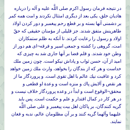
در نتيجه فرمان رسول اكرم صلى اللَّه عليه و آله را درباره
هاديان خلق، يكى بعد از ديگرى امتثال نكردند و امت همه كمر
بر دشمنى آنها بسته و بر قطع رحم پيغمبر و دور كردن اولاد
طاهرينش متفق شدند. جز قليلى از مؤمنان حقيقى كه حقّ
اولاد و رسول را رعايت كردند. تا آنكه به ظلم ستمكاران
امت، گروهى را كشته و جمعى اسير و فرقه¬اى هم دور از
وطن خود شدند. و قلم قضا بر آنها جارى شد به چيزى كه
اميد از آن، حسن ثواب و پاداش نيكو است. چون زمين ملك
خداست و هر كه از بندگان را بخواهد، وارث ملك زمين خواهد
كرد و عاقبت نيك عالم با اهل تقوى است. و پروردگار ما از
هر نقص و آلايش پاك و منزه است و وعدة او قطعى و
محقق¬الوقوع است و ابداً در وعده پروردگار خلاف نيست و
در هر كار در كمال اقتدار و علم و حكمت است. پس بايد
گريه کنندگان، بر پاكان اهل بيت پيغمبر و على صلى اللَّه
عليهما وآلهما گريه كنند و بر آن مظلومان عالم، ندبه و فغان
نمايند.