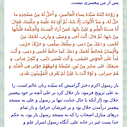
پس از من پيغمبرى نيست.
وَ زَوَّجَهُ ابْنَتَهُ سَيِّدَةَ نِساءِ الْعالَمينَ، وَ أَحَلَّ لَهُ مِنْ مَسْجِدِهِ ما
حَلَّ لَهُ، وَ سَدَّ الْأَبْوابَ إِلّا بابَهُ، ثُمَّ أَوْدَعَهُ عِلْمَهُ وَ حِكْمَتَهُ، فَقالَ:
أَنَا مَدينَةُ الْعِلْمِ وَ عَلِىٌّ بابُها، فَمَنْ أَرادَ الْمَدينَةَ وَالْحِكْمَةَ فَلْيَأْتِها
مِنْ بابِها، ثُمَّ قالَ: أَنْتَ أَخى وَ وَصِيّى وَ وارِثى، لَحْمُكَ مِنْ
لَحْمى، وَ دَمُكَ مِنْ دَمى، وَ سِلْمُكَ سِلْمى، وَ حَرْبُكَ حَرْبى،
وَالْإيمانُ مُخالِطٌ لَحْمَكَ وَ دَمَكَ كَما خالَطَ لَحْمى وَ دَمى، وَ أَنْتَ
غَداً عَلَى الْحَوْضِ خَليفَتى، وَ أَنْتَ تَقْضى دَيْنى، وَ تُنْجِزُ عِداتى، وَ
شيعَتُكَ عَلى مَنابِرَ مِنْ نُورٍ، مُبْيَضَّةً وُجُوهُهُمْ حَوْلى فِى الْجَنَّةِ، وَ
هُمْ جيرانى، وَ لَوْلا أَنْتَ يا عَلِىُّ لَمْ يُعْرَفِ الْمُؤْمِنُونَ بَعْدى،
باز رسول اكرم دختر گراميش كه سيّده زنان عالم است، را
به على تزويج فرمود. باز حلال كرد بر على آنچه بر خود پيغمبر
حلال بود (از آنكه با حال جنابت تنها بر رسول و على به مسجد
پيغمبر درآمدن حلال بود و بر غيرشان حرام). و باز تمام
درهاى منازل اصحاب را كه به مسجد رسول باز بود، به حكم
خدا بست غير در خانه على. آنگاه رسول اسرار علم و