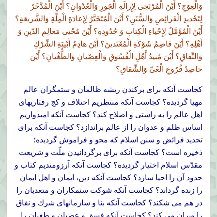
وَالْعِوَجِ؟ أَيْنَ الْمُرْتَجى لِإِزالَةِ الْجَورِ وَالْعُدْوانِ؟ أَيْنَ الْمُدَّخَرُ
لِتَجْديدِ الْفَرائِضِ وَالسُّنَنِ؟ أَيْنَ الْمُتَخَيَّرُ لِإِعادَةِ الْمِلَّةِ وَالشَّريعَةِ؟
أَيْنَ الْمُؤَمَّلُ لِإِحْياءِ الْكِتابِ وَ حُدُودِهِ؟ أَيْنَ مُحْيى مَعالِمِ الدّينِ وَ
أَهْلِهِ؟ أَيْنَ قاصِمُ شَوْكَةِ الْمُعْتَدينَ؟ أَيْنَ هادِمُ أَبْنِيَةِ الشِّرْكِ
وَالنِّفاقِ؟ أَيْنَ مُبيدُ أَهْلِ الْفُسُوقِ وَالْعِصْيانِ وَالطُّغْيانِ؟ أَيْنَ
حاصِدُ فُرُوعِ الْغَىِّ وَالشِّقاقِ؟
كجاست آنكه براى بركندن ريشه ظالمان و ستمگران عالم
مهيا گرديده؟ كجاست آنكه منتظريم اختلاف و كج رفتاريهاى
اهل عالم را به راستى و اصلاح كند؟ كجاست آنكه اميدواريم
اساس ظلم و عدوان را از عالم براندازد؟ كجاست آنكه براى
تجديد فرائض و سنن اسلام كه محو و فراموش گرديده؛
ذخيره است؟ كجاست آنكه براى برگردانيدن ملّت و شريعت
مقدّس اسلام اختيار گرديده؟ كجاست آنكه آرزومنديم كتاب و
حدود آن را احيا سازد؟ كجاست آنكه دين، ايمان و اهل ايمان
را زنده گرداند؟ كجاست آنكه شوكت ستمكاران و متعديان را
در هم مى شكند؟ كجاست آنكه بنا و سازمانهاى شرك و نفاق
را ويران مى كند؟ كجاست آنكه فسق و عصيان و طغيان را