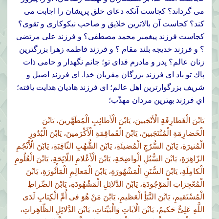
مى گرداند؟ كجاست آنكه دعاى خلق پريشان را اجابت مى
كند؟ كجاست آن بالاترين خلايق و صاحب نيكوكارى و تقوى؟
كجاست فرزند پيغمبر محمد مصطفى؟ و فرزند على مرتضى
؟ و فرزند خديجه بلند مقام ؟ و فرزند فاطمه زهرا بزرگترين
زنان عالم؟ پدر و مادرم فداى تو؛ جانم نگهدار و حامى ذات
پاك تو باد اى فرزند بزرگان مقربان خدا. اى فرزند اصيل و
شريف بزرگوارترين اهل عالم؛ اى فرزند هاديان هدايت يافته؛
اي فرزند بهترين مردان مهذّب؛
يَابْنَ الْغَطارِفَةِ الْأَنْجَبينَ، يَابْنَ الْأَطائِبِ الْمُطَهَّرينَ، يَابْنَ
الْخَضارِمَةِ الْمُنْتَجَبينَ، يَابْنَ الْقَماقِمَةِ الْأَكْرَمينَ، يَابْنَ الْبُدُورِ
الْمُنيرَةِ، يَابْنَ السُّرُجِ الْمُضيئَةِ، يَابْنَ الشُّهُبِ الثّاقِبَةِ، يَابْنَ الْأَنْجُمِ
الزّاهِرَةِ، يَابْنَ السُّبُلِ الْواضِحَةِ، يَابْنَ الْأَعْلامِ اللّائِحَةِ، يَابْنَ الْعُلُومِ
الْكامِلَةِ، يَابْنَ السُّنَنِ الْمَشْهُورَةِ، يَابْنَ الْمَعالِمِ الْمَأْثُورَةِ، يَابْنَ
الْمُعْجِزاتِ الْمَوْجُودَةِ، يَابْنَ الدَّلائِلِ الْمَشْهُودَةِ، يَابْنَ الصِّراطِ
الْمُسْتَقيمِ، يَابْنَ النَّبَأِ الْعَظيمِ، يَابْنَ مَنْ هُوَ فى أُمِّ الْكِتابِ لَدَى
اللَّهِ عَلِىٌّ حَكيمٌ، يَابْنَ الْآياتِ وَالْبَيِّناتِ، يَابْنَ الدَّلائِلِ الظّاهِراتِ،