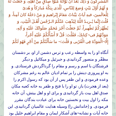
الْمُشْرِكُونَ وَ ذلِكَ بَعْدَ أَنْ بَوَّأْتَهُ مُبَوَّأَ صِدْقٍ مِنْ أَهْلِهِ، وَ جَعَلْتَ لَهُ
وَ لَهُمْ أَوَّلَ بَيْتٍ وُضِعَ لِلنّاسِ، لَلَّذى بِبَكَّةَ مُبارَكاً وَ هُدىً
لِلْعالَمينَ، فيهِ آياتٌ بَيِّناتٌ مَقامُ إِبْراهيمَ وَ مَنْ دَخَلَهُ كانَ آمِناً، وَ
قُلْتَ:إِنَّما يُـريـدُ اللَّهُ لِيُذْهِبَ عَنْكُمُ الـرِّجْسَ أَهْـلَ الْبَيْتِ، وَ
يُطَهِّرَكُمْ تَطْهيراً، ثُمَّ جَعَلْتَ أَجْرَ مُحَمَّدٍ صَلَواتُكَ عَلَيْهِ وَ آلِهِ،
مَوَدَّتَهُمْ فى¬كِتابِكَ، فَقُلْتَ: قُلْ لا أَسْأَلُكُمْ عَلَيْهِ أَجْراً،
إِلَّا¬الْمَوَدَّةَ فِى الْقُرْبى وَ قَلْتَ:¬ ما سَأَلْتُكُمْ مِنْ أَجْرٍ فَهُوَ لَكُمْ
آنگاه او را به واسطه رعب و ترس دشمن از او، بر دشمنان
مظفّر و منصور گردانيدى و جبرئيل و ميكائيل و ديگر
فرشتگان با اسم و رسم و مقام را گرداگردش فرستادى. و
به او پيروزى دينش را بر تمام اديان عالم به رغم مشركان
وعده فرمودى و اين ظفر پس از آن بود كه رسول اكرم را
(بعد از هجرت) باز، تو او را با فتح و ظفر به خانه كعبه مكان
صدق اهل بيت باز گردانيدى و براى او و اهل بيتش، آن خانه
مكه را اول بيت و نخستين خانه براى عبادت بندگان مقرر
فرمودى. و (خاندانش را) وسيله هدايت عالميان گردانيدى. اين
خانه آيات و نشانه¬هاى آشكار ايمان و مقام ابراهيم خليل بود