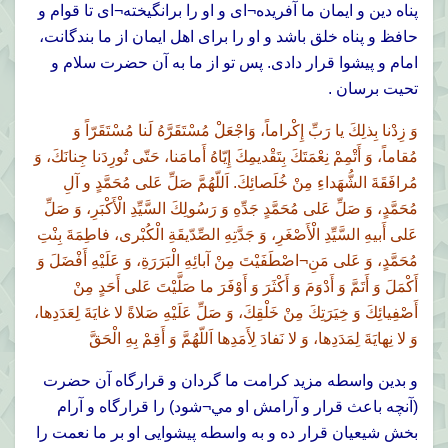
پناه دين و ايمان ما آفريده¬اى و او را برانگيخته¬اى تا قوام و
حافظ و پناه خلق باشد و او را براى اهل ايمان از ما بندگانت،
امام و پيشوا قرار دادى. پس تو از ما به آن حضرت سلام و
تحيت برسان .
وَ زِدْنا بِذلِكَ يا رَبِّ إِكْراماً، وَاجْعَلْ مُسْتَقَرَّهُ لَنا مُسْتَقَرّاً وَ
مُقاماً، وَ أَتْمِمْ نِعْمَتَكَ بِتَقْديمِكَ إِيّاهُ أَمامَنا، حَتّى تُورِدَنا جِنانَكَ، وَ
مُرافَقَةَ الشُّهَداءِ مِنْ خُلَصائِكَ. اَللّهُمَّ صَلِّ عَلى مُحَمَّدٍ و آلِ
مُحَمَّدٍ، وَ صَلِّ عَلى مُحَمَّدٍ جَدِّهِ وَ رَسُولِكَ السَّيِّدِ الْأَكْبَرِ، وَ صَلِّ
عَلى أَبيهِ السَّيِّدِ الْأَصْغَرِ، وَ جَدَّتِهِ الصِّدّيقَةِ الْكُبْرى، فاطِمَةَ بِنْتِ
مُحَمَّدٍ، وَ عَلى مَنِ¬اصْطَفَيْتَ مِنْ آبائِهِ الْبَرَرَةِ، وَ عَلَيْهِ أَفْضَلَ وَ
أَكْمَلَ وَ أَتَمَّ وَ أَدْوَمَ وَ أَكْثَرَ وَ أَوْفَرَ ما صَلَّيْتَ عَلى أَحَدٍ مِنْ
أَصْفِيائِكَ وَ خِيَرَتِكَ مِنْ خَلْقِكَ، وَ صَلِّ عَلَيْهِ صَلاةً لا غايَةَ لِعَدَدِها،
وَ لا نِهايَةَ لِمَدَدِها، وَ لا نَفادَ لِأَمَدِها اَللّهُمَّ وَ أَقِمْ بِهِ الْحَقَّ
و بدين واسطه مزيد كرامت ما گردان و قرارگاه آن حضرت
(آنچه باعث قرار و آرامش او مي¬شود) را قرارگاه و آرام
بخش شيعيان قرار ده و به واسطه پيشوايى او بر ما نعمت را