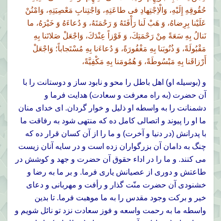
حُقُوقِهِ إِلَيْهِ، وَالْاِجْتِهادِ فى طاعَتِهِ، وَاجْتِنابِ مَعْصِيَتِهِ، وَامْنُنْ
عَلَيْنا بِرِضاهُ، وَ هَبْ لَنا رَأْفَتَهُ وَ رَحْمَتَهُ، وَ دُعاءَهُ وَ خَيْرَهُ، ما
نَنالُ بِهِ سَعَةً مِنْ رَحْمَتِكَ، وَ فَوْزاً عِنْدَكَ، وَاجْعَلْ صَلاتَنا بِهِ
مَقْبُولَةً، وَ ذُنُوبَنا بِهِ مَغْفُورَةً، وَ دُعاءَنا بِهِ مُسْتَجاباً؛ وَاجْعَلْ
أَرْزاقَنا بِهِ مَبْسُوطَةً، وَ هُمُومَنا بِهِ مَكْفِيَّةً،
و (بوسيله او) اهل باطل را محو و نابود ساز و دوستانت را با
آن حضرت (به راه معرفت و سعادت) هدايت فرما و
دشمنانت را به واسطه او ذليل و خوار گردان. اى خداى منان
ما او را پيوند و اتصالى كامل ده كه منتهى شود به رفاقت ما
با پدرانش (در دنيا و آخرت) و ما را از آن كسان قرار ده كه
چنگ به دامان آن بزرگواران زده است و در سايه آنان زيست
مى كنند. و ما را در اداء حقوق آن حضرت و جهد و كوشش در
طاعتش و دورى از عصيانش يارى فرما. و بر ما به رضا و
خشنودى آن حضرت منّت گذار و رأفت و مهربانى و دعاى
خير و بركت وجود مقدس را به ما موهبت فرما. تا بدين
واسطه ما به رحمت واسعه و فوز سعادت نزد تو نائل شويم و