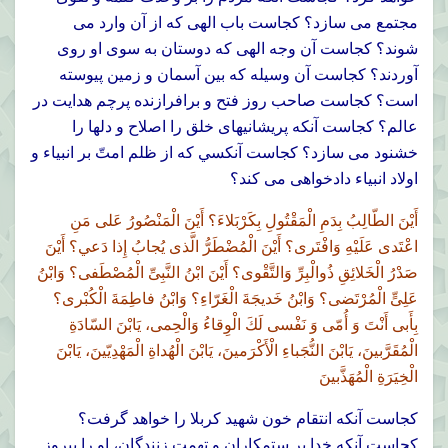
مجتمع مى سازد؟ كجاست باب الهى كه از آن وارد مى
شوند؟ كجاست آن وجه الهى كه دوستان به سوى او روى
آوردند؟ كجاست آن وسيله كه بين آسمان و زمين پيوسته
است؟ كجاست صاحب روز فتح و برافرازنده پرچم هدايت در
عالم؟ كجاست آنكه پريشانيهاى خلق را اصلاح و دلها را
خشنود مى سازد؟ كجاست آنکسي كه از ظلم امتّ بر انبياء و
اولاد انبياء دادخواهى مى كند؟
أَيْنَ الطّالِبُ بِدَمِ الْمَقْتُولِ بِكَرْبَلاءَ؟ أَيْنَ الْمَنْصُورُ عَلى مَنِ
اعْتَدى عَلَيْهِ وَافْتَرى؟ أَيْنَ الْمُضْطَرُّ الَّذى يُجابُ إِذا دَعي؟ أَيْنَ
صَدْرُ الْخَلائِقِ ذُوالْبِرِّ وَالتَّقْوى؟ أَيْنَ ابْنُ النَّبِىِّ الْمُصْطَفى؟ وَابْنُ
عَلِىٍّ الْمُرْتَضى؟ وَابْنُ خَديجَةَ الْغَرّاءِ؟ وَابْنُ فاطِمَةَ الْكُبْرى؟
بِأَبى أَنْتَ وَ أُمّى وَ نَفْسى لَكَ الْوِقاءُ وَالْحِمى، يَابْنَ السّادَةِ
الْمُقَرَّبينَ، يَابْنَ النُّجَباءِ الْأَكْرَمينَ، يَابْنَ الْهُداةِ الْمَهْدِيّينَ، يَابْنَ
الْخِيَرَةِ الْمُهَذَّبينَ
کجاست آنکه انتقام خون شهيد کربلا را خواهد گرفت؟
كجاست آنكه خدا بر ستمكاران و تهمت زنندگان، او را پيروز