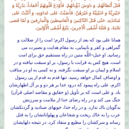
قَتَلَ أَبْطالَهُمْ، وَ ناوَشَ ذُؤْبانَهُمْ، فَأَوْدَعَ قُلُوبَهُمْ أَحْقاداً، بَدْرِيَّةً وَ
خَيْبَرِيَّةً وَ حُنَيْنِيَّةً وَ غَيْرَهُنَّ، فَأَضَبَّتْ عَلى عَداوَتِهِ، وَ أَكَبَّتْ عَلى
مُنابَذَتِهِ، حَتّى قَتَلَ النّاكِثينَ وَ الْقاسِطينَ وَالْمارِقينَ وَ لَمّا قَضى
نَحْبَهُ، وَ قَتَلَهُ أَشْقَى الْآخِرينَ، يَتْبَعُ أَشْقَى الْأَوَّلينَ،
همانا على بود كه بعد از رسول اكرم؛ امت را از ضلالت و
گمراهى و كفر و نابينايى، به مقام هدايت و بصيرت مى
رسانيد. او حبل¬اللَّه متين در راه مستقيم حق براى امت
است. هيچ كس به قرابت با رسول، بر او سبقت نيافته و در
اسلام و ايمان بر او سبقت نگرفته. و نه كسى به او در مناقب
و اوصافِ كمال خواهد رسيد. تنها قدم به قدم از پى رسول
اكرم، على راه پيمود كه درود خدا بر هر دو و بر آل اطهارشان
باد. و على است كه بر تأويل (و حقايق و مقاصد اصلى قرآن)
جنگ مى كند و در راه رضاى خدا از ملامت و سرزنش
بدگويان باك ندارد. و در راه خدا، خونهاى صناديد و گردنكشان
عرب را به خاك ريخت و شجاعان و پهلوانانشان را به قتل
رساند و سركشان را مطيع و منقاد كرد. در نتيجه دلهايشان