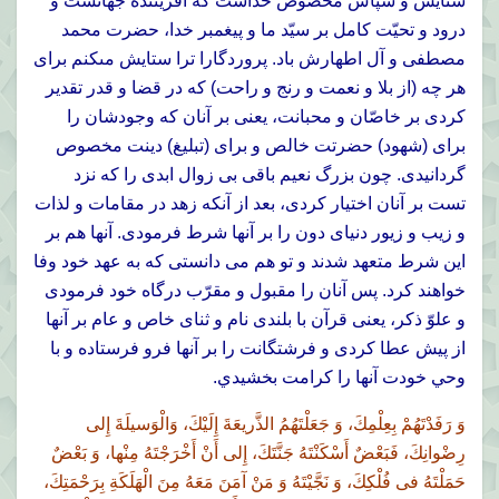
ستايش و سپاس مخصوص خداست كه آفريننده جهانست و
درود و تحيّت كامل بر سيّد ما و پيغمبر خدا، حضرت محمد
مصطفى و آل اطهارش باد. پروردگارا ترا ستايش مىكنم براى
هر چه (از بلا و نعمت و رنج و راحت) كه در قضا و قدر تقدير
كردى بر خاصّان و محبانت، يعنى بر آنان كه وجودشان را
براى (شهود) حضرتت خالص و براى (تبليغ) دينت مخصوص
گردانيدى. چون بزرگ نعيم باقى بى زوال ابدى را كه نزد
تست بر آنان اختيار كردى، بعد از آنكه زهد در مقامات و لذات
و زيب و زيور دنياى دون را بر آنها شرط فرمودى. آنها هم بر
اين شرط متعهد شدند و تو هم مى دانستى كه به عهد خود وفا
خواهند كرد. پس آنان را مقبول و مقرّب درگاه خود فرمودى
و علوّ ذكر، يعنى قرآن با بلندى نام و ثناى خاص و عام بر آنها
از پيش عطا كردى و فرشتگانت را بر آنها فرو فرستاده و با
وحي خودت آنها را کرامت بخشيدي.
وَ رَفَدْتَهُمْ بِعِلْمِكَ، وَ جَعَلْتَهُمُ الذَّريعَةَ إِلَيْكَ، وَالْوَسيلَةَ إِلى
رِضْوانِكَ، فَبَعْضٌ أَسْكَنْتَهُ جَنَّتَكَ، إِلى أَنْ أَخْرَجْتَهُ مِنْها، وَ بَعْضٌ
حَمَلْتَهُ فى فُلْكِكَ، وَ نَجَّيْتَهُ وَ مَنْ آمَنَ مَعَهُ مِنَ الْهَلَكَةِ بِرَحْمَتِكَ،