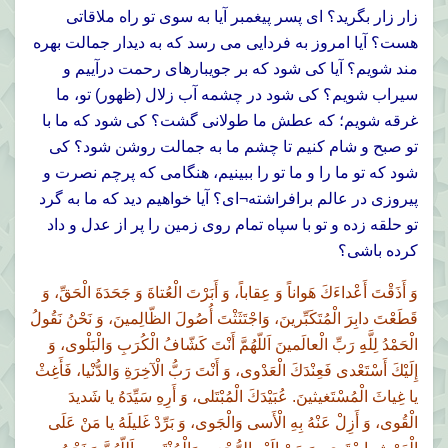
زار زار بگريد؟ اى پسر پيغمبر آيا به سوى تو راه ملاقاتى
هست؟ آيا امروز به فردايى مى رسد كه به ديدار جمالت بهره
مند شويم؟ آيا كى شود كه بر جويبارهاى رحمت درآييم و
سيراب شويم؟ كى شود در چشمه آب زلال (ظهور) تو، ما
غرقه شويم؛ كه عطش ما طولانى گشت؟ كى شود كه ما با
تو صبح و شام كنيم تا چشم ما به جمالت روشن شود؟ كى
شود كه تو ما را و ما تو را ببينيم، هنگامى كه پرچم نصرت و
پيروزى در عالم برافراشته¬اى؟ آيا خواهيم ديد كه ما به گرد
تو حلقه زده و تو با سپاه تمام روى زمين را پر از عدل و داد
كرده باشى؟
وَ أَذَقْتَ أَعْداءَكَ هَواناً وَ عِقاباً، وَ أَبَرْتَ الْعُتاةَ وَ جَحَدَةَ الْحَقِّ، وَ
قَطَعْتَ دابِرَ الْمُتَكَبِّرينَ، وَاجْتَثَثْتَ أُصُولَ الظّالِمينَ، وَ نَحْنُ نَقُولُ
الْحَمْدُ لِلَّهِِ رَبِّ الْعالَمينَ اَللّهُمَّ أَنْتَ كَشّافُ الْكُرَبِ وَالْبَلْوى، وَ
إِلَيْكَ أَسْتَعْدى فَعِنْدَكَ الْعَدْوى، وَ أَنْتَ رَبُّ الْآخِرَةِ وَالدُّنْيا، فَأَغِثْ
يا غِياثَ الْمُسْتَغيثينَ. عُبَيْدَكَ الْمُبْتَلى، وَ أَرِهِ سَيِّدَهُ يا شَديدَ
الْقُوى، وَ أَزِلْ عَنْهُ بِهِ الْأَسى وَالْجَوى، وَ بَرِّدْ غَليلَهُ يا مَنْ عَلَى