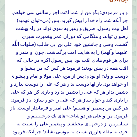
و باز فرمودى: بگو من از شما امّت اجر رسالتى نمى خواهم،
جز آنكه شما راه خدا را پيش گيريد. پس (مي¬توان فهميد)
اهل بيت رسول، طريق و رهبر به سوى تواند در راه بهشت
رضوان تواند. و هنگامى كه دوران عمر پيغمبرت سپرى
گشت، وصى و جانشين خود على بن ابى طالب (صلوات اللَّه
عليهما وآلهما) را به هدايت امت برگماشت. چون او منذر و
براى هر قوم هادى امّت بود. پس رسول اكرم در حالى كه
امّت همه در پيش بودند؛ فرمود: هر كس كه من پيشوا و
دوست و ولىّ او بودم؛ پس از من، على مولا و امام و پيشواى
او خواهد بود. بارالها دوست بدار هر كه على را دوست بدارد و
دشمن بدار هر كه على را دشمن بدارد و يارى كن هر كه على
را يارى كند و خوار ساز هر كه على را خوار سازد. باز فرمود:
هر كس من پيغمبر او هستم؛ على امير و فرماندار اوست. باز
فرمود: من و على هر دو شاخه¬هاى يك درخـتـيـم و
سـايـريـن از درختهـاى مختلفند. و پيغمبر على را نسبت به
خود، به مقام هارون نسبت به موسى نشاند؛ جز آنكه فرمود: