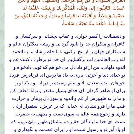
الْعَرْشِ اسْتَوى، وَ مَنْ إِلَيْهِ الرُّجْعى وَالْمُنْتَهى، اَللّهُمَّ وَ نَحْنُ
عَبيدُكَ التّائِقُونَ إِلى وَلِيِّكَ، الْمُذَكِّرِ بِكَ وَ بِنَبِيِّكَ، خَلَقْتَهُ لَنا
عِصْمَةً وَ مَلاذاً، وَ أَقَمْتَهُ لَنا قِواماً وَ مَعاذاً، وَ جَعَلْتَهُ لِلْمُؤْمِنينَ
مِنّا إِماماً، فَبَلِّغْهُ مِنّا تَحِيَّةً وَ سَلاماً،
و دشمنانت را كيفر خوارى و عقاب بچشانى و سركشان و
كافران و منكران خدا را نابود گردانى و ريشه متكبّران عالم و
ستمكاران جهان را از بيخ بركنى، تا با خاطر شاد ما به الحمد
لله رب العالمين لب برگشاييم. اى خدا تو برطرف كننده غم و
اندوه دلهايى، من از تو داد دل مى خواهم كه تويى دادخواه و
تو خداى دنيا و آخرتى. بارى به داد ما برس اى فريادرس فرياد
خواهان. بندة ضعيف بلا و ستم رسيده را درياب و سيّد او را
براى او ظاهر گردان. اى خداى بسيار مقتدر و توانا؛ لطف كن
و ما را به ظهورش از غم و اندوه و سوز دل بِرَهان و حرارت
قلب ما را فرو نشان. اى خدايى كه بر عرش، استقرار ازلى
دارى و رجوع همه عالم به سوى تست و منتهى به حضرت
تست. اى خدا ما بندگان حقيرت، مشتاق ظهور ولىّ توييم كه
او ياد آور تو و رسول تست. او را براى عصمت و نگهدارى و