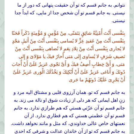
نتوانم. به جانم قسم كه تو آن حقيقت پنهانى كه دور از ما
نيستى. به جانم قسم تو آن شخص جدا از مايى، كه ابداً جدا
نيستى.
بِنَفْسى أَنْتَ أُمْنِيَّةُ شائِقٍ يَتَمَنّى، مِنْ مُؤْمِنٍ وَ مُؤْمِنَةٍ ذَكَراً فَحَنّا
بِنَفْسى أَنْتَ مِنْ عَقيدِ عِزٍّ لا يُسامى بِنَفْسى أَنْتَ مِنْ أَثيلِ مَجْدٍ
لا يُجارى بِنَفْسى أَنْتَ مِنْ تِلادِ نِعَمٍ لا تُضاهى بِنَفْسى أَنْتَ مِنْ
نَصيفِ شَرَفٍ لا يُساوى إِلى مَتى أَحارُ فيكَ يا مَوْلاىَ وَ إِلى
مَتى، وَ أَىَّ خِطابٍ أَصِفُ فيكَ وَ أَىَّ نَجْوى عَزيزٌ عَلَىَّ أَنْ أُجابَ
دُونَكَ وَ أُناغى عَزيزٌ عَلَىَّ أَنْ أَبْكِيَكَ وَ يَخْذُلَكَ الْوَرى عَزيزٌ عَلَىَّ
أَنْ يَجْرِىَ عَلَيْكَ دُونَهُمْ ما جَرى
به جانم قسم كه تو، همان آرزوى قلبى و مشتاق اليه مرد و
زنِ اهل ايمانى كه هر دلى از زيادت شوق او نالة مى زند. به
جانم قسم تو آن عزّتي هستي که هم طرازي ندارد. به جانم
قسم تو آن عظمتي هستي که هم قطاري ندارد. از آن
نعمتهاى خاص عالى خداوندي، كه مثل و مانند نخواهد داشت.
به جانم قسم كه تو از آن خاندان عدالت و شرفى كه احدى