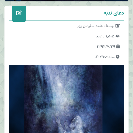
دعای ندبه
توسط: حامد سلیمان پور
1,515 بازدید
1392/7/29
ساعت:14:49