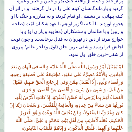
پر از حقد و كينه، از واقعه جنگ بدر و حنين و خيبر و غيره
گرديد و بازماندگانشان كينه على را در دل گرفتند. و در اثر آن
كينه پنهانى، بر دشمنى او قيام كردند و به مبارزه و جنگ با او
هجوم آوردند. تا آنكه ناگزير او هم با عهد شكنان امّت (طلحه
و زبير) و با ظالمان و ستمكاران (معاويه و ياران او) و با
خوارج مرتد از دين در نهروان به قتال برخاست. و چون نوبت
اجلش فرا رسيد و شقى-ترين خلق (اول و) آخر عالم؛ پيروى
از شقى¬ترين خلق اول نمود.
لَمْ يُمْتَثَلْ أَمْرُ رَسُولِ اللَّهِ صَلَّى اللَّهُ عَلَيْهِ وَ آلِهِ،فِى الْهادينَ بَعْدَ
الْهادينَ، وَالْأُمَّةُ مُصِرَّةٌ عَلى مَقْتِهِ، مُجْتَمِعَةٌ عَلى قَطيعَةِ رَحِمِهِ،
وَ إِقْصاءِ وُلْدِهِ، إِلَّا الْقَليلَ مِمَّنْ وَفي لِرِعايَةِ الْحَقِّ فيهِمْ، فَقُتِلَ
مَنْ قُتِلَ، وَ سُبِىَ مَنْ سُبِىَ، وَ أُقْصِىَ مَنْ أُقْصِىَ، وَ جَرَى
الْقَضاءُ لَهُمْ بِما يُرْجى لَهُ حُسْنُ الْمَثُوبَةِ، إِذْ كانَتِ الْأَرْضُ لِلَّهِِ،
يُورِثُها مَنْ يَشاءُ مِنْ عِبادِهِ، وَالْعاقِبَةُ لِلْمُتَّقينَ، وَ سُبْحانَ رَبِّنا إِنْ
كانَ وَعْدُ رَبِّنا لَمَفْعُولاً، وَ لَنْ يُخْلِفَ اللَّهُ وَعْدَهُ وَ هُوَ الْعَزيزُ
الْحَكيمُ، فَعَلَىالْأَطائِبِ مِنْ أَهْلِ بَيْتِ مُحَمَّدٍ وَ عَلِىٍّ، صَلَّى اللَّهُ
عَلَيْهِما وَ آلِهِما، فَلْيَبْكِ الْباكُونَ، وَ إِيّاهُمْ فَلْيَنْدُبِ النّادِبُونَ،