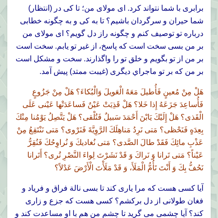
برابرى با شما نتواند كرد. اى مولاى من؛ تا كى در (انتظار)
شما حيران و سرگردان باشيم؟ تا به كى و به چگونه خطابى
درباره تو توصيف كنم و چگونه راز دل گويم؟ اى مولاى من
بر من بسى سخت است كه پاسخ، از غير تو يابم. سخت است
بر من از تو بگويم و خلق تو را واگذارند. سخت و مشكل است
بر من كه بر تو ماجراي ديگرى (غيبت ممتد) پيش آمد.
هَلْ مِنْ مُعينٍ فَأُطيلَ مَعَهُ الْعَويلَ وَالْبُكاءَ؟ هَلْ مِنْ جَزُوعٍ
فَأُساعِدَ جَزَعَهُ إِذا خَلا؟ هَلْ قَذِيَتْ عَيْنٌ فَساعَدَتْها عَيْنى عَلَى
الْقَذى؟ هَلْ إِلَيْكَ يَابْنَ أَحْمَدَ سَبيلٌ فَتُلْقى؟ هَلْ يَتَّصِلُ يَوْمُنا مِنْكَ
بِعِدَهٍ فَنَحْظى؟ مَتى نَرِدُ مَناهِلَكَ الرَّوِيَّةَ فَنَرْوى؟ مَتى نَنْتَقِعُ مِنْ
عَذْبِ مائِكَ فَقَدْ طالَ الصَّدى؟ مَتى نُغاديكَ وَ نُراوِحُكَ فَنُقِرُّ
عَيْناً؟ مَتى تَرانا وَ نَراكَ وَ قَدْ نَشَرْتَ لِواءَ النَّصْرِ تُرى؟ أَتَرانا
نَحُفُّ بِكَ وَ أَنْتَ تَأُمُّ الْمَلَأَ، وَ قَدْ مَلَأْتَ الْأَرْضَ عَدْلاً؟
آيا كسى هست كه مرا يارى كند تا بسى نالة فراق و فرياد و
فغان طولانى از دل بركشم؟ كسى هست كه جزع و زارى
كند؟ آيا چشمى مى گريد تا چشم من هم با او مساعدت كند و