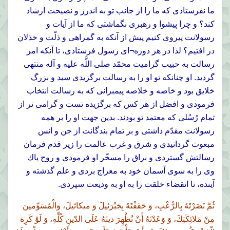
ما نفرستادى كه ما را از جانب تو به اندرز و نصيحت ارشاد
كند؟ و چرا پيشوا و رهبرى نگماشتى كه ما از آيات و
رسولانت پيروى كنيم پيش از آنكه به گمراهى و ذلّت و خذلان
در افتيم؟ لذا در هر دوره¬اى رسول فرستادى، تا آنكه امر
رسالت به حبيب گراميت محمّد صلى اللَّه عليه و آله منتهى
گرديد. او چنانكه تو او را به رسالت برگزيدى سيد و بزرگ
خلايق بود و خاصه و خلاصه پيمبرانى كه به رسالت انتخاب
فرمودى و افضل از هر كس كه برگزيده تست و گرامى تر از
تمام رُسُلى كه معتمد تو بودند. بدين جهت او را بر همه
رسولانت مقدّم داشتى و بر تمام بندگانت از جن و انس
مبعوث گردانيدى و شرق و غرب عالمت را زير قدم فرمان
رسالتش گستردى و براق را مسخّر او فرمودى و روح پاك
وى را به سوى آسمان خود به معراج بردى و علم گذشته و
آينده، تا انقضاء خلقت را به او به وديعت سپردى.
ثُمَّ نَصَرْتَهُ بِالرُّعْبِ، وَ حَفَفْتَهُ بِجَبْرَئيلَ وَ ميكائيلَ، وَالْمُسَوِّمينَ
مِنْ مَلائِكَتِكَ، وَ وَعَدْتَهُ أَنْ تُظْهِرَ دينَهُ عَلَى الدّينِ كُلِّهِ، وَ لَوْ كَرِهَ