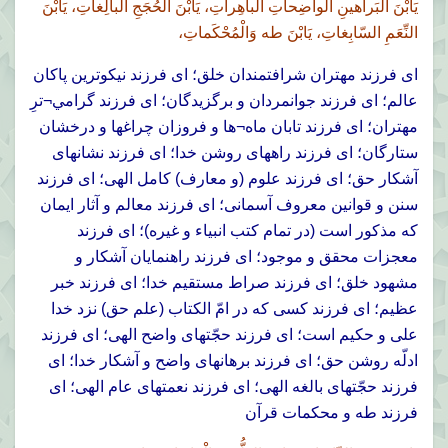
يَابْنَ الْبَراهينِ الْواضِحاتِ الْباهِراتِ، يَابْنَ الْحُجَجِ الْبالِغاتِ، يَابْنَ
النِّعَمِ السّابِغاتِ، يَابْنَ طه وَالْمُحْكَماتِ،
اى فرزند مهتران شرافتمندان خلق؛ اى فرزند نيكوترين پاكان
عالم؛ اى فرزند جوانمردان و برگزيدگان؛ اى فرزند گرامي¬ترِ
مهتران؛ اى فرزند تابان ماه¬ها و فروزان چراغها و درخشان
ستارگان؛ اى فرزند راههاى روشن خدا؛ اى فرزند نشانهاى
آشكار حق؛ اى فرزند علوم (و معارف) كامل الهى؛ اى فرزند
سنن و قوانين معروف آسمانى؛ اى فرزند معالم و آثار ايمان
كه مذكور است (در تمام كتب انبياء و غيره)؛ اى فرزند
معجزات محقق و موجود؛ اى فرزند راهنمايان آشکار و
مشهود خلق؛ اى فرزند صراط مستقيم خدا؛ اى فرزند خبر
عظيم؛ اى فرزند كسى كه در امّ الكتاب (علم حق) نزد خدا
على و حكيم است؛ اى فرزند حجّتهاى واضح الهى؛ اى فرزند
ادلّه روشن حق؛ اى فرزند برهانهاى واضح و آشكار خدا؛ اى
فرزند حجّتهاى بالغه الهى؛ اى فرزند نعمتهاى عام الهى؛ اى
فرزند طه و محكمات قرآن