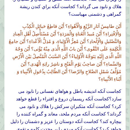
هلاك و نابود مى گرداند؟ كجاست آنكه براي کندن ريشة
گمراهى و دشمنى مهياست؟
أَيْنَ طامِسُ آثارِ الزَّيْغِ وَالْأَهْواءِ؟ أَيْنَ قاطِعُ حَبائِلِ الْكِذْبِ
وَالْاِفْتِراءِ؟ أَيْنَ مُبيدُ الْعُتاةِ وَالْمَرَدَةِ؟ أَيْنَ مُسْتَأْصِلُ أَهْلِ الْعِنادِ
وَالتَّضْليلِ وَالْإِلْحادِ؟ أَيْنَ مُعِزُّ الْأَوْلِياءِ، وَ مُذِلُّ الْأَعْداءِ؟ أَيْنَ جامِعُ
الْكَلِمَةِ عَلَى التَّقْوى؟ أَيْنَ بابُ اللَّهِ الَّذى مِنْهُ يُؤْتى؟ أَيْنَ وَجْهُ
اللَّهِ الَّذى إِلَيْهِ يَتَوَجَّهُ الْأَوْلِياءُ؟ أَيْنَ السَّبَبُ الْمُتَّصِلُ بَيْنَ الْأَرْضِ
وَالسَّماءِ؟ أَيْنَ صاحِبُ يَوْمِ الْفَتْحِ وَ ناشِرُ رايَةِ الْهُدى؟ أَيْنَ
مُؤَلِّفُ شَمْلِ الصَّلاحِ وَالرِّضا؟ أَيْنَ الطّالِبُ بِذُحُولِ الْأَنْبِياءِ وَ
أَبْناءِ الأَنْبِياءِ؟
كجاست آنكه انديشه باطل و هواهاى نفسانى را نابود مى
سازد؟كجاست آنكه ريسمان دروغ و افتراء را قطع خواهد
كرد؟ كجاست آنكه متكبرانِ سركش را هلاك و نابود مى
گرداند؟ كجاست آنكه مردم ملحد، معاند و گمراه كننده را
بيچاره کند؟ كجاست آنكه دوستان را عزيز و دشمنان را ذليل
خواهد كرد؟ كجاست آنكه مردم را بر وحدت كلمه و تقوى