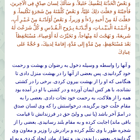
وَ بَعْضٌ اتَّخَذْتَهُ لِنَفْسِكَ خَليلاً، وَ سَأَلَكَ لِسانَ صِدْقٍ فِى الْآخِرينَ،
فَأَجَبْتَهُ وَ جَعَلْتَ ذلِكَ عَلِيّاً، وَ بَعْضٌ كَلَّمْتَهُ مِنْ شَجَرَةٍ تَكْليماً، وَ
جَعَلْتَ لَهُ مِنْ أَخيهِ رِدْءاً وَ وَزيراً، وَ بَعْضٌ أَوْلَدْتَـهُ مِنْ غَـيْـرِ أَبٍ،
وَ آتَـيْـتَـهُ الْبـَيِّـنـاتِ، وَ أَيَّـدْتَـهُ بِـرُوحِ الْـقُـدُسِ وَ كُلٌّ شَرَعْتَ لَهُ
شَريعَةً، وَ نَهَجْتَ لَهُ مِنْهاجاً، وَ تَخَيَّرْتَ لَهُ أَوْصِياءَ، مُسْتَحْفِظاً
بَعْدَ مُسْتَحْفِظٍ، مِنْ مُدَّةٍ إِلى مُدَّةٍ، إِقامَةً لِدينِكَ، وَ حُجَّةً عَلى
عِبادِكَ
و آنها را واسطه و وسيله دخول به رضوان و بهشت و رحمت
خود گردانيدى. پس بعضى از آنها را در بهشت منزل دادى تا
هنگامى كه او را از بهشت بيرون كردى. برخى را در كشتى
نشانده، با هر كس ايمان آورده و در كشتى با او در آمده بود
همه را از هلاكت، به رحمت خود نجات دادى. بعضى را به
مقام خلّت خود برگزيده، درخواستش را كه وى لسان صدق
در اممّ آخر باشد (يا نبى و ولىّ حق در فرزندانش تا قيامت
باقى ماند) اجابت كرده و به مقام بلند رسانيدى. بعضى را از
شجره طور با وى تكلّم كرده و برادرش را وزير و معاون وى
گردانيدى. بعضى را بدون پدر و تنها از مادر ايجاد كردى و به او