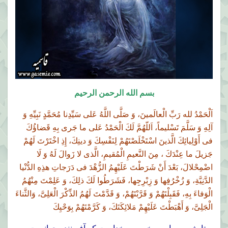
بسم الله الرحمن الرحيم
اَلْحَمْدُ لله رَبِّ الْعالَمينَ، وَ صَلَّى اللَّهُ عَلى سَيِّدِنا مُحَمَّدٍ نَبِيِّهِ وَ
آلِهِ وَ سَلَّمَ تَسْليماً، اَللّهُمَّ لَكَ الْحَمْدُ عَلى ما جَرى بِهِ قَضاؤُكَ
فى أَوْلِيائِكَ الَّذينَ اسْتَخْلَصْتَهُمْ لِنَفْسِكَ وَ دينِكَ، إِذِ اخْتَرْتَ لَهُمْ
جَزيلَ ما عِنْدَكَ ، مِنَ النَّعيمِ الْمُقيمِ، الَّذى لا زَوالَ لَهُ وَ لَا
اضْمِحْلالَ، بَعْدَ أَنْ شَرَطْتَ عَلَيْهِمُ الزُّهْدَ فى دَرَجاتِ هذِهِ الدُّنْيا
الدَّنِيَّةِ، وَ زُخْرُفِها وَ زِبْرِجِها، فَشَرَطُوا لَكَ ذلِكَ، وَ عَلِمْتَ مِنْهُمُ
الْوَفاءَ بِهِ، فَقَبِلْتَهُمْ وَ قَرَّبْتَهُمْ، وَ قَدَّمْتَ لَهُمُ الذِّكْرَ الْعَلِىَّ، وَالثَّناءَ
الْجَلِىَّ، وَ أَهْبَطْتَ عَلَيْهِمْ مَلائِكَتَكَ، وَ كَرَّمْتَهُمْ بِوَحْيِكَ