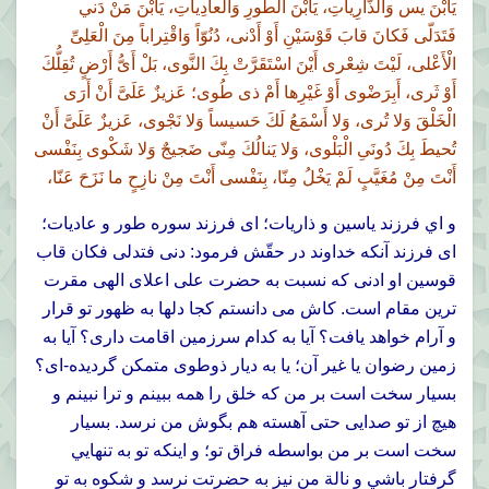
يَابْنَ يس وَالذّارِياتِ، يَابْنَ الطُّورِ وَالْعادِياتِ، يَابْنَ مَنْ دَني
فَتَدَلّى فَكانَ قابَ قَوْسَيْنِ أَوْ أَدْنى، دُنُوّاً وَاقْتِراباً مِنَ الْعَلِىِّ
الْأَعْلى، لَيْتَ شِعْرى أَيْنَ اسْتَقَرَّتْ بِكَ النَّوى، بَلْ أَىُّ أَرْضٍ تُقِلُّكَ
أَوْ ثَرى، أَبِرَضْوى أَوْ غَيْرِها أَمْ ذى طُوى؛ عَزيزٌ عَلَىَّ أَنْ أَرَى
الْخَلْقَ وَلا تُرى، وَلا أَسْمَعُ لَكَ حَسيساً وَلا نَجْوى، عَزيزٌ عَلَىَّ أَنْ
تُحيطَ بِكَ دُونَىِ الْبَلْوى، وَلا يَنالُكَ مِنّى ضَجيجٌ وَلا شَكْوى بِنَفْسى
أَنْتَ مِنْ مُغَيَّبٍ لَمْ يَخْلُ مِنّا، بِنَفْسى أَنْتَ مِنْ نازِحٍ ما نَزَحَ عَنّا،
و اي فرزند ياسين و ذاريات؛ اى فرزند سوره طور و عاديات؛
اى فرزند آنکه خداوند در حقّش فرمود: دنى فتدلى فكان قاب
قوسين او ادنى كه نسبت به حضرت على اعلاى الهى مقرت
ترين مقام است. كاش مى دانستم كجا دلها به ظهور تو قرار
و آرام خواهد يافت؟ آيا به كدام سرزمين اقامت دارى؟ آيا به
زمين رضوان يا غير آن؛ يا به ديار ذوطوى متمكن گرديده-اى؟
بسيار سخت است بر من كه خلق را همه ببينم و ترا نبينم و
هيچ از تو صدايى حتى آهسته هم بگوش من نرسد. بسيار
سخت است بر من بواسطه فراق تو؛ و اينکه تو به تنهايي
گرفتار باشي و نالة من نيز به حضرتت نرسد و شكوه به تو