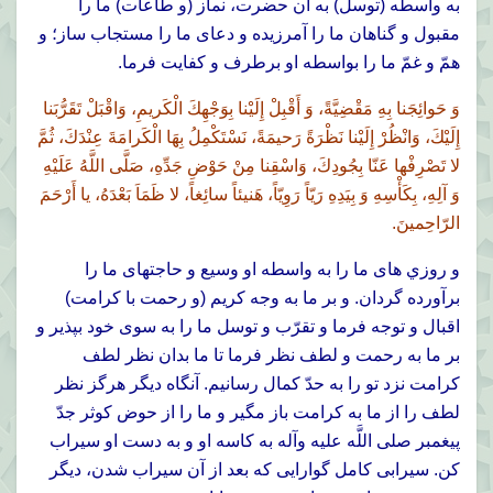
به واسطه (توسل) به آن حضرت، نماز (و طاعات) ما را
مقبول و گناهان ما را آمرزيده و دعاى ما را مستجاب ساز؛ و
همّ و غمّ ما را بواسطه او برطرف و کفايت فرما.
وَ حَوائِجَنا بِهِ مَقْضِيَّةً، وَ أَقْبِلْ إِلَيْنا بِوَجْهِكَ الْكَريمِ، وَاقْبَلْ تَقَرُّبَنا
إِلَيْكَ، وَانْظُرْ إِلَيْنا نَظْرَةً رَحيمَةً، نَسْتَكْمِلُ بِهَا الْكَرامَةَ عِنْدَكَ، ثُمَّ
لا تَصْرِفْها عَنّا بِجُودِكَ، وَاسْقِنا مِنْ حَوْضِ جَدِّهِ، صَلَّى اللَّهُ عَلَيْهِ
وَ آلِهِ، بِكَأْسِهِ وَ بِيَدِهِ رَيّاً رَوِيّاً، هَنيئاً سائِغاً، لا ظَمَاَ بَعْدَهُ، يا أَرْحَمَ
الرّاحِمينَ.
و روزي هاى ما را به واسطه او وسيع و حاجتهاى ما را
برآورده گردان. و بر ما به وجه كريم (و رحمت با كرامت)
اقبال و توجه فرما و تقرّب و توسل ما را به سوى خود بپذير و
بر ما به رحمت و لطف نظر فرما تا ما بدان نظر لطف
كرامت نزد تو را به حدّ كمال رسانيم. آنگاه ديگر هرگز نظر
لطف را از ما به كرامت باز مگير و ما را از حوض كوثر جدّ
پيغمبر صلى اللَّه عليه وآله به كاسه او و به دست او سيراب
كن. سيرابى كامل گوارايى كه بعد از آن سيراب شدن، ديگر