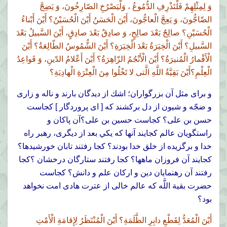
وَ لِمِثْلِهِمْ فَلْتَذْرِفِ الدُّمُوعُ ، وَلْيَصْرُخِ الصّارِخُونَ، وَ يَضِجَّ
الضّاجُّونَ، وَ يَعِجَّ الْعاجُّونَ، أَيْنَ الْحَسَنُ أَيْنَ الْحُسَيْنُ؟ أَيْنَ أَبْناءُ
الْحُسَيْنِ؟ صالِحٌ بَعْدَ صالِحٍ، وَ صادِقٌ بَعْدَ صادِقٍ، أَيْنَ السَّبيلُ بَعْدَ
السَّبيلِ؟ أَيْنَ الْخِيَرَةُ بَعْدَ الْخِيَرَةِ؟ أَيْنَ الشُّمُوسُ الطّالِعَةُ؟ أَيْنَ
الْأَقْمارُ الْمُنيرَةُ؟ أَيْنَ الْأَنْجُمُ الزّاهِرَةُ؟ أَيْنَ أَعْلامُ الدّينِ، وَ قَواعِدُ
الْعِلْمِ؟أَيْنَ بَقِيَّةُ اللَّهِ الَّتى لا تَخْلُوا مِنَ الْعِتْرَةِ الْهادِيَةِ؟
و براى مثل آن بزرگواران؛ اشك از ديدگان بارند و ناله و زارى
و ضجّه و شيون از دل بركشند كه [ اى پروردگار ] كجاست
حسن بن على؟ كجاست حسين بن على؟آن پاكان و
راستگويان عالم كجايند آنها که يکي بعد از ديگرى، رهبر راه
خدا و برگزيده از خلق خدا بودند؟ كجا رفتند تابان خورشيدها؟
کجايند آن فروزان ماهها؟ كجا رفتند ستارگان درخشان ؟كجا
رفتند آن رهنمايان دين و اركان علم و دانش؟ كجاست
حضرت بقية اللَّه كه عالم خالى از عترت هادى امت نخواهد
بود؟
أَيْنَ الْمُعَدُّ لِقَطْعِ دابِرِ الظَّلَمَةِ؟ أَيْنَ الْمُنْتَظَرُ لِإِقامَةِ الْأَمْتِ