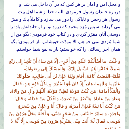
و محل امن و امان بر هر كس كه در آن داخل مى شد. و
درباره خاندان رسول فرمودى: البته خدا از شما اهل بيت
رسول هر رجس و ناپاكى را دور مى سازد و كاملاً پاك و مبرّا
مى گرداند. سپس مُزد محمد که درود تو بر او خاندانش باد؛ را
دوستي آنان مقرّر کردي و در کتاب خود فرمودي: بگو من از
شما مُزدي نمي خواهم، الا مودّت خويشانم. باز فرمودى: بگو
همان اجر رسالتى را كه خواستم؛ باز به نفع شما خواستم.
وَ قُلْتَ: ما أَسْأَلُكُمْ عَلَيْهِ مِنْ أَجْرٍ¬، إلّا مَنْ شاءَ أَنْ يَتَّخِذَ إِلى رَبِّهِ
سَبيلاً، فَكانُوا هُمُ السَّبيلَ إِلَيْكَ، وَالْمَسْلَكَ إِلى رِضْوانِكَ،
فَلَمَّا¬انْقَضَتْ أَيّامُهُ، أَقامَ وَلِيَّهُ عَلِىَّ بْنَ أَبى طالِبٍ، صَلَواتُكَ
عَلَيْهِما وَ آلِهِما، هادِياً إِذْ كانَ هُوَ الْمُنْذِرَ، وِ لِكُلِّ قَوْمٍ هادٍ، فَقالَ
وَالْمَلَأُ أَمامَهُ: مَنْ كُنْتُ مَوْلاهُ فَعَلِىٌّ مَوْلاهُ، اَللّهُمَّ والِ مَنْ والاهُ،
وَعادِ مَنْ عاداهُ، وَانْصُرْ مَنْ نَصَرَهُ، وَاخْذُلْ مَنْ خَذَلَهُ، وَ قالَ:
مَنْ كُنْتُ أَنَا نَبِيَّهُ فَعَلِىٌّ أَميرُهُ، وَ قالَ: أَنَا وَ عَلِىٌّ مِنْ شَجَرَةٍ
واحِدَةٍ، وَ سائِرُ ¬النّاسِ مِنْ شَجَرٍ شَتّى، وَ أَحَلَّهُ مَحَلَّ هرُوْنَ مِنْ
مُوسى، فَقالَ لَهُ: أَنْتَ مِنّى بِمَنْزِلَةِ هرُوْنَ مِنْ مُوسى، إِلّا أَنَّهُ لا
نَبِىَّ بَعْدى،