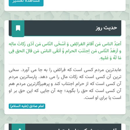
مشاهده تفسیر
حدیث روز
أعبَدُ الناس مَن أقامَ الفرائِض وَ اَسْخَی النّاس مَن اَدّی زَکاتَ مالِه
و اَزهَدُ النّاس مَن اِجتَنَبَ الحرام وُ اَتقَی الناسَ مَن قالَ الحق فِی
مَا لَهُ وَ عَلیهِ.
عابدترین مردم کسی است که فرائض را به جا می آورد. سخی
ترین آن کسی است که زکات مال را می دهد. پارساترین مردم
آن کسی است که از حرام اجتناب کند و پرهیزگارترین مردم هم
آن کسی است که حق را بگوید؛ چه آن جایی که این حق بر او
است یا برای او است.
امام صادق (علیه السلام)