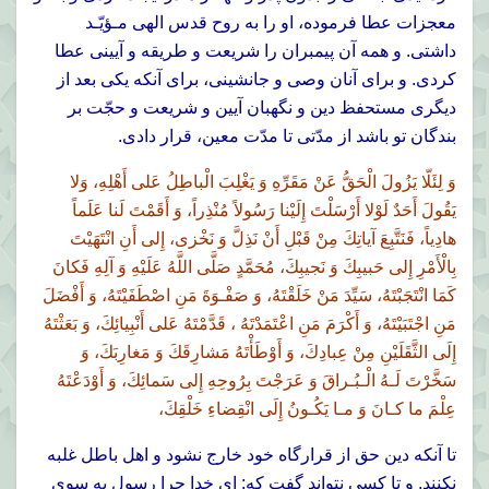
معجزات عطا فرموده، او را به روح قدس الهى مـؤيّـد
داشتى. و همه آن پيمبران را شريعت و طريقه و آيينى عطا
كردى. و براى آنان وصى و جانشينى، براى آنكه يكى بعد از
ديگرى مستحفظ دين و نگهبان آيين و شريعت و حجّت بر
بندگان تو باشد از مدّتى تا مدّت معين، قرار دادى.
وَ لِئَلّا يَزُولَ الْحَقُّ عَنْ مَقَرِّهِ وَ يَغْلِبَ الْباطِلُ عَلى أَهْلِهِ، وَلا
يَقُولَ أَحَدٌ لَوْلا أَرْسَلْتَ إِلَيْنا رَسُولاً مُنْذِراً، وَ أَقَمْتَ لَنا عَلَماً
هادِياً، فَنَتَّبِعَ آياتِكَ مِنْ قَبْلِ أَنْ نَذِلَّ وَ نَخْزى، إِلى أَنِ انْتَهَيْتَ
بِالْأَمْرِ إِلى حَبيبِكَ وَ نَجيبِكَ، مُحَمَّدٍ صَلَّى اللَّهُ عَلَيْهِ وَ آلِهِ فَكانَ
كَمَا انْتَجَبْتَهُ، سَيِّدَ مَنْ خَلَقْتَهُ، وَ صَفْـوَةَ مَنِ اصْطَفَيْتَهُ، وَ أَفْضَلَ
مَنِ اجْتَبَيْتَهُ، وَ أَكْرَمَ مَنِ اعْتَمَدْتَهُ ، قَدَّمْتَهُ عَلى أَنْبِيائِكَ، وَ بَعَثْتَهُ
إِلَى الثَّقَلَيْنِ مِنْ عِبادِكَ، وَ أَوْطَأْتَهُ مَشارِقَكَ وَ مَغارِبَكَ، وَ
سَخَّرْتَ لَـهُ الْـبُـراقَ وَ عَرَجْتَ بِرُوحِهِ إِلى سَمائِكَ، وَ أَوْدَعْتَهُ
عِلْمَ ما كـانَ وَ مـا يَكُـونُ إِلَى انْقِضاءِ خَلْقِكَ،
تا آنكه دين حق از قرارگاه خود خارج نشود و اهل باطل غلبه
نكنند. و تا كسى نتواند گفت كه: اى خدا چرا رسول به سوى