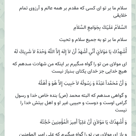
سلام ما بر تو اى كسى كه مقدم بر همه عالم و آرزوى تمام
خلايقى
السَّلاَمُ عَلَيْكَ بِجَوَامِعِ السَّلاَمِ‏
سلام ما بر تو به جميع سلام و تحيت
أُشْهِدُكَ يَا مَوْلاَيَ أَنِّي أَشْهَدُ أَنْ لاَ إِلَهَ إِلاَّ اللَّهُ وَحْدَهُ لاَ شَرِيكَ لَهُ‏
اى مولاى من تو را گواه مى‏گيرم بر اينكه من شهادت مى‏دهم كه
هيچ خدايى جز خداى يكتاى بى‏نياز نيست
وَ أَنَّ مُحَمَّداً عَبْدُهُ وَ رَسُولُهُ لاَ حَبِيبَ إِلاَّ هُوَ وَ أَهْلُهُ
و گواهى مى‏دهم كه البته محمد (ص) بنده خاص خدا و رسول
گرامى اوست و دوست و حبيبى غير او و اهل بيتش خدا را
نيست
وَ أُشْهِدُكَ يَا مَوْلاَيَ أَنَّ عَلِيّاً أَمِيرَ الْمُؤْمِنِينَ حُجَّتُهُ‏
و باز اى مولاى من تو را گواه مى‏گيرم كه على امير المؤمنين