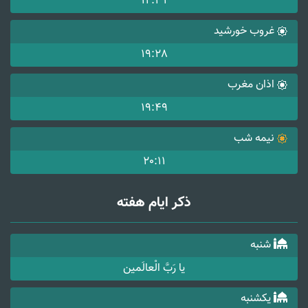
12:31
غروب خورشید
19:28
اذان مغرب
19:49
نیمه شب
20:11
ذکر ایام هفته
شنبه
یا رَبَّ الْعالَمین
یکشنبه