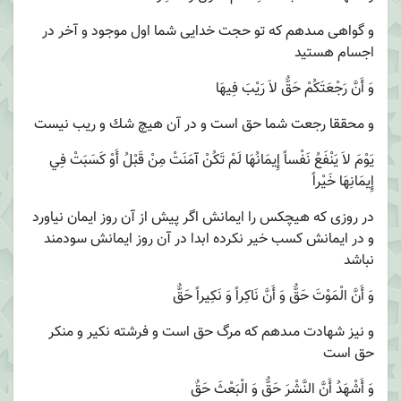
و گواهى مى‏دهم كه تو حجت خدايى شما اول موجود و آخر در
اجسام هستيد
وَ أَنَّ رَجْعَتَكُمْ حَقٌّ لاَ رَيْبَ فِيهَا
و محققا رجعت شما حق است و در آن هيچ شك و ريب نيست
يَوْمَ لاَ يَنْفَعُ نَفْساً إِيمَانُهَا لَمْ تَكُنْ آمَنَتْ مِنْ قَبْلُ أَوْ كَسَبَتْ فِي
إِيمَانِهَا خَيْراً
در روزى كه هيچكس را ايمانش اگر پيش از آن روز ايمان نياورد
و در ايمانش كسب خير نكرده ابدا در آن روز ايمانش سودمند
نباشد
وَ أَنَّ الْمَوْتَ حَقٌّ وَ أَنَّ نَاكِراً وَ نَكِيراً حَقٌّ
و نيز شهادت مى‏دهم كه مرگ حق است و فرشته نكير و منكر
حق است
وَ أَشْهَدُ أَنَّ النَّشْرَ حَقٌّ وَ الْبَعْثَ حَقٌ‏