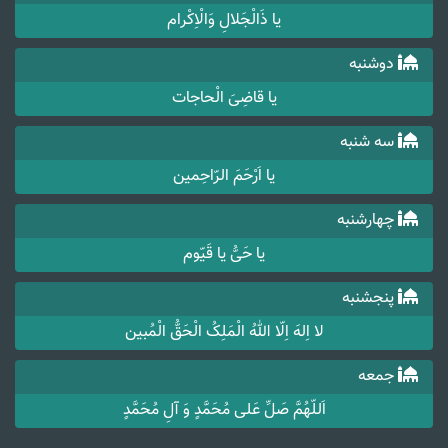
یا ذَالْجَلالِ وَالْاِکْرام
دوشنبه
یا قاضِیَ الْحاجات
سه شنبه
یا اَرْحَمَ الرّاحِمین
چهارشنبه
یا حَیُّ یا قَیّوم
پنجشنبه
لا اِلهَ اِلّا اللهُ الْمَلِکُ الْحَقُّ الْمُبین
جمعه
اَللّهُمَّ صَلِّ عَلی مُحَمَّدٍ وَ آلِ مُحَمَّدٍ