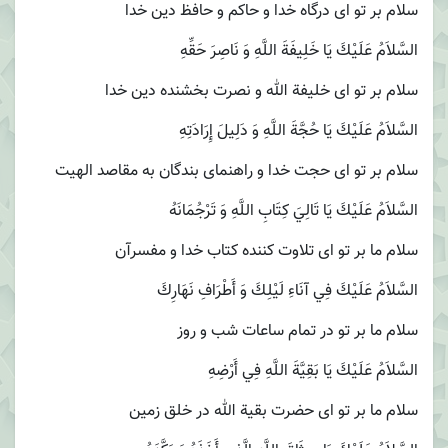
سلام بر تو اى درگاه خدا و حاكم و حافظ دين خدا
السَّلاَمُ عَلَيْكَ يَا خَلِيفَةَ اللَّهِ وَ نَاصِرَ حَقِّهِ
سلام بر تو اى خليفة الله و نصرت بخشنده دين خدا
السَّلاَمُ عَلَيْكَ يَا حُجَّةَ اللَّهِ وَ دَلِيلَ إِرَادَتِهِ‏
سلام بر تو اى حجت خدا و راهنماى بندگان به مقاصد الهيت
السَّلاَمُ عَلَيْكَ يَا تَالِيَ كِتَابِ اللَّهِ وَ تَرْجُمَانَهُ
سلام ما بر تو اى تلاوت كننده كتاب خدا و مفسرآن
السَّلاَمُ عَلَيْكَ فِي آنَاءِ لَيْلِكَ وَ أَطْرَافِ نَهَارِكَ‏
سلام ما بر تو در تمام ساعات شب و روز
السَّلاَمُ عَلَيْكَ يَا بَقِيَّةَ اللَّهِ فِي أَرْضِهِ
سلام ما بر تو اى حضرت بقية الله در خلق زمين