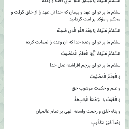
السَّلاَمُ عَلَيْكَ يَا مِيثَاقَ اللَّهِ الَّذِي أَخَذَهُ وَ وَكَّدَهُ‏
‏سلام ما بر تو اى عهد و پيمان كه خدا آن عهد را از خلق گرفت و
محكم و مؤكد بر امت گردانيد
السَّلاَمُ عَلَيْكَ يَا وَعْدَ اللَّهِ الَّذِي ضَمِنَهُ‏
سلام ما بر تو اى وعده خدا كه آن وعده را ضمانت كرده
السَّلاَمُ عَلَيْكَ أَيُّهَا الْعَلَمُ الْمَنْصُوبُ
سلام ما بر تو اى پرچم افراشته عدل خدا
وَ الْعِلْمُ الْمَصْبُوبُ
و علم و حكمت موهوب حق
وَ الْغَوْثُ وَ الرَّحْمَةُ الْوَاسِعَةُ
و پناه خلق و رحمت واسعه الهى بر تمام عالميان
وَعْداً غَيْرَ مَكْذُوبٍ‏