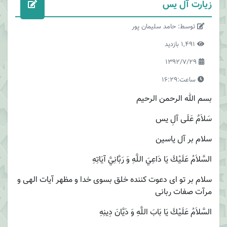
زیارت آل یس
توسط: حامد سلیمان پور
1,491 بازدید
1392/7/29
ساعت:16:29
بسم الله الرحمن الرحیم
سَلاَمٌ عَلَى آلِ يس
سلام بر آل ياسين
السَّلاَمُ عَلَيْكَ يَا دَاعِيَ اللَّهِ وَ رَبَّانِيَّ آيَاتِهِ
سلام بر تو اى دعوت كننده خلق بسوى خدا و مظهر آيات الهى و
مرآت صفات ربانى
السَّلاَمُ عَلَيْكَ يَا بَابَ اللَّهِ وَ دَيَّانَ دِينِهِ‏