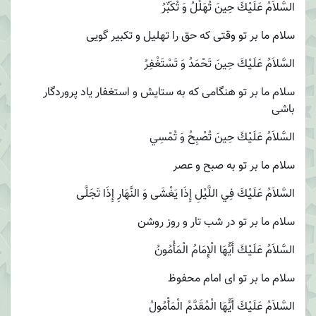
السَّلاَمُ عَلَيْكَ حِينَ تُهَلِّلُ وَ تُكَبِّرُ
سلام ما بر تو وقتى كه حق را تهليل و تكبير گويى
السَّلاَمُ عَلَيْكَ حِينَ تَحْمَدُ وَ تَسْتَغْفِرُ
سلام ما بر تو هنگامى كه به ستايش و استغفار ياد پروردگار
باشى
السَّلاَمُ عَلَيْكَ حِينَ تُصْبِحُ وَ تُمْسِي
سلام ما بر تو به صبح و عصر
السَّلاَمُ عَلَيْكَ فِي اللَّيْلِ إِذَا يَغْشَى وَ النَّهَارِ إِذَا تَجَلَّى‏
سلام ما بر تو در شب تار و روز روشن
السَّلاَمُ عَلَيْكَ أَيُّهَا الْإِمَامُ الْمَأْمُونُ
سلام ما بر تو اى امام محفوظ
السَّلاَمُ عَلَيْكَ أَيُّهَا الْمُقَدَّمُ الْمَأْمُولُ