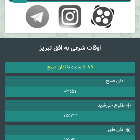
اوقات شرعی به افق تبریز
89
:
5
مانده تا
اذان صبح
اذان صبح
03:51
طلوع خورشید
05:32
اذان ظهر