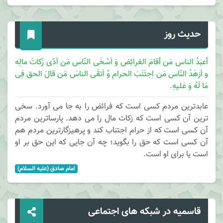
حدیث روز
أعبَدُ الناس مَن أقامَ الفرائِض وَ اَسْخَی النّاس مَن اَدّی زَکاتَ مالِه
و اَزهَدُ النّاس مَن اِجتَنَبَ الحرام وُ اَتقَی الناسَ مَن قالَ الحق فِی
مَا لَهُ وَ عَلیهِ.
عابدترین مردم کسی است که فرائض را به جا می آورد. سخی
ترین آن کسی است که زکات مال را می دهد. پارساترین مردم
آن کسی است که از حرام اجتناب کند و پرهیزگارترین مردم هم
آن کسی است که حق را بگوید؛ چه آن جایی که این حق بر او
است یا برای او است.
امام صادق (علیه السلام)
قاسمیه در شبکه های اجتماعی