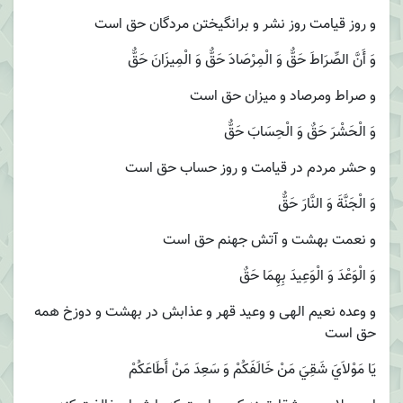
و روز قيامت روز نشر و برانگيختن مردگان حق است
وَ أَنَّ الصِّرَاطَ حَقٌّ وَ الْمِرْصَادَ حَقٌّ وَ الْمِيزَانَ حَقٌّ
و صراط ومرصاد و ميزان حق است
وَ الْحَشْرَ حَقٌ‏ وَ الْحِسَابَ حَقٌّ
و حشر مردم در قیامت و روز حساب حق است
وَ الْجَنَّةَ وَ النَّارَ حَقٌّ
و نعمت بهشت و آتش جهنم حق است
وَ الْوَعْدَ وَ الْوَعِيدَ بِهِمَا حَقٌ‏
و وعده نعيم الهى و وعيد قهر و عذابش در بهشت و دوزخ همه
حق است
يَا مَوْلاَيَ شَقِيَ مَنْ خَالَفَكُمْ وَ سَعِدَ مَنْ أَطَاعَكُمْ