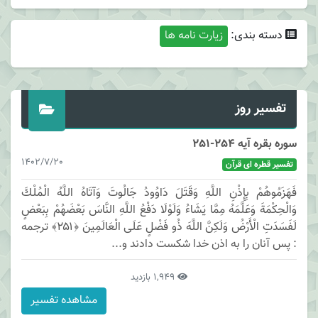
دسته بندی:
زیارت نامه ها
تفسیر روز
سوره بقره آیه 254-251
1402/7/20
تفسیر قطره ای قرآن
فَهَزَمُوهُمْ بِإِذْنِ اللَّهِ وَقَتَلَ دَاوُودُ جَالُوتَ وَآتَاهُ اللَّهُ الْمُلْكَ
وَالْحِكْمَةَ وَعَلَّمَهُ مِمَّا يَشَاءُ وَلَوْلَا دَفْعُ اللَّهِ النَّاسَ بَعْضَهُمْ بِبَعْضٍ
لَفَسَدَتِ الْأَرْضُ وَلَكِنَّ اللَّهَ ذُو فَضْلٍ عَلَى الْعَالَمِينَ ﴿۲۵۱﴾ ترجمه
: پس آنان را به اذن خدا شكست دادند و...
1,949 بازدید
مشاهده تفسیر