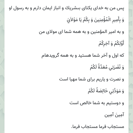
پس من به خداى يكتاى بى‏شريك و انباز ايمان دارم و به رسول او
وَ بِأَمِيرِ الْمُؤْمِنِينَ وَ بِكُمْ يَا مَوْلاَيَ
و به امير المؤمنين و به همه شما اى مولاى من
أَوَّلِكُمْ وَ آخِرِكُمْ
كه اول و آخر شما هستيد و به همه گرويده‏ام
وَ نُصْرَتِي مُعَدَّةٌ لَكُمْ
و نصرت و ياريم براى شما مهيا است
وَ مَوَدَّتِي خَالِصَةٌ لَكُمْ
و دوستيم به شما خالص است
آمِينَ آمِين‏
مستجاب فرما مستجاب فرما.