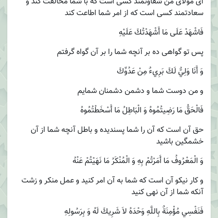
اى مولاى من شقاوتمند كسى است كه با شما مخالفت كند و
سعادتمند كسى است كه از امر شما اطاعت كند
فَاشْهَدْ عَلَى مَا أَشْهَدْتُكَ عَلَيْهِ‏
پس تو گواهى ده بر آنچه شما را بر آن گواه گرفتم
وَ أَنَا وَلِيٌّ لَكَ بَرِي‏ءٌ مِنْ عَدُوِّكَ
و من دوست شما و دشمن دشمنان شمايم
فَالْحَقُّ مَا رَضِيتُمُوهُ وَ الْبَاطِلُ مَا أَسْخَطْتُمُوهُ‏
حق آن است كه آن را شما پسنديده و باطل آنچه شما از آن
خشمگين باشيد
وَ الْمَعْرُوفُ مَا أَمَرْتُمْ بِهِ وَ الْمُنْكَرُ مَا نَهَيْتُمْ عَنْهُ
و كار نيكو آن است كه شما به آن امر كنيد و عمل منكر و زشت
آنكه شما از آن نهى كنيد
فَنَفْسِي مُؤْمِنَةٌ بِاللَّهِ وَحْدَهُ لاَ شَرِيكَ لَهُ وَ بِرَسُولِهِ‏