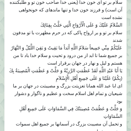
سلام بر تو اى خون خدا (يعنى خدا صاحب خون تو و طلب‏كننده
آن است) و فرزند خون خدا و تنها مانده‏اى كه خونخواهى
نشده است
السَّلاَمُ عَلَيْكَ وَ عَلَى الْأَرْوَاحِ الَّتِي حَلَّتْ بِفِنَائِكَ
سلام بر تو و بر ارواح پاكى كه در حرم مطهرت با تو مدفون
شدند
عَلَيْكُمْ مِنِّي جَمِيعاً سَلاَمُ اللَّهِ أَبَداً مَا بَقِيتُ وَ بَقِيَ اللَّيْلُ وَ النَّهَارُ
بر جميع شما تا ابد از من درود و تحيت و سلام خدا باد تا من
هستم و ليل و نهار در جهان برقرار است
يَا أَبَا عَبْدِ اللَّهِ لَقَدْ عَظُمَتِ الرَّزِيَّةُ وَ جَلَّتْ وَ عَظُمَتِ الْمُصِيبَةُ بِكَ
(بِكُمْ) عَلَيْنَا وَ عَلَى جَمِيعِ أَهْلِ الْإِسْلاَمِ‏
اى ابا عبد الله همانا تعزيتت بزرگ و مصيبتت در جهان بر ما
شيعيان و تمام اهل اسلام سخت و عظيم و ناگوار و دشوار
بود
وَ جَلَّتْ وَ عَظُمَتْ مُصِيبَتُكَ فِي السَّمَاوَاتِ عَلَى جَمِيعِ أَهْلِ
السَّمَاوَاتِ‏
و تحمل آن مصيبت بزرگ در آسمانها بر جميع اهل سموات