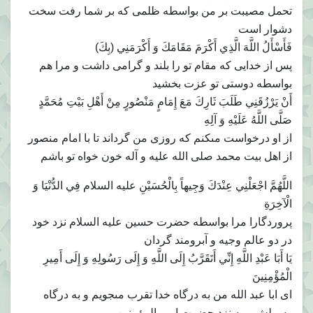
تحمل مصيبت بر من بواسطه ظلمى كه بر شما رفت سخت
دشوار است
فَأَسْأَلُ اللَّهَ الَّذِي أَكْرَمَ مَقَامَكَ وَ أَكْرَمَنِي (بِكَ)
پس از خدايى كه مقام تو را بلند و گرامى داشت و مرا هم
بواسطه دوستى تو عزت بخشيد
أَنْ يَرْزُقَنِي طَلَبَ ثَارِكَ مَعَ إِمَامٍ مَنْصُورٍ مِنْ أَهْلِ بَيْتِ مُحَمَّدٍ
صَلَّى اللَّهُ عَلَيْهِ وَ آلِهِ‏
از او درخواست مى‏كنم كه روزى من گرداند تا با امام منصور
از اهل بيت محمد صلى الله عليه و آله خون خواه تو باشم
اللَّهُمَّ اجْعَلْنِي عِنْدَكَ وَجِيهاً بِالْحُسَيْنِ عليه السلام فِي الدُّنْيَا وَ
الْآخِرَةِ
پروردگارا مرا بواسطه حضرت حسين عليه السلام نزد خود
در دو عالم وجيه و آبرومند گردان
يَا أَبَا عَبْدِ اللَّهِ إِنِّي أَتَقَرَّبُ إِلَى اللَّهِ وَ إِلَى رَسُولِهِ وَ إِلَى أَمِيرِ
الْمُؤْمِنِينَ‏
اى ابا عبد الله من به درگاه خدا تقرب مى‏جويم و به درگاه
رسولش و به نزد حضرت امير المؤمنين