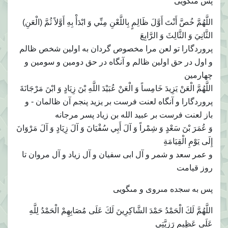
پس مى‏گويى‏
اللَّهُمَّ خُصَّ أَنْتَ أَوَّلَ ظَالِمٍ بِاللَّعْنِ مِنِّي وَ ابْدَأْ بِهِ أَوَّلاً ثُمَّ (الْعَنِ)
الثَّانِيَ وَ الثَّالِثَ وَ الرَّابِعَ‏
پروردگارا تو لعن مرا مخصوص گردان به اولين شخص ظالم
و اول در حق اولين ظالم و آنگاه در حق دومين و سومين و
چهارمين
اللَّهُمَّ الْعَنْ يَزِيدَ خَامِساً وَ الْعَنْ عُبَيْدَ اللَّهِ بْنَ زِيَادٍ وَ ابْنَ مَرْجَانَةَ
پروردگارا و آنگاه لعنت فرست بر يزيد پنجم آن ظالمان - و
باز لعنت فرست بر عبيد الله بن زياد پسر مرجانه
وَ عُمَرَ بْنَ سَعْدٍ وَ شِمْراً وَ آلَ أَبِي سُفْيَانَ وَ آلَ زِيَادٍ وَ آلَ مَرْوَانَ
إِلَى يَوْمِ الْقِيَامَةِ
و عمر سعد و شمر و آل ابى سفيان و آل زياد و آل مروان تا
روز قيامت
پس به سجده مى‏روى و مى‏گويى‏
اللَّهُمَّ لَكَ الْحَمْدُ حَمْدَ الشَّاكِرِينَ لَكَ عَلَى مُصَابِهِمْ الْحَمْدُ لِلَّهِ
عَلَى عَظِيمِ رَزِيَّتِي‏