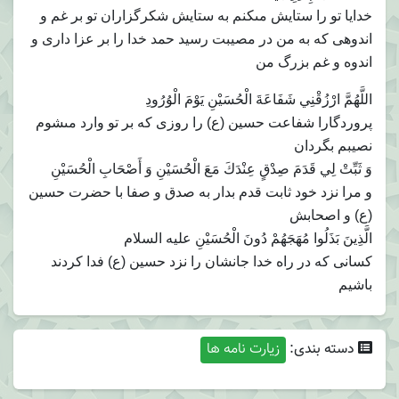
خدايا تو را ستايش مى‏كنم به ستايش شكرگزاران تو بر غم و
اندوهى كه به من در مصيبت رسيد حمد خدا را بر عزا دارى و
اندوه و غم بزرگ من
اللَّهُمَّ ارْزُقْنِي شَفَاعَةَ الْحُسَيْنِ يَوْمَ الْوُرُودِ
پروردگارا شفاعت حسين (ع) را روزى كه بر تو وارد مى‏شوم
نصيبم بگردان
وَ ثَبِّتْ لِي قَدَمَ صِدْقٍ عِنْدَكَ مَعَ الْحُسَيْنِ وَ أَصْحَابِ الْحُسَيْنِ
و مرا نزد خود ثابت قدم بدار به صدق و صفا با حضرت حسين
(ع) و اصحابش
الَّذِينَ بَذَلُوا مُهَجَهُمْ دُونَ الْحُسَيْنِ عليه السلام‏
کسانی كه در راه خدا جانشان را نزد حسين (ع) فدا كردند
باشيم
دسته بندی:
زیارت نامه ها