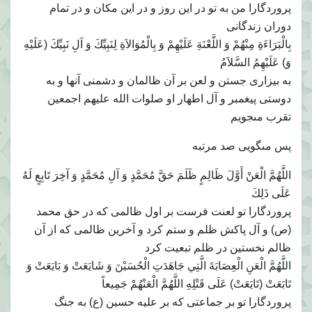
پروردگارا من به تو در اين روز و در اين مكان و در تمام
دوران زندگانى
بِالْبَرَاءَةِ مِنْهُمْ وَ اللَّعْنَةِ عَلَيْهِمْ وَ بِالْمُوَالاَةِ لِنَبِيِّكَ وَ آلِ نَبِيِّكَ (عَلَيْهِ
وَ) عَلَيْهِمُ السَّلاَمُ‏
به بيزارى جستن و لعن بر آن ظالمان و دشمنى آنها و به
دوستى پيغمبر و آل اطهار او صلوات الله عليهم اجمعين
تقرب مى‏جويم
پس مى‏گويى صد مرتبه‏
اللَّهُمَّ الْعَنْ أَوَّلَ ظَالِمٍ ظَلَمَ حَقَّ مُحَمَّدٍ وَ آلِ مُحَمَّدٍ وَ آخِرَ تَابِعٍ لَهُ
عَلَى ذَلِكَ‏
پروردگارا تو لعنت فرست بر اول ظالمى كه در حق محمد
(ص) و آل پاكش ظلم و ستم كرد و آخرين ظالمى كه از آن
ظالم نخستين در ظلم تبعيت كرد
اللَّهُمَّ الْعَنِ الْعِصَابَةَ الَّتِي جَاهَدَتِ الْحُسَيْنَ وَ شَايَعَتْ وَ بَايَعَتْ وَ
تَابَعَتْ (تَايَعَتْ) عَلَى قَتْلِهِ اللَّهُمَّ الْعَنْهُمْ جَمِيعاً
پروردگارا تو بر جماعتى كه بر عليه حسين (ع) به جنگ