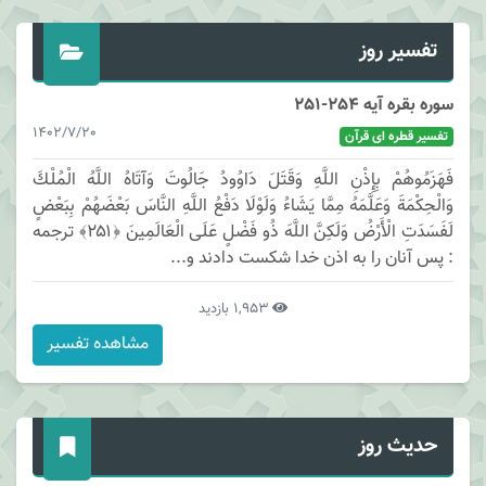
تفسیر روز
سوره بقره آیه 254-251
1402/7/20
تفسیر قطره ای قرآن
فَهَزَمُوهُمْ بِإِذْنِ اللَّهِ وَقَتَلَ دَاوُودُ جَالُوتَ وَآتَاهُ اللَّهُ الْمُلْكَ
وَالْحِكْمَةَ وَعَلَّمَهُ مِمَّا يَشَاءُ وَلَوْلَا دَفْعُ اللَّهِ النَّاسَ بَعْضَهُمْ بِبَعْضٍ
لَفَسَدَتِ الْأَرْضُ وَلَكِنَّ اللَّهَ ذُو فَضْلٍ عَلَى الْعَالَمِينَ ﴿۲۵۱﴾ ترجمه
: پس آنان را به اذن خدا شكست دادند و...
1,953 بازدید
مشاهده تفسیر
حدیث روز