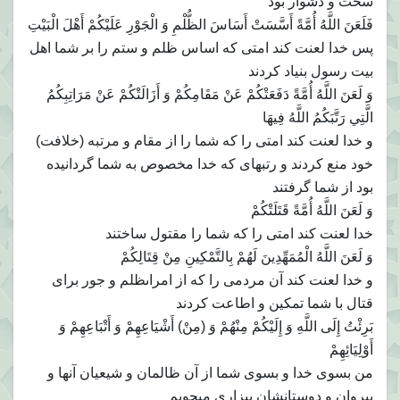
سخت و دشوار بود
فَلَعَنَ اللَّهُ أُمَّةً أَسَّسَتْ أَسَاسَ الظُّلْمِ وَ الْجَوْرِ عَلَيْكُمْ أَهْلَ الْبَيْتِ‏
پس خدا لعنت كند امتى كه اساس ظلم و ستم را بر شما اهل
بيت رسول بنياد كردند
وَ لَعَنَ اللَّهُ أُمَّةً دَفَعَتْكُمْ عَنْ مَقَامِكُمْ وَ أَزَالَتْكُمْ عَنْ مَرَاتِبِكُمُ
الَّتِي رَتَّبَكُمُ اللَّهُ فِيهَا
و خدا لعنت كند امتى را كه شما را از مقام و مرتبه (خلافت)
خود منع كردند و رتبه‏اى كه خدا مخصوص به شما گردانيده
بود از شما گرفتند
وَ لَعَنَ اللَّهُ أُمَّةً قَتَلَتْكُمْ
خدا لعنت كند امتى را كه شما را مقتول ساختند
وَ لَعَنَ اللَّهُ الْمُمَهِّدِينَ لَهُمْ بِالتَّمْكِينِ مِنْ قِتَالِكُمْ‏
و خدا لعنت كند آن مردمى را كه از امراى‏ظلم و جور براى
قتال با شما تمكين و اطاعت كردند
بَرِئْتُ إِلَى اللَّهِ وَ إِلَيْكُمْ مِنْهُمْ وَ (مِنْ) أَشْيَاعِهِمْ وَ أَتْبَاعِهِمْ وَ
أَوْلِيَائِهِمْ‏
من بسوى خدا و بسوى شما از آن ظالمان و شيعيان آنها و
پيروان و دوستانشان بيزارى مى‏جويم