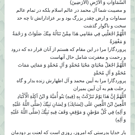
السَّمَاوَاتِ وَ الْأَرْضِ (الْأَرَضِينَ)
و مصيبت شما آل محمد در عالم اسلام بلكه در تمام عالم
سماوات و ارض چقدر بزرگ بود و بر عزادارانش تا چه حد
سخت و ناگوار گذشت
اللَّهُمَّ اجْعَلْنِي فِي مَقَامِي هَذَا مِمَّنْ تَنَالُهُ مِنْكَ صَلَوَاتٌ وَ رَحْمَةٌ
وَ مَغْفِرَةٌ
پروردگارا مرا در اين مقام كه هستم از آنان قرار ده كه درود
و رحمت و مغفرتت شامل حال آنهاست
اللَّهُمَّ اجْعَلْ مَحْيَايَ مَحْيَا مُحَمَّدٍ وَ آلِ مُحَمَّدٍ وَ مَمَاتِي مَمَاتَ
مُحَمَّدٍ وَ آلِ مُحَمَّدٍ
پروردگارا مرا به آيين محمد و آل اطهارش زنده بدار و گاه
رحلت هم به آن آيين بميران
اللَّهُمَّ إِنَّ هَذَا يَوْمٌ تَبَرَّكَتْ بِهِ (فِيهِ) بَنُو أُمَيَّةَ وَ ابْنُ آكِلَةِ الْأَكْبَادِ
اللَّعِينُ ابْنُ اللَّعِينِ عَلَى (لِسَانِكَ) وَ لِسَانِ نَبِيِّكَ (صَلَّى اللَّهُ عَلَيْهِ
وَ آلِهِ) فِي كُلِّ مَوْطِنٍ وَ مَوْقِفٍ وَقَفَ فِيهِ نَبِيُّكَ (صَلَّى اللَّهُ عَلَيْهِ
وَ آلِهِ)
بار خدايا بدرستى كه امروز، روزى است كه لعنت بر دودمان