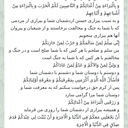
‏وَ بِالْبَرَاءَةِ مِنْ أَعْدَائِكُمْ وَ النَّاصِبِينَ لَكُمُ الْحَرْبَ وَ بِالْبَرَاءَةِ مِنْ
أَشْيَاعِهِمْ وَ أَتْبَاعِهِمْ‏
و به سبب بيزارى جستن ازدشمنان شما و بيزارى از مردمى
كه با شما به جنگ و مخالفت برخاستند و از شيعيان و پيروان
آنها هم بيزارى مى‏جويم
إِنِّي سِلْمٌ لِمَنْ سَالَمَكُمْ وَ حَرْبٌ لِمَنْ حَارَبَكُمْ
من سلم و صلحم با هر كس كه با شما صلح است و در جنگ و
مخالفتم با هر كس كه با شما به جنگ است
وَ وَلِيٌّ لِمَنْ وَالاَكُمْ وَ عَدُوٌّ لِمَنْ عَادَاكُمْ‏
و دوستم با دوستان شما و دشمنم با دشمنان شما
فَأَسْأَلُ اللَّهَ الَّذِي أَكْرَمَنِي بِمَعْرِفَتِكُمْ وَ مَعْرِفَةِ أَوْلِيَائِكُمْ
پس از كرم حق درخواست مى‏كنم كه به معرفت شما و
دوستان شما مرا گرامى سازد
وَ رَزَقَنِي الْبَرَاءَةَ مِنْ أَعْدَائِكُمْ‏
و هميشه بيزارى از دشمنان شما را روزى من فرمايد
أَنْ يَجْعَلَنِي مَعَكُمْ فِي الدُّنْيَا وَ الْآخِرَةِ وَ أَنْ يُثَبِّتَ لِي عِنْدَكُمْ قَدَمَ
صِدْقٍ فِي الدُّنْيَا وَ الْآخِرَةِ