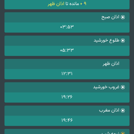
9
:
0
مانده تا
اذان ظهر
اذان صبح
03:53
طلوع خورشید
05:33
اذان ظهر
12:31
غروب خورشید
19:26
اذان مغرب
19:46
نیمه شب