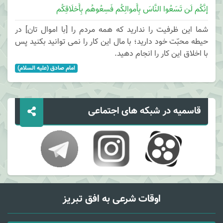
إنَّکُم لَن تَسَعُوا النَّاسَ بِأَموالِکُم فَسِعُوهُم بِأَخلَاقِکُم
شما این ظرفیت را ندارید که همه مردم را [با اموال تان] در
حیطه محبّت خود دارید؛ با مال این کار را نمی توانید بکنید پس
با اخلاق این کار را انجام دهید.
امام صادق (علیه السلام)
قاسمیه در شبکه های اجتماعی
اوقات شرعی به افق تبریز