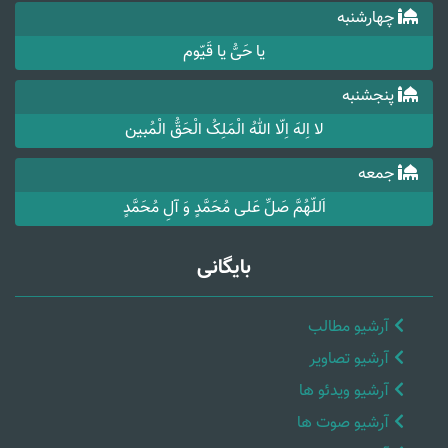
چهارشنبه
یا حَیُّ یا قَیّوم
پنجشنبه
لا اِلهَ اِلّا اللهُ الْمَلِکُ الْحَقُّ الْمُبین
جمعه
اَللّهُمَّ صَلِّ عَلی مُحَمَّدٍ وَ آلِ مُحَمَّدٍ
بایگانی
آرشیو مطالب
آرشیو تصاویر
آرشیو ویدئو ها
آرشیو صوت ها