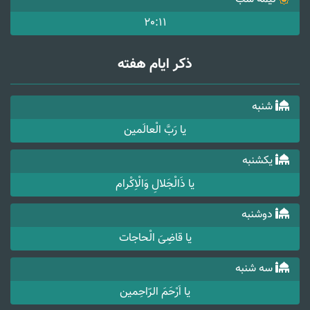
20:11
ذکر ایام هفته
شنبه
یا رَبَّ الْعالَمین
یکشنبه
یا ذَالْجَلالِ وَالْاِکْرام
دوشنبه
یا قاضِیَ الْحاجات
سه شنبه
یا اَرْحَمَ الرّاحِمین