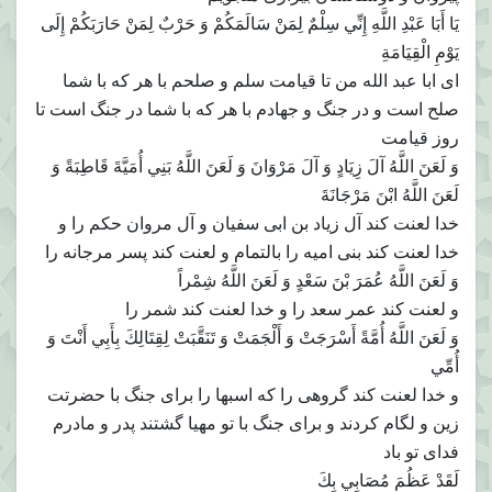
يَا أَبَا عَبْدِ اللَّهِ إِنِّي سِلْمٌ لِمَنْ سَالَمَكُمْ وَ حَرْبٌ لِمَنْ حَارَبَكُمْ إِلَى
يَوْمِ الْقِيَامَةِ
اى ابا عبد الله من تا قيامت سلم و صلحم با هر كه با شما
صلح است و در جنگ و جهادم با هر كه با شما در جنگ است تا
روز قيامت
وَ لَعَنَ اللَّهُ آلَ زِيَادٍ وَ آلَ مَرْوَانَ وَ لَعَنَ اللَّهُ بَنِي أُمَيَّةَ قَاطِبَةً وَ
لَعَنَ اللَّهُ ابْنَ مَرْجَانَةَ
خدا لعنت كند آل زياد بن ابى سفيان و آل مروان حكم را و
خدا لعنت كند بنى اميه را بالتمام و لعنت كند پسر مرجانه را
وَ لَعَنَ اللَّهُ عُمَرَ بْنَ سَعْدٍ وَ لَعَنَ اللَّهُ شِمْراً
و لعنت كند عمر سعد را و خدا لعنت كند شمر را
وَ لَعَنَ اللَّهُ أُمَّةً أَسْرَجَتْ وَ أَلْجَمَتْ وَ تَنَقَّبَتْ لِقِتَالِكَ بِأَبِي أَنْتَ وَ
أُمِّي‏
و خدا لعنت كند گروهى را كه اسبها را براى جنگ با حضرتت
زين و لگام كردند و براى جنگ با تو مهيا گشتند پدر و مادرم
فداى تو باد
لَقَدْ عَظُمَ مُصَابِي بِكَ