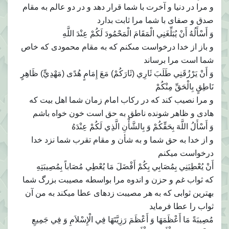
و مرا در دنيا و آخرت با شما قرار دهد و در دو عالم به مقام
صدق و صفاى با شما مرا ثابت بدارد
وَ أَسْأَلُهُ أَنْ يُبَلِّغَنِي الْمَقَامَ الْمَحْمُودَ لَكُمْ عِنْدَ اللَّهِ‏
و باز از خدا درخواست مى‏كنم كه به مقام محمودى كه خاص
شما است مرا برساند
وَ أَنْ يَرْزُقَنِي طَلَبَ ثَارِي (ثَارَكُمْ) مَعَ إِمَامٍ هُدًى (مَهْدِيٍّ) ظَاهِرٍ
نَاطِقٍ بِالْحَقِّ مِنْكُمْ‏
و مرا نصيب كند كه در ركاب امام زمان شما اهل بيت كه
هادى و ظاهر شونده ناطق به حق است خون خواه باشم
وَ أَسْأَلُ اللَّهَ بِحَقِّكُمْ وَ بِالشَّأْنِ الَّذِي لَكُمْ عِنْدَهُ
و از خدا به حق شما و به شأن و مقام تقرب شما نزد خدا
درخواست ميكنم
أَنْ يُعْطِيَنِي بِمُصَابِي بِكُمْ أَفْضَلَ مَا يُعْطِي مُصَاباً بِمُصِيبَتِهِ‏
كه ثواب غم و حزن و اندوه مرا بواسطه مصيبت بزرگ شما
بهترين ثوابى كه به هر مصيبت زده‏اى عطا ميكند به من آن
ثواب را عطا فرمايد
مُصِيبَةً مَا أَعْظَمَهَا وَ أَعْظَمَ رَزِيَّتَهَا فِي الْإِسْلاَمِ وَ فِي جَمِيعِ