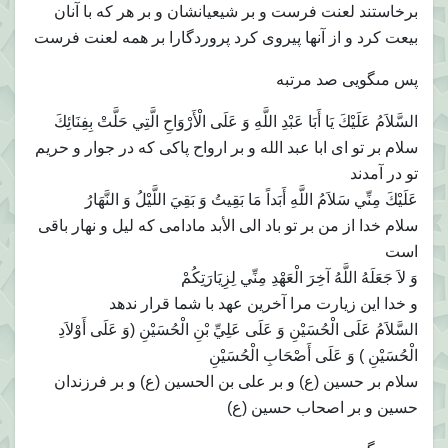
برخاستند لعنت فرست و بر شيعيانشان و بر هر كه با آنان
بيعت كرد و از آنها پيروى كرد پروردگارا بر همه لعنت فرست
پس مى‏گويى صد مرتبه‏
السَّلاَمُ عَلَيْكَ يَا أَبَا عَبْدِ اللَّهِ وَ عَلَى الْأَرْوَاحِ الَّتِي حَلَّتْ بِفِنَائِكَ‏
سلام بر تو اى ابا عبد الله و بر ارواح پاكى كه در جوار و حريم
تو در آمدند
عَلَيْكَ مِنِّي سَلاَمُ اللَّهِ أَبَداً مَا بَقِيتُ وَ بَقِيَ اللَّيْلُ وَ النَّهَارُ
سلام خدا از من بر تو باد الى الأبد مادامى كه ليل و نهار باقى
است
وَ لاَ جَعَلَهُ اللَّهُ آخِرَ الْعَهْدِ مِنِّي لِزِيَارَتِكُمْ
و خدا اين زيارت مرا آخرين عهد با شما قرار ندهد
السَّلاَمُ عَلَى الْحُسَيْنِ وَ عَلَى عَلِيِّ بْنِ الْحُسَيْنِ (وَ عَلَى أَوْلاَدِ
الْحُسَيْنِ ) وَ عَلَى أَصْحَابِ الْحُسَيْنِ‏
سلام بر حسين (ع) و بر على بن الحسين (ع) و بر فرزندان
حسين و بر اصحاب حسين (ع)