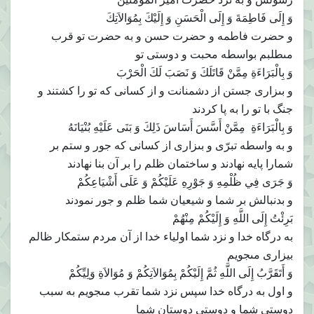
وَ إِلَى فَاطِمَةَ وَ إِلَى الْحَسَنِ وَ إِلَيْكَ بِمُوَالاَتِكَ‏
و حضرت فاطمه و حضرت حسن و به حضرت تو قرب
مى‏طلبم بواسطه محبت و دوستى تو
وَ بِالْبَرَاءَةِ مِمَّنْ قَاتَلَكَ وَ نَصَبَ لَكَ الْحَرْبَ
و بى‏زارى جستن از دشمنانت و از كسانى كه تو را كشتند و
جنگ با تو را به پا كردند
وَ بِالْبَرَاءَةِ مِمَّنْ أَسَّسَ أَسَاسَ ذَلِكَ وَ بَنَى عَلَيْهِ بُنْيَانَهُ‏
و به واسطه تبرّى و بى‏زارى از كسانى كه جور و ستم بر
شمارا پايه نهادند و ساختمان ظلم را بر آن بنا نهادند
وَ جَرَى فِي ظُلْمِهِ وَ جَوْرِهِ عَلَيْكُمْ وَ عَلَى أَشْيَاعِكُمْ
و بدنبالش بر شما و شيعيان شما ظلم و جور نمودند
بَرِئْتُ إِلَى اللَّهِ وَ إِلَيْكُمْ مِنْهُمْ‏
به درگاه خدا و نزد شما اولياء خدا از آن مردم ستمكار ظالم
بيزارى مى‏جويم
وَ أَتَقَرَّبُ إِلَى اللَّهِ ثُمَّ إِلَيْكُمْ بِمُوَالاَتِكُمْ وَ مُوَالاَةِ وَلِيِّكُمْ
و اول به درگاه خدا سپس نزد شما تقرب مى‏جويم به سبب
دوستى شما و دوستى دوستان شما