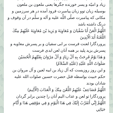
زياد و اميّه و پسر خورنده جگرها يعنى ملعون بن ملعون
بوسيله زبان توو زبان پيامبرت فرود آمده در هر سرزمين و
مكانى كه پيامبرت صلّى اللَّه عليه و آله و سلّم در آن وقوف و
درنگ داشته باشد
اللَّهُمَّ الْعَنْ أَبَا سُفْيَانَ وَ مُعَاوِيَةَ وَ يَزِيدَ بْنَ مُعَاوِيَةَ عَلَيْهِمْ مِنْكَ
اللَّعْنَةُ أَبَدَ الْآبِدِينَ‏
پروردگارا لعنت فرست بر ابى سفيان و بر پسرش معاويه و
پسرش يزيد پليد بر همه آنان لعن ابدى فرست
وَ هَذَا يَوْمٌ فَرِحَتْ بِهِ آلُ زِيَادٍ وَ آلُ مَرْوَانَ بِقَتْلِهِمُ الْحُسَيْنَ
صَلَوَاتُ اللَّهِ عَلَيْهِ (عَلَيْهِ السَّلاَمُ)
و اين روز روزيست كه آل زياد بن ابيه لعين و آل مروان بن
حكم خبيث بواسطه قتل حضرت حسين صلوات الله عليه
شادان بودند
اللَّهُمَّ فَضَاعِفْ عَلَيْهِمُ اللَّعْنَ مِنْكَ وَ الْعَذَابَ (الْأَلِيمَ)
پروردگارا تو لعن و عذاب اليم آنان را چندين برابر گردان
اللَّهُمَّ إِنِّي أَتَقَرَّبُ إِلَيْكَ فِي هَذَا الْيَوْمِ وَ فِي مَوْقِفِي هَذَا وَ أَيَّامِ
حَيَاتِي‏