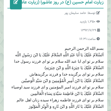
زیارت امام حسین (ع) در روز عاشورا (زیارت عاشورا)
توسط: حامد سلیمان پور
1,350 بازدید
1392/7/29
ساعت:16:31
بسم الله الرحمن الرحیم
اَلسَّلاَمُ عَلَيْكَ يَا أَبَا عَبْدِ اللَّهِ السَّلاَمُ عَلَيْكَ يَا ابْنَ رَسُولِ اللَّه‏
سلام بر تو اى ابا عبد الله سلام بر تو اى فرزند رسول خدا
السَّلاَمُ عَلَيْكَ يَا خِيَرَةَ اللَّهِ وَ ابْنَ خِيَرَتِهِ)
سلام بر تو اى برگزيده خدا و فرزند برگزيده‏اش‏
السَّلاَمُ عَلَيْكَ يَا ابْنَ أَمِيرِ الْمُؤْمِنِينَ وَ ابْنَ سَيِّدِ الْوَصِيِّين‏
سلام بر تو اى فرزند امير المؤمنين و اى فرزند سيد اوصياء
السَّلاَمُ عَلَيْكَ يَا ابْنَ فَاطِمَةَ سَيِّدَةِ نِسَاءِ الْعَالَمِين‏
سلام بر تو اى فرزند فاطمه زهراء سيده زنان اهل عالم‏
السَّلاَمُ عَلَيْكَ يَا ثَارَ اللَّهِ وَ ابْنَ ثَارِهِ وَ الْوِتْرَ الْمَوْتُورَ