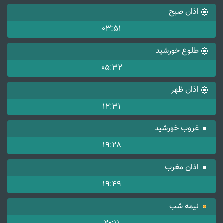
اذان صبح
03:51
طلوع خورشید
05:32
اذان ظهر
12:31
غروب خورشید
19:28
اذان مغرب
19:49
نیمه شب