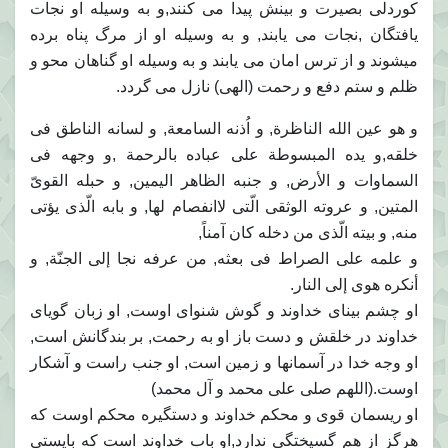
کوردلی بصیرت و بینش پیدا می کنند,و به وسیله او نجات
یافتگان ,نجات می یابند, و به وسیله او از مرگ پناه برده
میشوند و از ترس امان می یابند و به وسیله او گناهان محو و
ظلم و ستم دفع و رحمت (الهی) نازل می گردد.
و هو عین الله الناظرة, و اُذنه السامعة, و لسانه الناطق فی
خلقه,و یده المبسوطة علی عباده بالرحمة ,و وجهه فی
السماوات و الأرض, و جنبه الظاهر الیمین, و حبله القویّ
المتین, و عروته الوثقی الّتی لاانفصام لها, و بابه الّذی یؤتی
منه, و بیته الّذی من دخله کان آمناً,
و علمه علی الصراط فی بعثه, من عرفه نجا إلی الجنّة, و
أنکره هوی إلی النار.
او چشم بینای خداوند و گوش شنوای اوست, او زبان گویای
خداوند در خلقش و دست باز او به رحمت, بر بندگانش است,
او وجه خدا در آسمانها و زمین است, او جنب راست و آشکار
اوست.(اللهم صلی علی محمد و آل محمد)
او ریسمان قوی و محکم خداوند و دستگیره محکم اوست که
هرگز از هم گسیختگی ندارد,او باب خداوند است که بایستی