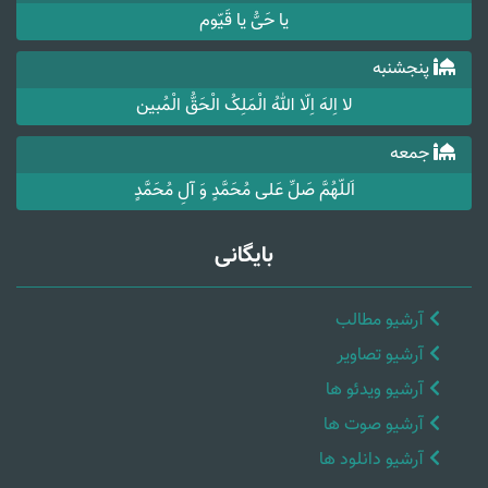
یا حَیُّ یا قَیّوم
پنجشنبه
لا اِلهَ اِلّا اللهُ الْمَلِکُ الْحَقُّ الْمُبین
جمعه
اَللّهُمَّ صَلِّ عَلی مُحَمَّدٍ وَ آلِ مُحَمَّدٍ
بایگانی
آرشیو مطالب
آرشیو تصاویر
آرشیو ویدئو ها
آرشیو صوت ها
آرشیو دانلود ها