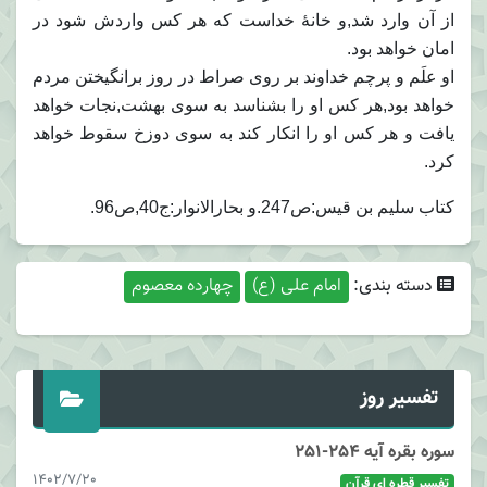
از آن وارد شد,و خانۀ خداست که هر کس واردش شود در
امان خواهد بود.
او علَم و پرچم خداوند بر روی صراط در روز برانگیختن مردم
خواهد بود,هر کس او را بشناسد به سوی بهشت,نجات خواهد
یافت و هر کس او را انکار کند به سوی دوزخ سقوط خواهد
کرد.
کتاب سلیم بن قیس:ص247.و بحارالانوار:ج40,ص96.
دسته بندی:
امام علی (ع)
چهارده معصوم
تفسیر روز
سوره بقره آیه 254-251
1402/7/20
تفسیر قطره ای قرآن