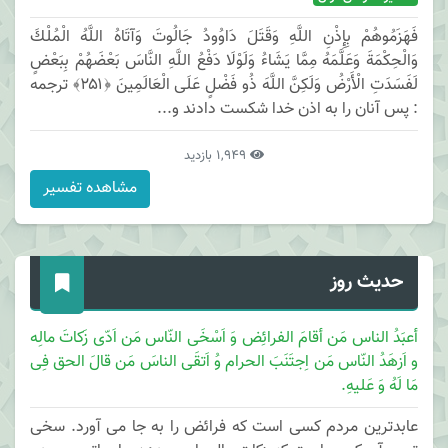
فَهَزَمُوهُمْ بِإِذْنِ اللَّهِ وَقَتَلَ دَاوُودُ جَالُوتَ وَآتَاهُ اللَّهُ الْمُلْكَ
وَالْحِكْمَةَ وَعَلَّمَهُ مِمَّا يَشَاءُ وَلَوْلَا دَفْعُ اللَّهِ النَّاسَ بَعْضَهُمْ بِبَعْضٍ
لَفَسَدَتِ الْأَرْضُ وَلَكِنَّ اللَّهَ ذُو فَضْلٍ عَلَى الْعَالَمِينَ ﴿۲۵۱﴾ ترجمه
: پس آنان را به اذن خدا شكست دادند و...
1,949 بازدید
مشاهده تفسیر
حدیث روز
أعبَدُ الناس مَن أقامَ الفرائِض وَ اَسْخَی النّاس مَن اَدّی زَکاتَ مالِه
و اَزهَدُ النّاس مَن اِجتَنَبَ الحرام وُ اَتقَی الناسَ مَن قالَ الحق فِی
مَا لَهُ وَ عَلیهِ.
عابدترین مردم کسی است که فرائض را به جا می آورد. سخی