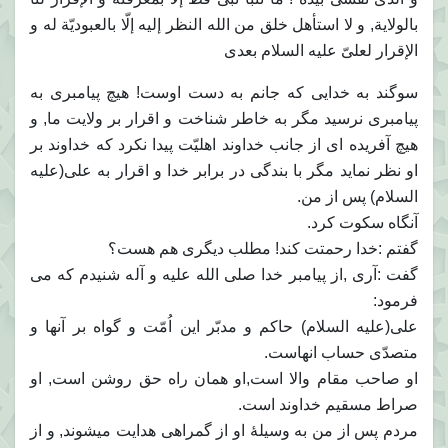
بالولایة, و لا استأهل خلق من الله النظر إلیه إلّا بالعبودیّة له و
الإقرار لعلیّ علیه السلام بعدی
سوگند به خدایی که جانم به دست اوست! هیچ پیامبری به
پیامبری نرسید مگر به خاطر شناخت و اقرار بر ولایت ما, و
هیچ آفریده ای از جانب خداوند اهلیّت پیدا نکرد که خداوند بر
او نظر نماید مگر با بندگی در برابر خدا و اقرار به علی(علیه
السلام) پس از من.
آنگاه سکوت کرد.
گفتم :خدا رحمتت کند! مطلب دیگری هم هست؟
گفت :آری ,از پیامبر خدا صلی الله علیه و آله شنیدم که می
فرمود:
علی(علیه السلام) حاکم و مدبّر این اُمّت و گواه بر آنها و
متصدّی حساب انهاست.
او صاحب مقام والا است,او همان راه حق روشن است, او
صراط مسقیم خداوند است.
مردم پس از من به وسیلۀ او از گمراهی هدایت میشوند, و از