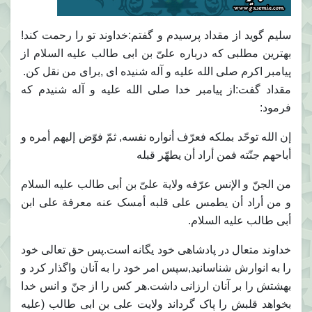
س
لیم گوید از مقداد پرسیدم و گفتم:خداوند تو را رحمت کند!
بهترین مطلبی که درباره علیّ بن ابی طالب علیه السلام از
پیامبر اکرم صلی الله علیه و آله شنیده ای ,برای من نقل کن.
مقداد گفت:از پیامبر خدا صلی الله علیه و آله شنیدم که
فرمود:
إن الله توحّد بملکه فعرّف أنواره نفسه, ثمّ فوّض إلیهم أمره و
أباحهم جنّته فمن أراد أن یطهّر قبله
من الجنّ و الإنس عرّفه ولایة علیّ بن أبی طالب علیه السلام
و من أراد أن یطمس علی قلبه أمسک عنه معرفة علی ابن
أبی طالب علیه السلام.
خداوند متعال در پادشاهی خود یگانه است.پس حق تعالی خود
را به انوارش شناسانید,سپس امر خود را به آنان واگذار کرد و
بهشتش را بر آنان ارزانی داشت.هر کس را از جنّ و انس خدا
بخواهد قلبش را پاک گرداند ولایت علی بن ابی طالب (علیه