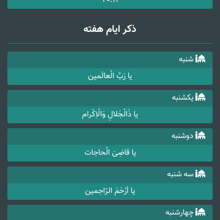
20:11
ذکر ایام هفته
شنبه
یا رَبَّ الْعالَمین
یکشنبه
یا ذَالْجَلالِ وَالْاِکْرام
دوشنبه
یا قاضِیَ الْحاجات
سه شنبه
یا اَرْحَمَ الرّاحِمین
چهارشنبه