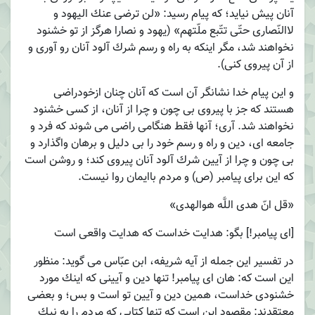
آنان پیش نیاید؛ كه پیام رسید: «لن ترضى عنك الیهود و
لاالنّصارى حتّى تتّبع ملّتهم» (یهود و نصارا هرگز از تو خشنود
نخواهند شد، مگر اینكه به راه و رسم شرك آلود آنان رو آورى و
از آن پیروى كنى).
و این پیام خدا نشانگر آن است كه آنان چنان ازخودراضى
هستند كه جز با پیروى بى چون و چرا از آنان، از كسى خشنود
نخواهند شد. آرى؛ آنها فقط هنگامى راضى مى شوند كه فرد و
جامعه اى، دین و راه و رسم خود را بى دلیل و برهان واگذارد و
بى چون و چرا از آیین شرك آلود آنان پیروى كند؛ و روشن است
كه اين براى پیامبر (ص) و مردم باايمان روا نيست.
«قل انّ هدى اللَّه هوالهدى»
[اى پیامبر!] بگو: هدایت خداست كه هدایت واقعى است
در تفسیر اين جمله از آيه شريفه، ابن عبّاس مى گوید: منظور
این است كه: هان اى پیامبر! تنها دین و آیینى كه اینك مورد
خشنودى خداست، همین دین و آیین تو است و بس؛ و بعضى
معتقدند: مقصود این است كه تنها كتابى كه مردم را به نیك