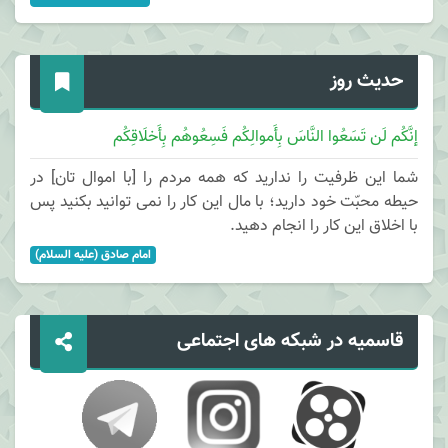
حدیث روز
إنَّکُم لَن تَسَعُوا النَّاسَ بِأَموالِکُم فَسِعُوهُم بِأَخلَاقِکُم
شما این ظرفیت را ندارید که همه مردم را [با اموال تان] در
حیطه محبّت خود دارید؛ با مال این کار را نمی توانید بکنید پس
با اخلاق این کار را انجام دهید.
امام صادق (علیه السلام)
قاسمیه در شبکه های اجتماعی