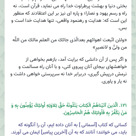
بختى دنیا و بهشت پرطراوت خدا راه مى نماید، قرآن است، نه
راه و رسم یهود و نصارا؛ و پاره اى نيز بر اين اعتقادند كه منظور
این است كه: هدایت و رهنمود واقعى، تنها هدایت خدا است و
بس.
«ولئن اتّبعت اهوائهم بعدالّذى جائك من العلم مالك من اللَّه
من ولىٍّ و لانصیرٍ»
و اگر پس از آن دانشى كه برایت آمد، بازهم بخواهى از
خواهشهاى بیجاى آنان پیروى كنى، و با آنان راه مسالمت و
نرمش درپیش گیرى، دربرابر خدا نه سرپرستى خواهى داشت و
نه یار و یاورى.
121. اَلَّذینَ آتَیْناهُمُ الْكِتابَ یَتْلُونَهُ حَقَّ تِلاوَتِهِ اُولئِكَ یُؤْمِنُونَ بِهِ وَ
مَنْ یَكْفُرْ بِهِ فَاُولئِكَ هُمُ الْخاسِرُونَ.
كسانى كه كتاب [آسمانى ] به آنان داده ایم، آن را آنگونه كه
باید، مى خوانند؛ آنانند كه به آن [آخرین پیامبر] ایمان مى آورند.