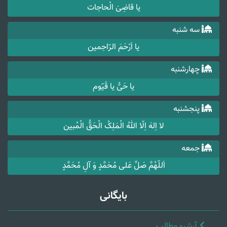
یا قاضِیَ الْحاجات
سه شنبه
یا اَرْحَمَ الرّاحِمین
چهارشنبه
یا حَیُّ یا قَیّوم
پنجشنبه
لا اِلهَ اِلّا اللهُ الْمَلِکُ الْحَقُّ الْمُبین
جمعه
اَللّهُمَّ صَلِّ عَلی مُحَمَّدٍ وَ آلِ مُحَمَّدٍ
بایگانی
آرشیو مطالب