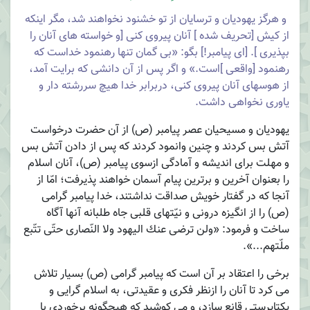
و هرگز یهودیان و ترسایان از تو خشنود نخواهند شد، مگر اینكه
از كیش [تحریف شده ] آنان پیروى كنى [و خواسته هاى آنان را
بپذیرى ]. [اى پیامبر!] بگو: «بى گمان تنها رهنمود خداست كه
رهنمود [واقعى ]است.» و اگر پس از آن دانشى كه برایت آمد،
از هوسهاى آنان پیروى كنى، دربرابر خدا هیچ سررشته دار و
یاورى نخواهى داشت.
یهودیان و مسیحیان عصر پیامبر (ص) از آن حضرت درخواست
آتش بس كردند و چنین وانمود كردند كه پس از دادن آتش بس
و مهلت براى اندیشه و آمادگى ازسوى پیامبر (ص)، آنان اسلام
را بعنوان آخرین و برترین پیام آسمان خواهند پذیرفت؛ امّا از
آنجا كه در گفتار خویش صداقت نداشتند، خدا پیامبر گرامى
(ص) را از انگیزه درونى و نیّتهاى قلبى جاه طلبانه آنها آگاه
ساخت و فرمود: «ولن ترضى عنك الیهود ولا النّصارى حتّى تتّبع
ملّتهم...».
برخى را اعتقاد بر آن است كه پیامبر گرامى (ص) بسیار تلاش
مى كرد تا آنان را ازنظر فكرى و عقیدتى، به اسلام گرایى و
یكتاپرستى قانع سازد، و مى كوشید كه هیچگونه برخوردى با