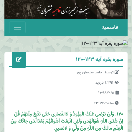
قاسمیه
سوره بقره آیه 123-120
توسط: حامد سلیمان پور
1,391 بازدید
1398/2/5
ساعت:23:19
120. وَلَنْ تَرْضى عَنْكَ الْیَهُودُ وَ لَاالنَّصارى حَتّى تَتَّبِعَ مِلَّتَهُمْ قُلْ
اِنَّ هُدَى اللَّهِ هُوَالْهُدى وَلَئِنِ اتَّبَعْتَ اَهْوائَهُمْ بَعْدَالَّذى جائَكَ مِنَ
الْعِلْمِ مالَكَ مِنَ اللَّهِ مِنْ وَلِّىٍ وَ لانَصیرٍ.