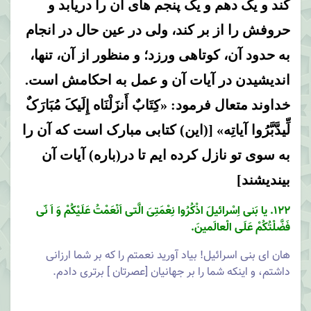
کند و یک دهم و یک پنجم های آن را دریابد و
حروفش را از بر کند، ولی در عین حال در انجام
به حدود آن، کوتاهی ورزد؛ و منظور از آن، تنها،
اندیشیدن در آیات آن و عمل به احکامش است.
خداوند متعال فرمود: «کِتَابٌ أَنزَلْنَاه إِلَیکَ مُبَارَکٌ
لِّیدَّبَّرُوا آیاتِه» [(این) کتابی مبارک است که آن را
به سوی تو نازل کرده ایم تا در(باره) آیات آن
بیندیشند]
122. یا بَنى اِسْرائیلَ اذْكُرُوا نِعْمَتِىَ الَّتى اَنْعَمْتُ عَلَیْكُمْ وَ اَ نّى
فَضَّلْتُكُمْ عَلَى الْعالَمینَ.
هان اى بنى اسرائیل! بیاد آورید نعمتم را كه بر شما ارزانى
داشتم، و اینكه شما را بر جهانیان [عصرتان ] برترى دادم.