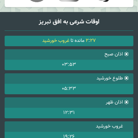
اوقات شرعی به افق تبریز
27
:
2
مانده تا
غروب خورشید
اذان صبح
03:53
طلوع خورشید
05:33
اذان ظهر
12:31
غروب خورشید
19:26