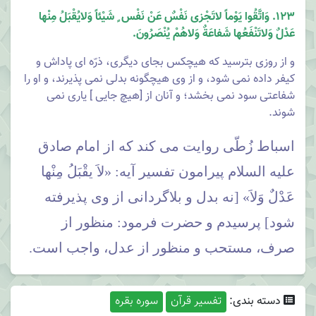
123. وَاتَّقُوا يَوْماً لاتَجْزى نَفْسٌ عَنْ نَفْس ٍ شَيْئاً وَلايُقْبَلُ مِنْها
عَدْلٌ وَلاتَنْفَعُها شَفاعَةٌ وَلاهُمْ يُنْصَرُونَ.
و از روزى بترسید كه هیچكس بجاى دیگرى، ذرّه اى پاداش و
كیفر داده نمى شود، و از وى هیچگونه بدلى نمى پذیرند، و او را
شفاعتى سود نمى بخشد؛ و آنان از [هیچ جایى ] یارى نمى
شوند.
اسباط زُطّی روایت می کند که از امام صادق
علیه السلام پیرامون تفسیر آیه: «لاَ یقْبَلُ مِنْها
عَدْلٌ وَلاَ» [نه بدل و بلاگردانی از وی پذیرفته
شود] پرسیدم و حضرت فرمود: منظور از
صرف، مستحب و منظور از عدل، واجب است.
دسته بندی:
تفسیر قرآن
سوره بقره