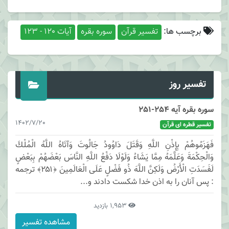
برچسب ها:
تفسیر قرآن
سوره بقره
آیات 120 - 123
تفسیر روز
سوره بقره آیه 254-251
1402/7/20
تفسیر قطره ای قرآن
فَهَزَمُوهُمْ بِإِذْنِ اللَّهِ وَقَتَلَ دَاوُودُ جَالُوتَ وَآتَاهُ اللَّهُ الْمُلْكَ
وَالْحِكْمَةَ وَعَلَّمَهُ مِمَّا يَشَاءُ وَلَوْلَا دَفْعُ اللَّهِ النَّاسَ بَعْضَهُمْ بِبَعْضٍ
لَفَسَدَتِ الْأَرْضُ وَلَكِنَّ اللَّهَ ذُو فَضْلٍ عَلَى الْعَالَمِينَ ﴿۲۵۱﴾ ترجمه
: پس آنان را به اذن خدا شكست دادند و...
1,953 بازدید
مشاهده تفسیر