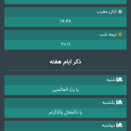
اذان مغرب
19:46
نیمه شب
20:11
ذکر ایام هفته
شنبه
یا رَبَّ الْعالَمین
یکشنبه
یا ذَالْجَلالِ وَالْاِکْرام
دوشنبه