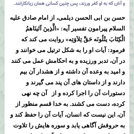
و آنان كه به او كفر ورزند، پس چنین كسانى همان زیانكارانند.
حسن بن ابی الحسن دیلمی، از امام صادق علیه
السلام پیرامون تفسیر آیه: «الَّذِینَ آتَینَاهمُ
الْکِتَابَ یتْلُونَه حَقَّ تِلاَوَتِه» روایت می کند که
فرمود: آیات او را به شکل ترتیل می خوانند و
در آن، تدبر ورزیده و به احکامش عمل می کنند
و امید به وعده آن داشته و از هشدار آن بیم
دارند و از داستان های آن پند می گیرند و
دستورات آن را اجرا کرده و از آن چه نهی
کرده، دست می کشند. به خدا قسم منظور از
آن، این نیست که انسان، آیات آن را حفظ کند و
به حروفش آگاهی یابد و سوره هایش را تلاوت