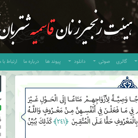
گالری
صوتی
دانلود
پیوند ها
درباره ما
ارتباط با م
س
ف
ا
ا