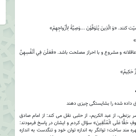
انه و مشروع و با احراز مصلحت باشد. «فَعَلْنَ فِي أَنْفُسِهِنَّ
ق داده شده را بشايستگى چيزى دهند
بزنطی، از عبد الکریم، از حلبی نقل می کند: از امام صادق
َعْرُوفِ حَقًّا عَلَی الْمُتَّقِینَ» سؤال کردم و ایشان در پاسخ فرمودند:
ره مند ساخت؛ توانگر به اندازه توان خود و تنگدست به اندازه