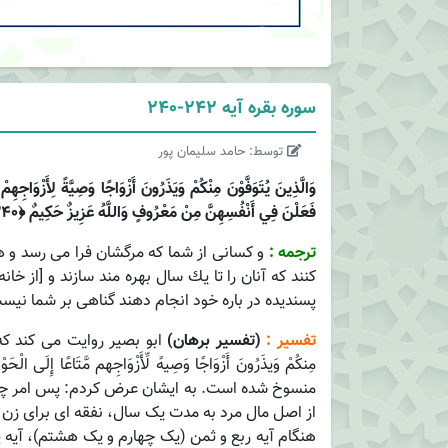
سوره بقره آیه 242-240
توسط: حامد سلیمان پور
وَالَّذِينَ يُتَوَفَّوْنَ مِنْكُمْ وَيَذَرُونَ أَزْوَاجًا وَصِيَّةً لِأَزْوَاجِ
فَعَلْنَ فِي أَنْفُسِهِنَّ مِنْ مَعْرُوفٍ وَاللَّهُ عَزِيزٌ حَكِيمٌ ﴿۲۴۰﴾
ترجمه :
و كسانى از شما كه مرگشان فرا مى ‏رسد و 
كنند كه آنان را تا يك سال بهره‏ مند سازند و [از خا
پسنديده در باره خود انجام دهند گناهى بر شما نيست و
تفسیر :
(تفسیر برهان)
ابو بصیر روایت می کند که از
مِنکُمْ وَیذَرُونَ أَزْوَاجًا وَصِیهً لِّأَزْوَاجِهم مَّتَاعًا 
منسوخ شده است. به ایشان عرض کردم: پس امر چگون
از اصل مال مرد به مدت یک سال، نفقه ای برای زن 
هنگام آیه ربع و ثمن (یک چهارم و یک هشتم)، آیه پ