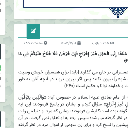
ا
1,025 بازدید
1402/7/11
ساعت:08:00
هِمْ مَتَاعًا إِلَى الْحَوْلِ غَيْرَ إِخْرَاجٍ فَإِنْ خَرَجْنَ فَلَا جُنَاحَ عَلَيْكُمْ فِي مَا
إِ
همسرانى بر جاى مى‏ گذارند [بايد] براى همسران خويش وصيت
نه شوهر] بيرون نكنند پس اگر بيرون بروند در آنچه آنان به طور
ا
 خداوند توانا و حكيم است (۲۴۰)
م
 امام صادق علیه السلام در خصوص آیه: «وَالَّذِینَ یتَوَفَّوْنَ
إِلَی الْحَوْلِ غَیرَ إِخْرَاجٍ» سؤال کردم و ایشان در پاسخ فرمودند: این آیه
ه بوده است؟ ایشان فرمودند: زمانی که مرد از دنیا می رفت
در نظر گرفته می شد؛ سپس ارث به او تعلق نمی گرفت. در آن
یشین را نسخ کرد و برای زن سهمی از اموال مرد در نظر گرفته