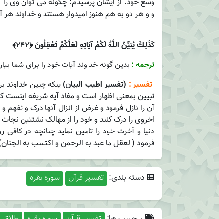
وسع خود. از ایشان پرسیدم: چگونه می توان وی را 
و و هر دو به هم هنوز امیدوار هستند و خداوند هر آ
كَذَلِكَ يُبَيِّنُ اللَّهُ لَكُمْ آيَاتِهِ لَعَلَّكُمْ تَعْقِلُونَ ﴿۲۴۲﴾
ترجمه :
بدين گونه خداوند آيات خود را براى شما بيان
تفسیر :
(تفسیر اطیب البیان)
ینکه‌ چنین‌ خداوند ‌برای
تبیین‌ بمعنی‌ اظهار ‌است‌ و مفاد ‌آیه‌ شریفه‌ اینست‌ ‌که
‌آن‌ ‌را‌ نازل‌ فرمود و غرض‌ ‌از‌ انزال‌ ‌آنها‌ درک‌ و تفهم
اخروی‌ ‌را‌ درک‌ کنند و ‌خود‌ ‌را‌ ‌از‌ مهالک‌ نشئتین‌ ن
دنیا و آخرت‌ ‌خود‌ ‌را‌ تامین‌ نماید چنانچه‌ ‌در‌ کافی‌ رو
فرمود (العقل‌ ‌ما ‌عبد‌ ‌به‌ الرحمن‌ و اکتسب‌ ‌به‌ الجنان‌)
دسته بندی:
تفسیر قرآن
سوره بقره
برچسب ها:
تفسیر قرآن
سوره بقره
طلاق