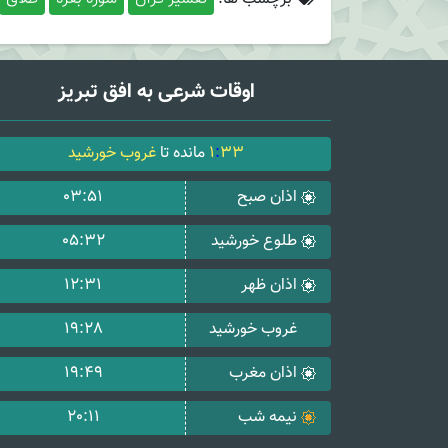
اوقات شرعی به افق تبریز
33
:
1
مانده تا
غروب خورشید
اذان صبح
03:51
طلوع خورشید
05:32
اذان ظهر
12:31
غروب خورشید
19:28
اذان مغرب
19:49
نیمه شب
20:11