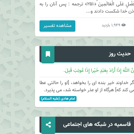
فَضْلٍ عَلَى الْعَالَمِينَ ﴿۲۵۱﴾ ترجمه : پس آنان را به
ذن خدا شكست دادند و...
مشاهده تفسیر
1,949 بازدید
حدیث روز
نَّ اللَّهَ إِذَا أَرَادَ بِعَبْدٍ خَیْرا إِذَا عُوتِبَ قَبِلَ.
گر خداوند خیر بنده ای را بخواهد، [او را حالتی عطا
ی کند که] هرگاه از او عذر خواسته شد، می پذیرد.
امام هادی (علیه السلام)
قاسمیه در شبکه های اجتماعی