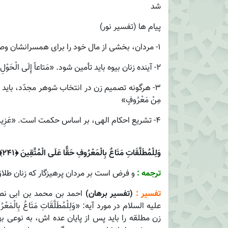
شد
پیام ها (تفسیر نور)
1- مردان، بخشى از مال خود را براى همسرانشان وصيّت كنند. «وَ الَّذِينَ يُتَوَفَّوْنَ ...وَصِيَّةً لِأَزْواجِهِمْ»
2- آينده زنان بيوه بايد تأمين شود. «مَتاعاً إِلَى الْحَوْلِ»
3- هرگونه تصميم زن در انتخاب شوهر مجدّد، بايد عاقل
مِنْ مَعْرُوفٍ»
4- تشريع احكام الهى، بر اساس حكمت است. «عَزِيزٌ حَكِيمٌ»
وَلِلْمُطَلَّقَاتِ مَتَاعٌ بِالْمَعْرُوفِ حَقًّا عَلَى الْمُتَّقِينَ ﴿۲۴۱﴾
ترجمه :
و فرض است بر مردان پرهيزگار كه زنان طلا
تفسیر :
(تفسیر برهان)
احمد بن محمد بن ابی نصر 
علیه السلام در مورد آیه: «وَلِلْمُطَلَّقَاتِ مَتَاعٌ بِالْم
زن مطلقه را باید پس از پایان عده اش، به نوعی به