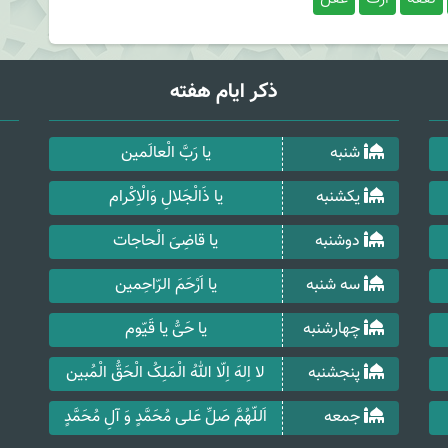
ذکر ایام هفته
شنبه
یا رَبَّ الْعالَمین
یکشنبه
یا ذَالْجَلالِ وَالْاِکْرام
دوشنبه
یا قاضِیَ الْحاجات
سه شنبه
یا اَرْحَمَ الرّاحِمین
چهارشنبه
یا حَیُّ یا قَیّوم
پنجشنبه
لا اِلهَ اِلّا اللهُ الْمَلِکُ الْحَقُّ الْمُبین
جمعه
اَللّهُمَّ صَلِّ عَلی مُحَمَّدٍ وَ آلِ مُحَمَّدٍ