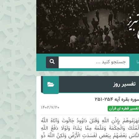
ا
تفسیر روز
وره بقره آیه 254-251
1402/7/20
تفسیر قطره ای قرآن
َهَزَمُوهُمْ بِإِذْنِ اللَّهِ وَقَتَلَ دَاوُودُ جَالُوتَ وَآتَاهُ اللَّهُ
لْمُلْكَ وَالْحِكْمَةَ وَعَلَّمَهُ مِمَّا يَشَاءُ وَلَوْلَا دَفْعُ اللَّهِ
لنَّاسَ بَعْضَهُمْ بِبَعْضٍ لَفَسَدَتِ الْأَرْضُ وَلَكِنَّ اللَّهَ ذُو