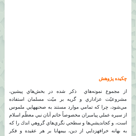
چكيده پژوهش
از مجموع نمونه‌هاي‏ ذكر شده در بخش‌هاي پيشين،
مشروعيّت عزاداري و گريه بر ميّت مسلمان استفاده
مي‌‏شود، چرا كه تمامي موارد مستند به صحنه‏هايي ملموس
از سيره عملي پيامبران مخصوصاً خاتم آنان نبي معظّم اسلام
است، و كج‏انديشي‌ها و سطحي‏ نگري‌هاي گروهي اندك را كه
به بهانه خرافه‏زدايي از دين، بي‏مهابا بر هر عقيده و فكر