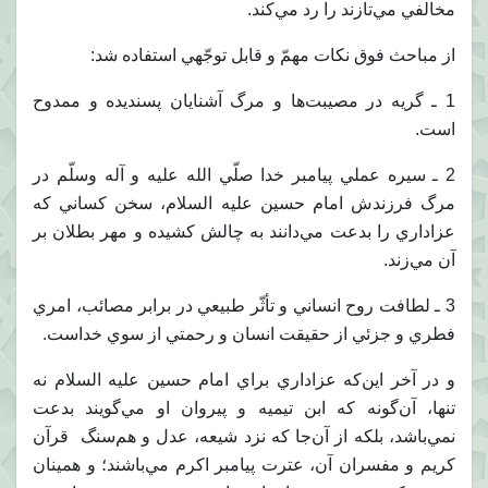
مخالفي مي‌‏تازند را رد مي‌‏كند.
از مباحث فوق نكات مهمّ و قابل توجّهي استفاده ‌‏شد:
1 ـ گريه در مصيبت‌ها و مرگ آشنايان پسنديده و ممدوح
است.
2 ـ سيره عملي پيامبر خدا صلّي الله عليه و آله وسلّم در
مرگ فرزندش امام حسين عليه السلام، سخن كساني كه
عزاداري را بدعت مي‌‏دانند به چالش كشيده و مهر بطلان بر
آن مي‌زند.
3 ـ لطافت روح انساني و تأثّر طبيعي در برابر مصائب، امري
فطري و جزئي از حقيقت انسان و رحمتي از سوي خداست.
و در آخر اين‌كه عزاداري براي امام حسين عليه السلام نه
تنها، آن‌گونه كه ابن تيميه و پيروان او مي‌گويند بدعت
نمي‌باشد، بلكه از آن‌جا كه نزد شيعه، عدل و هم‌سنگ قرآن
كريم و مفسران آن، عترت پيامبر اكرم مي‌باشند؛ و همينان