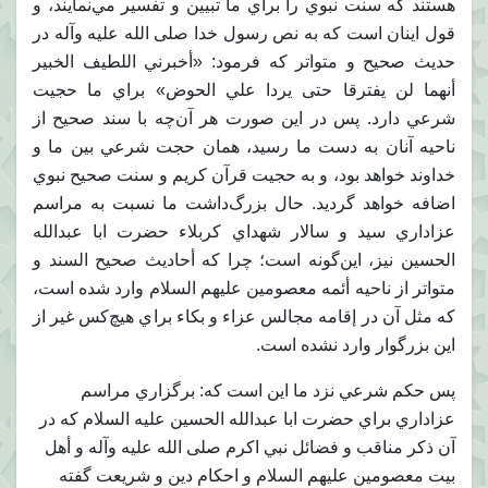
هستند كه سنت نبوي را براي ما تبيين و تفسير مي‌نمايند، و
قول اينان است كه به نص رسول خدا صلى الله عليه وآله در
حديث صحيح و متواتر كه فرمود: «أخبرني اللطيف الخبير
أنهما لن يفترقا حتى يردا علي الحوض» براي ما حجيت
شرعي دارد. پس در اين صورت هر‌ آن‌چه با سند صحيح از
ناحيه آنان به دست ما رسيد، همان حجت شرعي بين ما و
خداوند خواهد بود، و به حجيت قرآن كريم و سنت صحيح نبوي
اضافه خواهد گرديد. حال بزرگ‌داشت ما نسبت به مراسم
عزاداري سيد و سالار شهداي كربلاء حضرت ابا عبدالله
الحسين نيز، اين‌گونه است؛ چرا كه أحاديث صحيح السند و
متواتر از ناحيه أئمه معصومين عليهم السلام وارد شده است،
كه مثل آن در إقامه مجالس عزاء و بكاء براي هيچ‌كس غير از
اين بزرگوار وارد نشده است.
پس حكم شرعي نزد ما اين است كه: برگزاري مراسم
عزاداري براي حضرت ابا عبدالله الحسين عليه السلام‌ كه در
آن ذكر مناقب و فضائل نبي اكرم صلى الله عليه وآله و أهل
بيت معصومين عليهم السلام و احكام دين و شريعت گفته