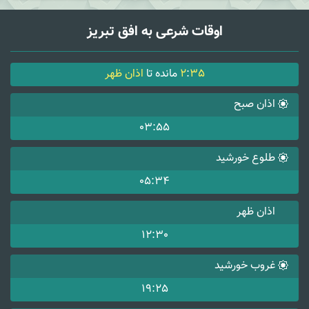
اوقات شرعی به افق تبریز
35
:
2
مانده تا
اذان ظهر
اذان صبح
03:55
طلوع خورشید
05:34
اذان ظهر
12:30
غروب خورشید
19:25