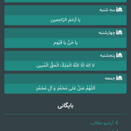
سه شنبه
یا اَرْحَمَ الرّاحِمین
چهارشنبه
یا حَیُّ یا قَیّوم
پنجشنبه
لا اِلهَ اِلّا اللهُ الْمَلِکُ الْحَقُّ الْمُبین
جمعه
اَللّهُمَّ صَلِّ عَلی مُحَمَّدٍ وَ آلِ مُحَمَّدٍ
بایگانی
آرشیو مطالب