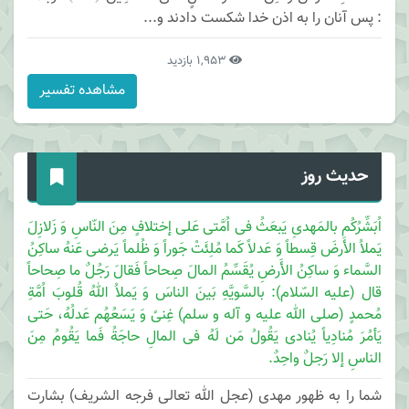
: پس آنان را به اذن خدا شكست دادند و...
1,953 بازدید
مشاهده تفسیر
حدیث روز
اُبَشِّرُکُم بالمَهدیِ یَبعَثُ فی اُمَّتی عَلی إختلافٍ مِنَ النّاسِ وَ زَلازِلَ
یَملاُ الأَرضَ قِسطاً وَ عَدلاً کَما مُلِئَتْ جَوراً وَ ظُلماً یَرضی عَنهُ ساکِنُ
السَّماء وَ ساکِنُ الأَرضِ یُقَسِّمُ المالَ صِحاحاً فَقالَ رَجُلٌ ما صِحاحاً
قال (علیه السّلام): بالسَّویَّهِ بَینَ الناسَ وَ یَملاُ اللهُ قُلوبَ اُمَّةِ
مُحمدٍ (صلی الله علیه و آله و سلم) غِنیً وَ یَسَعُهُم عَدلُهُ، حَتی
یَأمُرَ مُنادِیاً یُنادی یَقُولُ مَن لَهُ فی المالِ حاجَةُ فَما یَقُومُ مِنَ
الناسِ إلا رَجلٌ واحِدٌ.
شما را به ظهور مهدی (عجل الله تعالی فرجه الشریف) بشارت