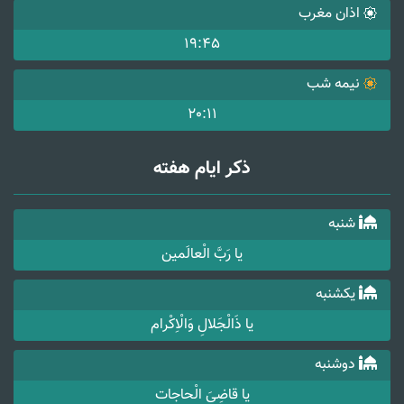
اذان مغرب
19:45
نیمه شب
20:11
ذکر ایام هفته
شنبه
یا رَبَّ الْعالَمین
یکشنبه
یا ذَالْجَلالِ وَالْاِکْرام
دوشنبه
یا قاضِیَ الْحاجات