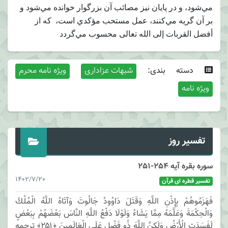
مي‌شود، و در پايان نيز مصائب آن بزرگوار خوانده مي‌شود و
بر آن گريه مي‌كنند، عمل مستحب مؤكدي است، كه از
أفضل القربات إلى الله تعالى محسوب مي‌گردد
دسته بندی:
شبهات عزاداری
ویژه نامه محرم
ویژه نامه
تفسیر روز
سوره بقره آیه 254-251
1402/7/20
تفسیر قطره ای قرآن
فَهَزَمُوهُمْ بِإِذْنِ اللَّهِ وَقَتَلَ دَاوُودُ جَالُوتَ وَآتَاهُ اللَّهُ الْمُلْكَ
وَالْحِكْمَةَ وَعَلَّمَهُ مِمَّا يَشَاءُ وَلَوْلَا دَفْعُ اللَّهِ النَّاسَ بَعْضَهُمْ بِبَعْضٍ
لَفَسَدَتِ الْأَرْضُ وَلَكِنَّ اللَّهَ ذُو فَضْلٍ عَلَى الْعَالَمِينَ ﴿۲۵۱﴾ ترجمه