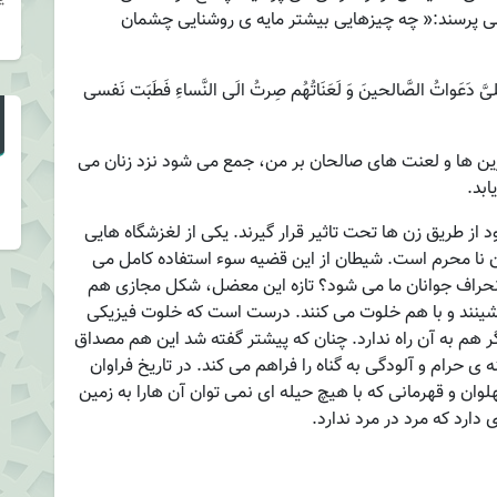
ی پرسند:« چه چیزهایی بیشتر مایه ی روشنایی چشمان
یَّ دَعَواتُ الصَّالحینَ وَ لَعَنَاتُهُم صِرتُ الَی النَّساءِ فَطَبَت نَفسی
ین ها و لعنت های صالحان بر من، جمع می شود نزد زنان می
ابد.
ز طریق زن ها تحت تاثیر قرار گیرند. یکی از لغزشگاه هایی
و زن نا محرم است. شیطان از این قضیه سوء استفاده کامل می
 انحراف جوانان ما می شود؟ تازه این معضل، شکل مجازی هم
 نشینند و با هم خلوت می کنند. درست است که خلوت فیزیکی
م به آن راه ندارد. چنان که پیشتر گفته شد این هم مصداق
 حرام و آلودگی به گناه را فراهم می کند. در تاریخ فراوان
لوان و قهرمانی که با هیچ حیله ای نمی توان آن هارا به زمین
 دارد که مرد در مرد ندارد.