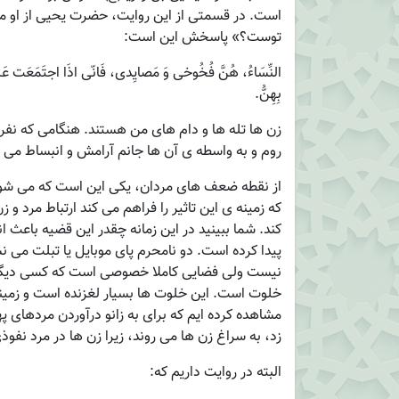
است. در قسمتی از این روایت، حضرت یحیی از او م
توست؟» پاسخش این است:
النِّسَاءُ، هُنَّ فُخُوخی وَ مَصایِدی، فَانّی اذَا اجتَمَعَت عَل
بِهِنُّ.
زن ها تله ها و دام های من هستند. هنگامی که نفر
روم و به واسطه ی آن ها جانم آرامش و انبساط می ی
از نقطه ضعف های مردان، یکی این است که می شود ا
که زمینه ی این تاثیر را فراهم می کند ارتباط مرد 
کند. شما ببینید در این زمانه چقدر این قضیه باعث
پیدا کرده است. دو نامحرم پای موبایل یا تبلت می
نیست ولی فضایی کاملا خصوصی است که کسی دیگر ه
خلوت است. این خلوت ها بسیار لغزنده است و زمینه ی
مشاهده کرده ایم که برای به زانو درآوردن مردهای په
زد، به سراغ زن ها می روند، زیرا زن ها در مرد نفوذی
البته در روایت داریم که: