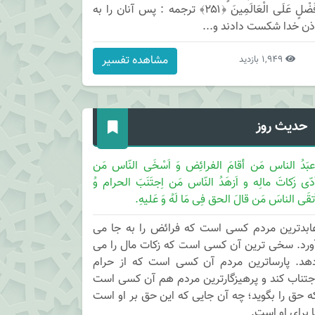
فَضْلٍ عَلَى الْعَالَمِينَ ﴿۲۵۱﴾ ترجمه : پس آنان را به
ذن خدا شكست دادند و...
مشاهده تفسیر
1,949 بازدید
حدیث روز
عبَدُ الناس مَن أقامَ الفرائِض وَ اَسْخَی النّاس مَن
َدّی زَکاتَ مالِه و اَزهَدُ النّاس مَن اِجتَنَبَ الحرام وُ
َتقَی الناسَ مَن قالَ الحق فِی مَا لَهُ وَ عَلیهِ.
ابدترین مردم کسی است که فرائض را به جا می
ورد. سخی ترین آن کسی است که زکات مال را می
هد. پارساترین مردم آن کسی است که از حرام
جتناب کند و پرهیزگارترین مردم هم آن کسی است
ه حق را بگوید؛ چه آن جایی که این حق بر او است
ا برای او است.