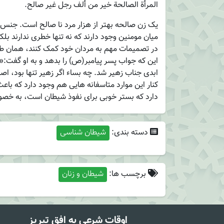
المرأة الصالحة خير من ألف رجل غير صالح.
یک زن صالحه بهتر از هزار مرد نا صالح است. جنس
میان مومنین وجود دارند که نه تنها خطری ندارند بلک
در تصمیمات مهم به مردان خود کمک کنند، همان طور
این که جواب پسر پیامبر(ص) را بدهد و به او گفت:«
ابدی جناب زهیر شد. چه بساء اگر زهیر تنها بود، اصلا
کنار این موارد متاسفانه هایی هم وجود دارد که باع
دارد که بستر خوبی برای نفوذ شیطان است، به خصوص
دسته بندی:
شیطان شناسی
برچسب ها:
شیطان و زنان
اوقات شرعی به افق تبریز