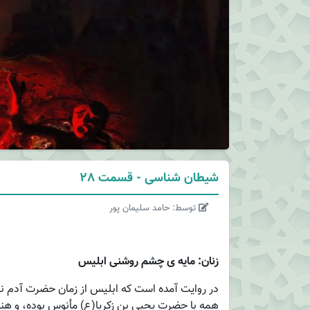
شیطان شناسی - قسمت 28
توسط: حامد سلیمان پور
زنان: مایه ی چشم روشنی ابلیس
در روایت آمده است که ابلیس از زمان حضرت آدم نزد
همه با حضرت یحیی بن زکریا(ع) مأنوس بوده، و هنگ