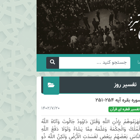
ا
تفسیر روز
وره بقره آیه 254-251
1402/7/20
تفسیر قطره ای قرآن
َهَزَمُوهُمْ بِإِذْنِ اللَّهِ وَقَتَلَ دَاوُودُ جَالُوتَ وَآتَاهُ اللَّهُ
لْمُلْكَ وَالْحِكْمَةَ وَعَلَّمَهُ مِمَّا يَشَاءُ وَلَوْلَا دَفْعُ اللَّهِ
لنَّاسَ بَعْضَهُمْ بِبَعْضٍ لَفَسَدَتِ الْأَرْضُ وَلَكِنَّ اللَّهَ ذُو