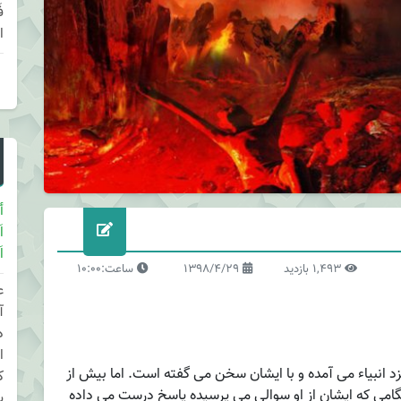
ا
أ
ا
ا
1,493 بازدید
1398/4/29
ساعت:10:00
ع
آ
د
ا
 انبیاء می آمده و با ایشان سخن می گفته است. اما بیش از
ک
امی که ایشان از او سوالی می پرسیده پاسخ درست می داده
ی