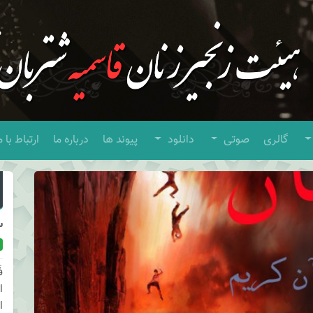
گالری
صوتی
دانلود
پیوند ها
درباره ما
ارتباط با م
س
ف
ا
ا