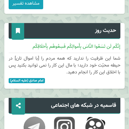
مشاهده تفسیر
حدیث روز
إنَّکُم لَن تَسَعُوا النَّاسَ بِأَموالِکُم فَسِعُوهُم بِأَخلَاقِکُم
شما این ظرفیت را ندارید که همه مردم را [با اموال تان] در
حیطه محبّت خود دارید؛ با مال این کار را نمی توانید بکنید پس
با اخلاق این کار را انجام دهید.
امام صادق (علیه السلام)
قاسمیه در شبکه های اجتماعی