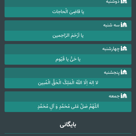
دوشنبه
یا قاضِیَ الْحاجات
سه شنبه
یا اَرْحَمَ الرّاحِمین
چهارشنبه
یا حَیُّ یا قَیّوم
پنجشنبه
لا اِلهَ اِلّا اللهُ الْمَلِکُ الْحَقُّ الْمُبین
جمعه
اَللّهُمَّ صَلِّ عَلی مُحَمَّدٍ وَ آلِ مُحَمَّدٍ
بایگانی