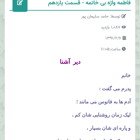
فاطمه واژه بی خاتمه - قسمت یازدهم
توسط: حامد سلیمان پور
1,087 بازدید
1391/2/6
ساعت:11:05
دیر آشنا
خانم
پدرم می گفت :
آدم ها به فانوس می مانند !
لیک زمان روشنایی شان کم ،
و پاره ای شان بسیار ،