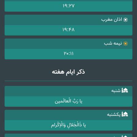
19:27
اذان مغرب
19:48
نیمه شب
20:11
ذکر ایام هفته
شنبه
یا رَبَّ الْعالَمین
یکشنبه
یا ذَالْجَلالِ وَالْاِکْرام