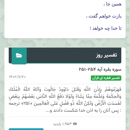
همین جا ،
بازت خواهم گفت ،
تا خدا چه خواهد !
تفسیر روز
سوره بقره آیه 254-251
1402/7/20
تفسیر قطره ای قرآن
فَهَزَمُوهُمْ بِإِذْنِ اللَّهِ وَقَتَلَ دَاوُودُ جَالُوتَ وَآتَاهُ اللَّهُ الْمُلْكَ
وَالْحِكْمَةَ وَعَلَّمَهُ مِمَّا يَشَاءُ وَلَوْلَا دَفْعُ اللَّهِ النَّاسَ بَعْضَهُمْ بِبَعْضٍ
لَفَسَدَتِ الْأَرْضُ وَلَكِنَّ اللَّهَ ذُو فَضْلٍ عَلَى الْعَالَمِينَ ﴿۲۵۱﴾ ترجمه
: پس آنان را به اذن خدا شكست دادند و...
1,953 بازدید