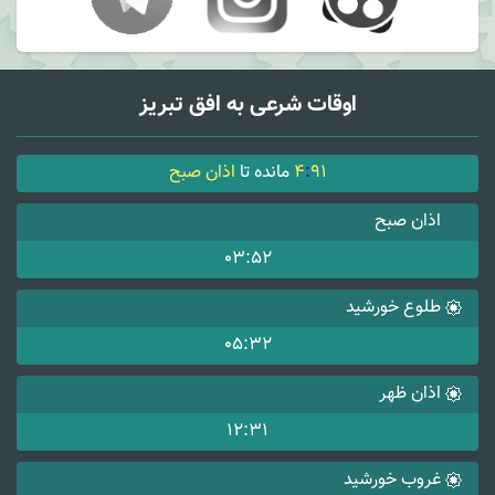
اوقات شرعی به افق تبریز
91
:
4
مانده تا
اذان صبح
اذان صبح
03:52
طلوع خورشید
05:32
اذان ظهر
12:31
غروب خورشید