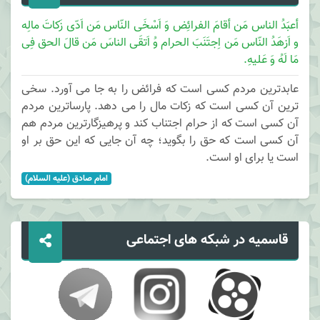
أعبَدُ الناس مَن أقامَ الفرائِض وَ اَسْخَی النّاس مَن اَدّی زَکاتَ مالِه
و اَزهَدُ النّاس مَن اِجتَنَبَ الحرام وُ اَتقَی الناسَ مَن قالَ الحق فِی
مَا لَهُ وَ عَلیهِ.
عابدترین مردم کسی است که فرائض را به جا می آورد. سخی
ترین آن کسی است که زکات مال را می دهد. پارساترین مردم
آن کسی است که از حرام اجتناب کند و پرهیزگارترین مردم هم
آن کسی است که حق را بگوید؛ چه آن جایی که این حق بر او
است یا برای او است.
امام صادق (علیه السلام)
قاسمیه در شبکه های اجتماعی