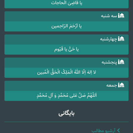
یا قاضِیَ الْحاجات
سه شنبه
یا اَرْحَمَ الرّاحِمین
چهارشنبه
یا حَیُّ یا قَیّوم
پنجشنبه
لا اِلهَ اِلّا اللهُ الْمَلِکُ الْحَقُّ الْمُبین
جمعه
اَللّهُمَّ صَلِّ عَلی مُحَمَّدٍ وَ آلِ مُحَمَّدٍ
بایگانی
آرشیو مطالب