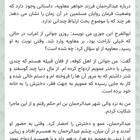
درباره عبدالرحمان فرزندِ خواهر معاویه، داستانی وجود دارد که
وضعیت فرمان روایان مسلمین در آن زمان را نشان می دهد;
هر چند که با موضوع بحث ارتباط چندانی ندارد.
ابوالفرج ابن جوزی می نویسد: روزی جوانی از اعراب در حالی
که خیلی ناراحت بود، بر معاویه وارد شد. وقتی نوبت به او
رسید، معاویه از او سؤال کرد: چه شده است؟
گفت: من جوانی از اهل کوفه، از فلان قبیله هستم که چندی
پیش با دختر عمویم ازدواج کرده ام. از مال دنیا چند گوسفند و
شتر داشتم که به مرور آن ها را فروخته ام و دستم خالی شده و
کار به جایی رسیده که عمویم به جهت فقر، دخترش را به خانه
خود برده است.
من به نزد والی شهر عبدالرحمان بن ام حکم رفتم و از این ماجرا
شکایت کردم.
عبدالرحمان، عمو و دخترش را احضار کرد. وقتی به حضور او
آمدند و در آن میان، چشم عبدالرحمان به همسرم افتاد و زیبایی
او را دید، به عمویم ده هزار درهم داد و با همسرم ازدواج نمود