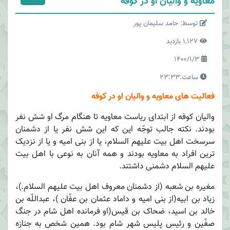
معاویه و والیان او در کوفه
توسط: حامد سلیمان پور
1,127 بازدید
1400/1/3
ساعت:23:33
فعالیت های معاویه و والیان او در کوفه
والیان کوفه از ابتدای ریاست معاویه تا هنگام مرگ او شش نفر
بودند. نکته جالب توجّه این که این شش نفر یا از دشمنان
سرسخت اهل بیت علیهم السلام، یا از بنی امیه و یا از نزدیک
ترین افراد به معاویه بودند و همه آنان به نوعی با اهل بیت
علیهم السلام دشمنی داشتند.
مغیره بن شعبه (از دشمنان معروف اهل بیت علیهم السلام.)،
زیاد بن ابیه(از بنی امیه و داماد عثمان بن عفّان )، عبداللّه بن
خالد بن اسید، ضحاک بن قیس(او فرمانده اهل شام در جنگ
صفّین و رئیس پلیس شهر شام بود. همین شخص به جنازه