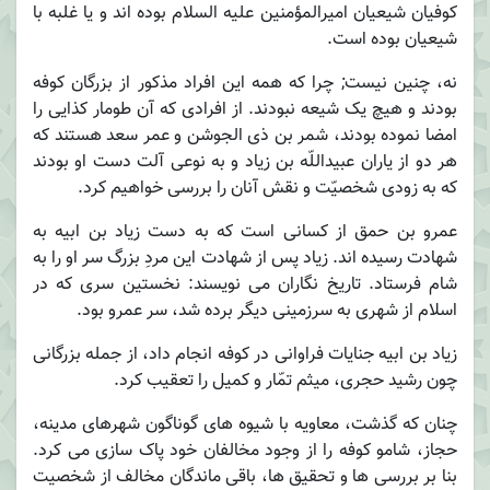
کوفیان شیعیان امیرالمؤمنین علیه السلام بوده اند و یا غلبه با
شیعیان بوده است.
نه، چنین نیست; چرا که همه این افراد مذکور از بزرگان کوفه
بودند و هیچ یک شیعه نبودند. از افرادی که آن طومار کذایی را
امضا نموده بودند، شمر بن ذی الجوشن و عمر سعد هستند که
هر دو از یاران عبیداللّه بن زیاد و به نوعی آلت دست او بودند
که به زودی شخصیّت و نقش آنان را بررسی خواهیم کرد.
عمرو بن حمق از کسانی است که به دست زیاد بن ابیه به
شهادت رسیده اند. زیاد پس از شهادت این مردِ بزرگ سر او را به
شام فرستاد. تاریخ نگاران می نویسند: نخستین سری که در
اسلام از شهری به سرزمینی دیگر برده شد، سر عمرو بود.
زیاد بن ابیه جنایات فراوانی در کوفه انجام داد، از جمله بزرگانی
چون رشید حجری، میثم تمّار و کمیل را تعقیب کرد.
چنان که گذشت، معاویه با شیوه های گوناگون شهرهای مدینه،
حجاز، شامو کوفه را از وجود مخالفان خود پاک سازی می کرد.
بنا بر بررسی ها و تحقیق ها، باقی ماندگان مخالف از شخصیت