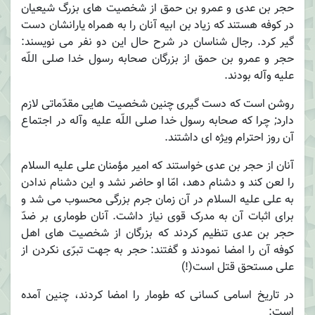
حجر بن عدی و عمرو بن حمق از شخصیت های بزرگ شیعیان
در کوفه هستند که زیاد بن ابیه آنان را به همراه یارانشان دست
گیر کرد. رجال شناسان در شرح حال این دو نفر می نویسند:
حجر و عمرو بن حمق از بزرگان صحابه رسول خدا صلی اللّه
علیه وآله بودند.
روشن است که دست گیری چنین شخصیت هایی مقدّماتی لازم
دارد; چرا که صحابه رسول خدا صلی اللّه علیه وآله در اجتماع
آن روز احترام ویژه ای داشتند.
آنان از حجر بن عدی خواستند که امیر مؤمنان علی علیه السلام
را لعن کند و دشنام دهد، امّا او حاضر نشد و این دشنام ندادن
به علی علیه السلام در آن زمان جرم بزرگی محسوب می شد و
برای اثبات آن به مدرک قوی نیاز داشت. آنان طوماری بر ضدّ
حجر بن عدی تنظیم کردند که بزرگان از شخصیت های اهل
کوفه آن را امضا نمودند و گفتند: حجر به جهت تبرّی نکردن از
علی مستحق قتل است(!)
در تاریخ اسامی کسانی که طومار را امضا کردند، چنین آمده
است: