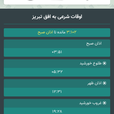
اوقات شرعی به افق تبریز
102
:
3
مانده تا
اذان صبح
اذان صبح
03:51
طلوع خورشید
05:32
اذان ظهر
12:31
غروب خورشید
19:28