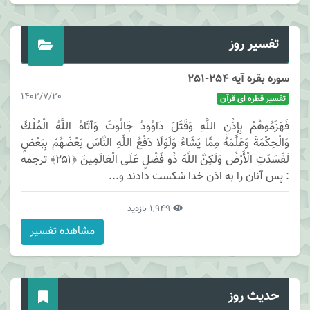
تفسیر روز
سوره بقره آیه 254-251
1402/7/20
تفسیر قطره ای قرآن
فَهَزَمُوهُمْ بِإِذْنِ اللَّهِ وَقَتَلَ دَاوُودُ جَالُوتَ وَآتَاهُ اللَّهُ الْمُلْكَ
وَالْحِكْمَةَ وَعَلَّمَهُ مِمَّا يَشَاءُ وَلَوْلَا دَفْعُ اللَّهِ النَّاسَ بَعْضَهُمْ بِبَعْضٍ
لَفَسَدَتِ الْأَرْضُ وَلَكِنَّ اللَّهَ ذُو فَضْلٍ عَلَى الْعَالَمِينَ ﴿۲۵۱﴾ ترجمه
: پس آنان را به اذن خدا شكست دادند و...
1,949 بازدید
مشاهده تفسیر
حدیث روز