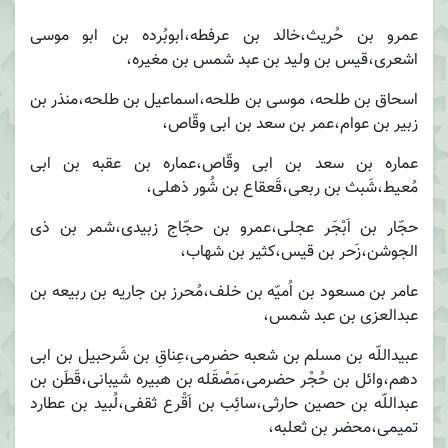
عمرو بن حُریث،خالد بن عرفطه،ابوبُرده بن ابو موسی
اشعری،قیس بن ولید بن عبد شمس بن مغیره،
اسحاق بن طلحه، موسی بن طلحه،اسماعیل بن طلحه،منذر بن
زبیر بن عوام،عمر بن سعد بن ابی وقّاص،
عماره بن سعد بن ابی وقّاص،عماره بن عقبه بن ابی
مُعیط،شَبث بن ربعی،قَعقاع بن شُور ذهلی،
حجّار بن اَبْجَر عجلی،عمرو بن حجّاج زبیدی،شمر بن ذی
الجوشن،زَحر بن قیس،کثیر بن شهاب،
عامر بن مسعود بن اُمیّه بن خلف،مُحرز بن جاریه بن ربیعه بن
عبدالعزی بن عبد شمس،
عبیداللّه بن مسلم بن شعبه حضرمی،عِناقِ بن شَرحبیل بن ابی
دهم،وائل بن حُجْر حضرمی،مَصْقَله بن هبیره شیبانی،قَطَن بن
عبداللّه بن حصین حارثی،سائِب بن اَقْرع ثقفی،لُبید بن عطارد
تمیمی،محضر بن ثعلبه،