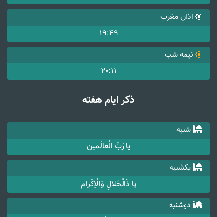
اذان مغرب
19:49
نیمه شب
20:11
ذکر ایام هفته
شنبه
یا رَبَّ الْعالَمین
یکشنبه
یا ذَالْجَلالِ وَالْاِکْرام
دوشنبه