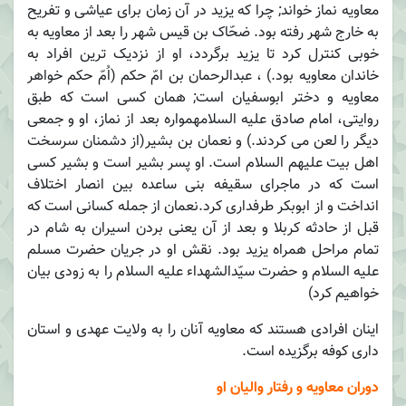
معاویه نماز خواند; چرا که یزید در آن زمان برای عیاشی و تفریح
به خارج شهر رفته بود. ضحّاک بن قیس شهر را بعد از معاویه به
خوبی کنترل کرد تا یزید برگردد، او از نزدیک ترین افراد به
خاندان معاویه بود.) ، عبدالرحمان بن امّ حکم (اُمّ حکم خواهر
معاویه و دختر ابوسفیان است; همان کسی است که طبق
روایتی، امام صادق علیه السلامهمواره بعد از نماز، او و جمعی
دیگر را لعن می کردند.) و نعمان بن بشیر(از دشمنان سرسخت
اهل بیت علیهم السلام است. او پسر بشیر است و بشیر کسی
است که در ماجرای سقیفه بنی ساعده بین انصار اختلاف
انداخت و از ابوبکر طرفداری کرد.نعمان از جمله کسانی است که
قبل از حادثه کربلا و بعد از آن یعنی بردن اسیران به شام در
تمام مراحل همراه یزید بود. نقش او در جریان حضرت مسلم
علیه السلام و حضرت سیّدالشهداء علیه السلام را به زودی بیان
خواهیم کرد)
اینان افرادی هستند که معاویه آنان را به ولایت عهدی و استان
داری کوفه برگزیده است.
دوران معاویه و رفتار والیان او