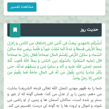
مشاهده تفسیر
حدیث روز
اُبَشِّرُکُم بالمَهدیِ یَبعَثُ فی اُمَّتی عَلی إختلافٍ مِنَ النّاسِ وَ زَلازِلَ
یَملاُ الأَرضَ قِسطاً وَ عَدلاً کَما مُلِئَتْ جَوراً وَ ظُلماً یَرضی عَنهُ ساکِنُ
السَّماء وَ ساکِنُ الأَرضِ یُقَسِّمُ المالَ صِحاحاً فَقالَ رَجُلٌ ما صِحاحاً
قال (علیه السّلام): بالسَّویَّهِ بَینَ الناسَ وَ یَملاُ اللهُ قُلوبَ اُمَّةِ
مُحمدٍ (صلی الله علیه و آله و سلم) غِنیً وَ یَسَعُهُم عَدلُهُ، حَتی
یَأمُرَ مُنادِیاً یُنادی یَقُولُ مَن لَهُ فی المالِ حاجَةُ فَما یَقُومُ مِنَ
الناسِ إلا رَجلٌ واحِدٌ.
شما را به ظهور مهدی (عجل الله تعالی فرجه الشریف) بشارت
می دهم. زمین را پر از عدل می کند؛ همان گونه که از جور و
ستم پر شده است، ساکنان آسمان ها و زمین از او راضی می
شوند و اموال و ثروت ها را به گونه ای درست تقسیم می کند.