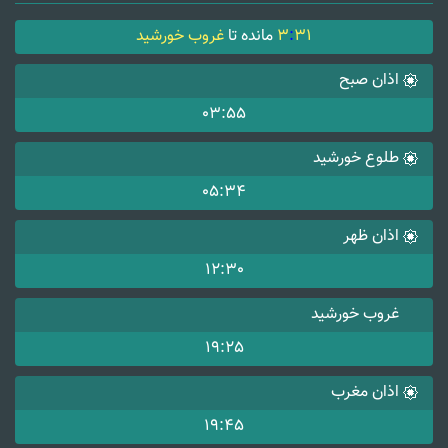
31
:
3
مانده تا
غروب خورشید
اذان صبح
03:55
طلوع خورشید
05:34
اذان ظهر
12:30
غروب خورشید
19:25
اذان مغرب
19:45