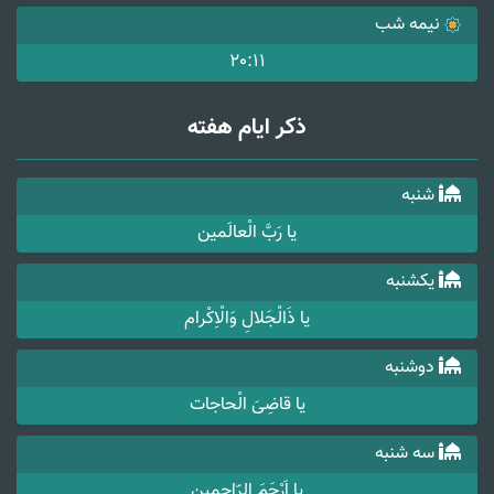
نیمه شب
20:11
ذکر ایام هفته
شنبه
یا رَبَّ الْعالَمین
یکشنبه
یا ذَالْجَلالِ وَالْاِکْرام
دوشنبه
یا قاضِیَ الْحاجات
سه شنبه
یا اَرْحَمَ الرّاحِمین