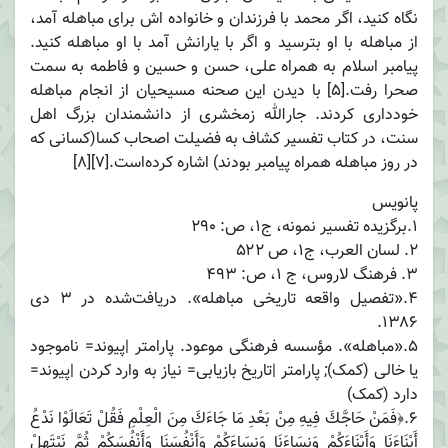
نگاه کنید، اگر محمد با فرزندان و خانواده اش برای مباهله آمد،
از مباهله با او بترسید و اگر با یارانش آمد با او مباهله کنید.
پیامبر اسلام به همراه علی، حسن و حسین و فاطمه به سمت
صحرا رفت.[۵] با دیدن این صحنه مسیحیان از انجام مباهله
خودداری کردند. جارالله زمخشری از دانشمندان بزرگ اهل
سنت، در کتاب تفسیر کشاف به فضیلت اصحاب کسا(کسانی که
در روز مباهله همراه پیامبر بودند) اشاره کرده‌است.[۷][۸]
پانویس
1.برگزیده تفسیر نمونه، ج۱، ص: ۲۹۰
2. لسان العرب، ج۱، ص ۵۲۲
3. فرهنگ لاروس، ج ۱، ص: ۴۹۳
4.«تفصیل واقعه تاریخی مباهله». دریافت‌شده در ۳ دی
۱۳۸۶.
5.«مباهله». مؤسسه فرهنگی موعود. پارامتر |پیوند= ناموجود
یا خالی (کمک); پارامتر |تاریخ بازیابی= نیاز به وارد کردن |پیوند=
دارد (کمک)
6.﴿فَمَنْ حَاجَّكَ فِيهِ مِنْ بَعْدِ مَا جَاءَكَ مِنَ الْعِلْمِ فَقُلْ تَعَالَوْا نَدْعُ
أَبْنَاءَنَا وَأَبْنَاءَكُمْ وَنِسَاءَنَا وَنِسَاءَكُمْ وَأَنْفُسَنَا وَأَنْفُسَكُمْ ثُمَّ نَبْتَهِلْ