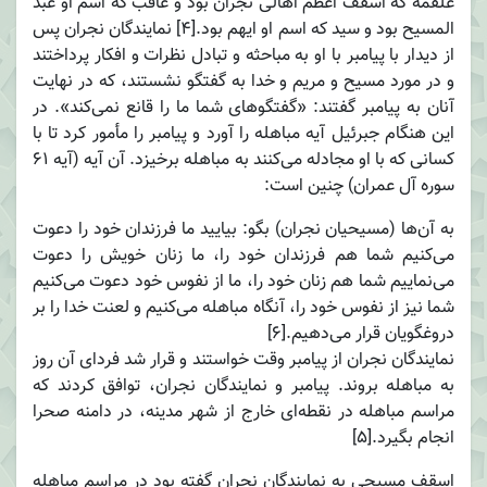
علقمة که اسقف اعظم اهالی نجران بود و عاقب که اسم او عبد
المسیح بود و سید که اسم او ایهم بود.[۴] نمایندگان نجران پس
از دیدار با پیامبر با او به مباحثه و تبادل نظرات و افکار پرداختند
و در مورد مسیح و مریم و خدا به گفتگو نشستند، که در نهایت
آنان به پیامبر گفتند: «گفتگوهای شما ما را قانع نمی‌کند». در
این هنگام جبرئیل آیه مباهله را آورد و پیامبر را مأمور کرد تا با
کسانی که با او مجادله می‌کنند به مباهله برخیزد. آن آیه (آیه ۶۱
سوره آل عمران) چنین است:
به آن‌ها (مسیحیان نجران) بگو: بیایید ما فرزندان خود را دعوت
می‌کنیم شما هم فرزندان خود را، ما زنان خویش را دعوت
می‌نماییم شما هم زنان خود را، ما از نفوس خود دعوت می‌کنیم
شما نیز از نفوس خود را، آنگاه مباهله می‌کنیم و لعنت خدا را بر
دروغگویان قرار می‌دهیم.[۶]
نمایندگان نجران از پیامبر وقت خواستند و قرار شد فردای آن روز
به مباهله بروند. پیامبر و نمایندگان نجران، توافق کردند که
مراسم مباهله در نقطه‌ای خارج از شهر مدینه، در دامنه صحرا
انجام بگیرد.[۵]
اسقف مسیحی به نمایندگان نجران گفته بود در مراسم مباهله