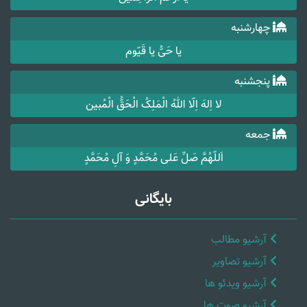
چهارشنبه
یا حَیُّ یا قَیّوم
پنجشنبه
لا اِلهَ اِلّا اللهُ الْمَلِکُ الْحَقُّ الْمُبین
جمعه
اَللّهُمَّ صَلِّ عَلی مُحَمَّدٍ وَ آلِ مُحَمَّدٍ
بایگانی
آرشیو مطالب
آرشیو تصاویر
آرشیو ویدئو ها
آرشیو صوت ها