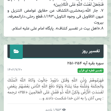
فَنَجْعَلْ لَعْنَتَ اللَّهِ عَلَى الْكَاذِبِينَ﴾
7. جار الله،زمخشری،الکشاف عن حقایق غوامض التنزیل و
عیون الاقاویل فی وجوه التاویل،1/193،قطع رحلی،دارالمعرفه،
بیروت
8.«اهل بیت در تفسیر کشاف». پایگاه امام علی علیه اسلام.
تفسیر روز
سوره بقره آیه 254-251
1402/7/20
تفسیر قطره ای قرآن
فَهَزَمُوهُمْ بِإِذْنِ اللَّهِ وَقَتَلَ دَاوُودُ جَالُوتَ وَآتَاهُ اللَّهُ الْمُلْكَ
وَالْحِكْمَةَ وَعَلَّمَهُ مِمَّا يَشَاءُ وَلَوْلَا دَفْعُ اللَّهِ النَّاسَ بَعْضَهُمْ بِبَعْضٍ
لَفَسَدَتِ الْأَرْضُ وَلَكِنَّ اللَّهَ ذُو فَضْلٍ عَلَى الْعَالَمِينَ ﴿۲۵۱﴾ ترجمه
: پس آنان را به اذن خدا شكست دادند و...
1,953 بازدید