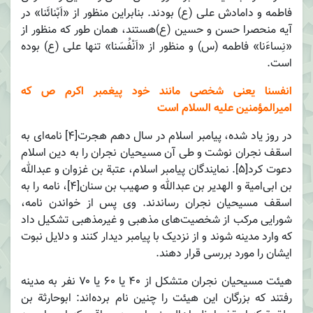
فاطمه و دامادش علی (ع) بودند. بنابراین منظور از «اَبْنائَنا» در
آیه منحصرا حسن و حسین (ع)هستند، همان طور که منظور از
«نِساءَنا» فاطمه (س) و منظور از «اَنْفُسَنا» تنها علی (ع) بوده
است.
انفسنا یعنی شخصی مانند خود پیغمبر اکرم ص که
امیرالمؤمنین علیه السلام است
در روز یاد شده، پیامبر اسلام در سال دهم هجرت[۴] نامه‌ای به
اسقف نجران نوشت و طی آن مسیحیان نجران را به دین اسلام
دعوت کرد[۵]. نمایندگان پیامبر اسلام، عتبة بن غزوان و عبدالله
بن ابی‌امیة و الهدیر بن عبدالله و صهیب بن سنان[۴]، نامه را به
اسقف مسیحیان نجران رساندند. وی پس از خواندن نامه،
شورایی مرکب از شخصیت‌های مذهبی و غیرمذهبی تشکیل داد
که وارد مدینه شوند و از نزدیک با پیامبر دیدار کنند و دلایل نبوت
ایشان را مورد بررسی قرار دهند.
هیئت مسیحیان نجران متشکل از ۴۰ یا ۶۰ یا ۷۰ نفر به مدینه
رفتند که بزرگان این هیئت را چنین نام برده‌اند: ابوحارثة بن