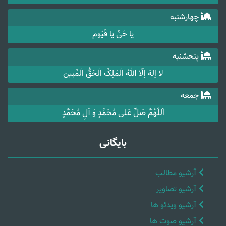
چهارشنبه
یا حَیُّ یا قَیّوم
پنجشنبه
لا اِلهَ اِلّا اللهُ الْمَلِکُ الْحَقُّ الْمُبین
جمعه
اَللّهُمَّ صَلِّ عَلی مُحَمَّدٍ وَ آلِ مُحَمَّدٍ
بایگانی
آرشیو مطالب
آرشیو تصاویر
آرشیو ویدئو ها
آرشیو صوت ها