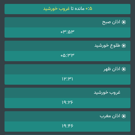
5
:
0
مانده تا
غروب خورشید
اذان صبح
03:53
طلوع خورشید
05:33
اذان ظهر
12:31
غروب خورشید
19:26
اذان مغرب
19:46