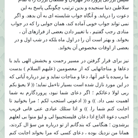
سلاطين دنيا سنجيده و بدين ترتيب چگونگى پاسخ به اين
دعوت را دريابد. و آنگاه جواب شايسته اى به آن بدهد. و اگر
نمى تواند جواب خوبى آماده كند، همان جوابى را كه در جواب
منادى رجب گفتيم ، با تغيير دادن بعضى از فرازهاى آن ،
بخواند. و بهتر است آن را در اول ماه بلكه در شب اول و در
بعضى از اوقات مخصوص آن بخواند.
نيز براى قرار گرفتن در مسير رحمت و بخشش الهى بايد با
دعاها و مناجاتهايى كه از معصومين (عليهم السلام ) بدست
ما رسيده يا غير آنها، دعا و مناجات نمايد و نيز درباره آياتى كه
در اين مورد نازل شده است بسيار تاءمل نمايد؛ (( لا يعبؤ بكم
ربى لولا دعائكم ؛ اگر دعاى شما نبود، پروردگارم به شما
اهميت نمى داد. )) و (( ادعونى استجب لكم ؛ مرا بخوانيد تا
اجابت كنم شما را. )) و اذا سئلك عبادى عنى فانى قريب
اجيب دعوة الداع اذا دعان فليستجيبوا لى و ليؤ منوا بى لعلهم
يرشدون ؛ هنگامى كه بندگانم از تو درباره من سؤ ال كردند،
همانا من نزديك بوده ، دعاى كسى كه مرا بخواند اجابت كنم