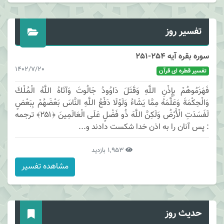
تفسیر روز
سوره بقره آیه 254-251
1402/7/20
تفسیر قطره ای قرآن
فَهَزَمُوهُمْ بِإِذْنِ اللَّهِ وَقَتَلَ دَاوُودُ جَالُوتَ وَآتَاهُ اللَّهُ الْمُلْكَ
وَالْحِكْمَةَ وَعَلَّمَهُ مِمَّا يَشَاءُ وَلَوْلَا دَفْعُ اللَّهِ النَّاسَ بَعْضَهُمْ بِبَعْضٍ
لَفَسَدَتِ الْأَرْضُ وَلَكِنَّ اللَّهَ ذُو فَضْلٍ عَلَى الْعَالَمِينَ ﴿۲۵۱﴾ ترجمه
: پس آنان را به اذن خدا شكست دادند و...
1,953 بازدید
مشاهده تفسیر
حدیث روز