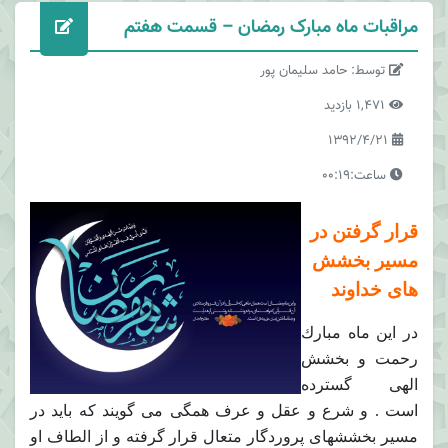
مراقبات ماه مبارک رمضان – قسمت هفتم
توسط: حامد سلیمان پور
1,471 بازدید
1392/4/21
ساعت:00:19
قرار گرفتن در
مسير بخشش
هاى خداوند
در اين ماه مبارك
رحمت و بخشش
الهى گسترده
است . و شرع و عقل و عرف همگى مى گويند كه بايد در
مسير بخششهاى پروردگار متعال قرار گرفته و از الطاف او