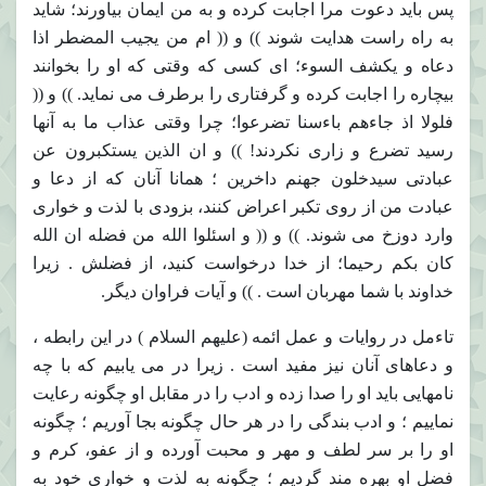
پس بايد دعوت مرا اجابت كرده و به من ايمان بياورند؛ شايد
به راه راست هدايت شوند )) و (( ام من يجيب المضطر اذا
دعاه و يكشف السوء؛ اى كسى كه وقتى كه او را بخوانند
بيچاره را اجابت كرده و گرفتارى را برطرف مى نمايد. )) و ((
فلولا اذ جاءهم باءسنا تضرعوا؛ چرا وقتى عذاب ما به آنها
رسيد تضرع و زارى نكردند! )) و ان الذين يستكبرون عن
عبادتى سيدخلون جهنم داخرين ؛ همانا آنان كه از دعا و
عبادت من از روى تكبر اعراض كنند، بزودى با لذت و خوارى
وارد دوزخ مى شوند. )) و (( و اسئلوا الله من فضله ان الله
كان بكم رحيما؛ از خدا درخواست كنيد، از فضلش . زيرا
خداوند با شما مهربان است . )) و آيات فراوان ديگر.
تاءمل در روايات و عمل ائمه (عليهم السلام ) در اين رابطه ،
و دعاهاى آنان نيز مفيد است . زيرا در مى يابيم كه با چه
نامهايى بايد او را صدا زده و ادب را در مقابل او چگونه رعايت
نماييم ؛ و ادب بندگى را در هر حال چگونه بجا آوريم ؛ چگونه
او را بر سر لطف و مهر و محبت آورده و از عفو، كرم و
فضل او بهره مند گرديم ؛ چگونه به لذت و خوارى خود به