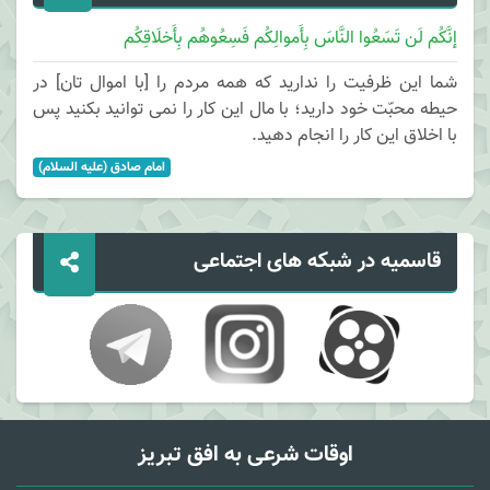
إنَّکُم لَن تَسَعُوا النَّاسَ بِأَموالِکُم فَسِعُوهُم بِأَخلَاقِکُم
شما این ظرفیت را ندارید که همه مردم را [با اموال تان] در
حیطه محبّت خود دارید؛ با مال این کار را نمی توانید بکنید پس
با اخلاق این کار را انجام دهید.
امام صادق (علیه السلام)
قاسمیه در شبکه های اجتماعی
اوقات شرعی به افق تبریز