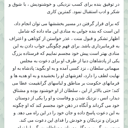
در توفيق بنده براى كسب نزديكى و خوشنوديش ، با شوق و
شكر و ادب استقبال نمود. كمترين كارى
كه براى قرار گرفتن در مسير بخششها مى توان انجام داد،
اين است كه بنده جوابى به منادى اين ماه داده كه شامل
اظهار تشكر و قبول منت ، عذر خواستن از كوتاهى و اعتراف
به فرمانبردارى باشد. براى فهم چگونگى جواب دادن به اين
منادى بهتر است پيش خود مجسم نماييم كه فرستاده بزرگ
يكى از پادشاهان دنيا از طرف او براى دعوت به مجلس
ميهمانى سلطان ، نزد كسى آمده و به او بگويد: پادشاه به او
نهايت لطف را دارد، لغزشهاى او را بخشيده و به او هديه ها و
فرمانهاى حكومت بر مناطق و لباسهاى گرانقيمت عطا مى
كند؛ حتى بالاتر از اين ، سلطان از او خوشنود بوده و مشتاق
ديدار، انس ، نزديك شدن و وفاست و او را يكى از دوستان
خود مى گرداند و آنگاه در ذهن خود مجسم كند كه او چگونه
به اين دعوت پاسخ داده و جان خود را در اين راه مى دهد. و
عزيزان و نزديكان و خودش را فداى اين دعوت مى كند.
سپس بزرگى پروردگار مهربان و سلطان بزرگ را با تمام