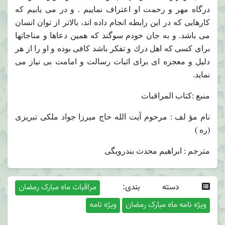
درگاه مهر و رحمت او اعتراف نماييم . و در مى يابيم كه
كارهايى كه در اين رابطه انجام داده اند، بالاتر از توان انسان
مى باشد. و به جان خودم سوگند كه همين دعاها و مناجاتها
براى كسى كه اهل درك و تفكر باشد كافى بوده و او را از هر
دليل و معجزه اى براى اثبات رسالت و امامت بى نياز مى
نمايد.
منبع :کتاب المراقبات
نام مؤ لف : مرحوم آيت الله حاج ميرزا جواد ملكى تبريزى
(ره )
مترجم : ابراهيم محدث بندرويگى
دسته بندی:
مراقبات ماه مبارک رمضان
ویژه نامه ماه مبارک رمضان
ویژه نامه