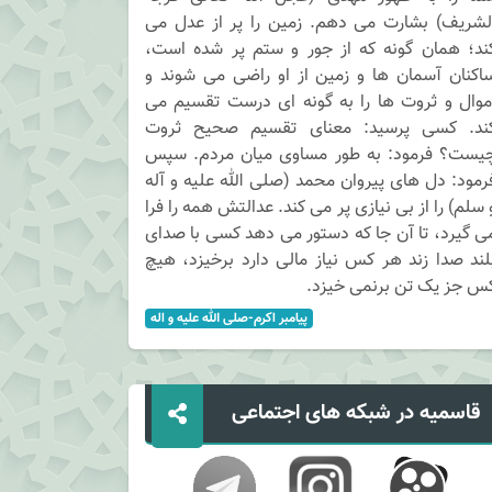
لشریف) بشارت می دهم. زمین را پر از عدل می
ند؛ همان گونه که از جور و ستم پر شده است،
اکنان آسمان ها و زمین از او راضی می شوند و
موال و ثروت ها را به گونه ای درست تقسیم می
ند. کسی پرسید: معنای تقسیم صحیح ثروت
یست؟ فرمود: به طور مساوی میان مردم. سپس
رمود: دل های پیروان محمد (صلی الله علیه و آله
 سلم) را از بی نیازی پر می کند. عدالتش همه را فرا
ی گیرد، تا آن جا که دستور می دهد کسی با صدای
لند صدا زند هر کس نیاز مالی دارد برخیزد، هیچ
س جز یک تن برنمی خیزد.
پيامبر اکرم-صلی الله عليه و اله
قاسمیه در شبکه های اجتماعی