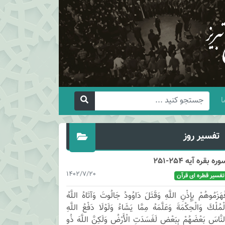
ا
تفسیر روز
وره بقره آیه 254-251
1402/7/20
تفسیر قطره ای قرآن
َهَزَمُوهُمْ بِإِذْنِ اللَّهِ وَقَتَلَ دَاوُودُ جَالُوتَ وَآتَاهُ اللَّهُ
لْمُلْكَ وَالْحِكْمَةَ وَعَلَّمَهُ مِمَّا يَشَاءُ وَلَوْلَا دَفْعُ اللَّهِ
لنَّاسَ بَعْضَهُمْ بِبَعْضٍ لَفَسَدَتِ الْأَرْضُ وَلَكِنَّ اللَّهَ ذُو