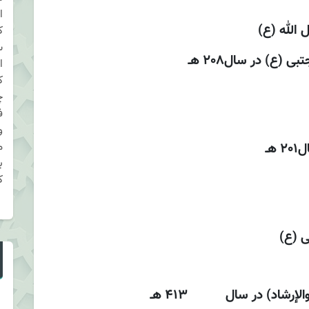
ا
 الله (ع)
ک
س
(ع) در سال208 هـ
ا
ک
چ
ف
و
م
هـ
ب
ک
 (ع)
إرشاد) در سال 413 هـ