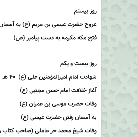
روز بیستم
عروج حضرت عيسى بن مريم (ع) به آسمان (در شب 
فتح مكه مكرمه به دست پيامبر (ص) 8 هـ
روز بیست و یکم
شهادت امام اميرالمؤمنين على (ع) 40 هـ
آغاز خلافت امام حسن مجتبى (ع)
وفات حضرت موسى بن عمران (ع)
به آسمان رفتن حضرت عيسى (ع)
وفات شيخ محمد حر عاملى (صاحب کتاب وسائل ا