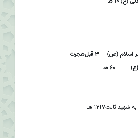
ع) 10 هـ
م (ص) 3 قبل‌هجرت
ع) 60 هـ
د ثالث1217 هـ