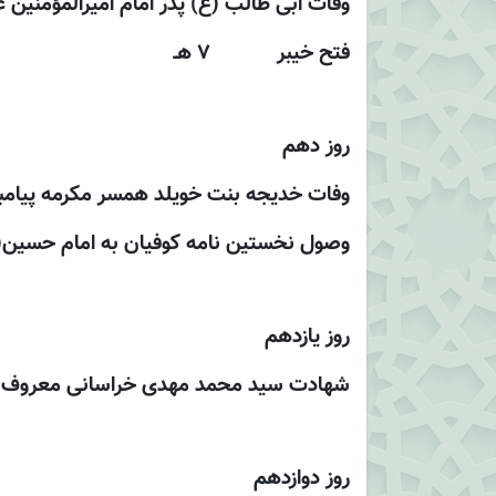
وفات ابى طالب (ع) پدر امام اميرالمؤمنين على (
فتح خيبر 7 هـ
روز دهم
وفات خديجه بنت خويلد همسر مکرمه پيامبر اسلا
وصول نخستين نامه كوفيان به امام حسين(
روز یازدهم
شهادت سيد محمد مهدى خراسانى معروف به شهي
روز دوازدهم