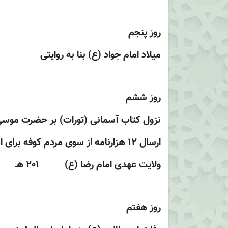
روز پنجم
ميلاد امام جواد (ع) بنا به روايتى
روز ششم
نزول كتاب آسمانى (تورات) بر حضرت موسى
ارسال 12 هزارنامه از سوى مردم كوفه براى امام حسين (ع) جهت حركت ايشان به سوى عراق
ولايت عهدى امام رضا (ع) 201 هـ
روز هفتم