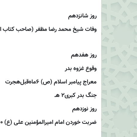
روز شانزدهم
وفات شيخ محمد رضا مظفر (صاحب کتاب المنطق) 
روز هفدهم
وقوع غزوه بدر
معراج پيامبر اسلام (ص) 6ماه‌قبل‌هجرت
جنگ بدر كبرى2 هـ
روز نوزدهم
ضربت خوردن امام اميرالمؤمنين على (ع) 40 هـ