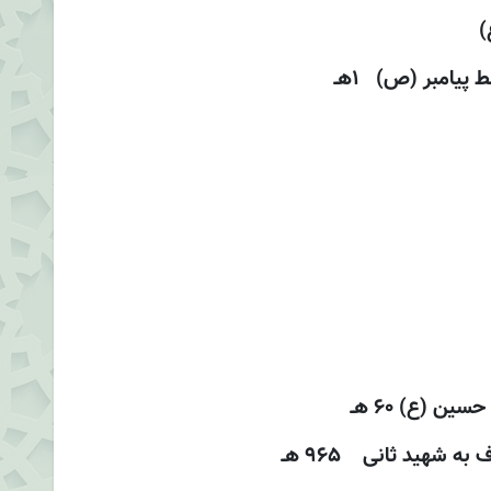
)
 پيامبر (ص) 1هـ
ن (ع) 60 هـ
شهيد ثانى 965 هـ