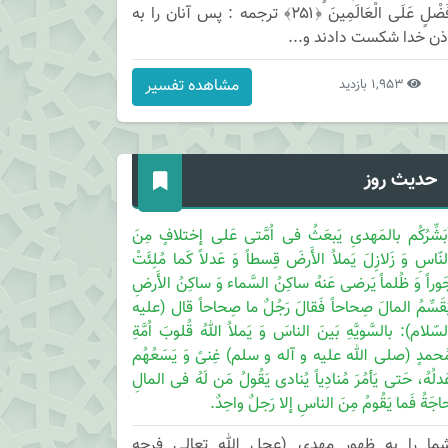
فَضْلٍ عَلَى الْعَالَمِينَ ﴿۲۵۱﴾ ترجمه : پس آنان را به
ذن خدا شكست دادند و...
مشاهده تفسیر
1,953 بازدید
حدیث روز
ُبَشِّرُکُم بالمَهدیِ یَبعَثُ فی اُمَّتی عَلی إختلافٍ مِنَ
لنّاسِ وَ زَلازِلَ یَملاُ الأَرضَ قِسطاً وَ عَدلاً کَما مُلِئَتْ
َوراً وَ ظُلماً یَرضی عَنهُ ساکِنُ السَّماء وَ ساکِنُ الأَرضِ
ُقَسِّمُ المالَ صِحاحاً فَقالَ رَجُلٌ ما صِحاحاً قال (علیه
لسّلام): بالسَّویَّهِ بَینَ الناسَ وَ یَملاُ اللهُ قُلوبَ اُمَّةِ
ُحمدٍ (صلی الله علیه و آله و سلم) غِنیً وَ یَسَعُهُم
َدلُهُ، حَتی یَأمُرَ مُنادِیاً یُنادی یَقُولُ مَن لَهُ فی المالِ
اجَةُ فَما یَقُومُ مِنَ الناسِ إلا رَجلٌ واحِدٌ.
ما را به ظهور مهدی (عجل الله تعالی فرجه