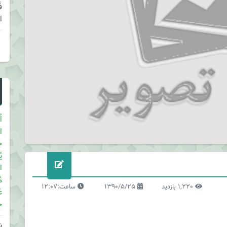
ا
ا
ا
ج
ی
ا
م
1,220 بازدید
1390/5/25
ساعت:12:07
ع
ح
ش