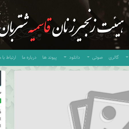
گالری
صوتی
دانلود
پیوند ها
درباره ما
ارتباط با م
س
ف
ا
ا