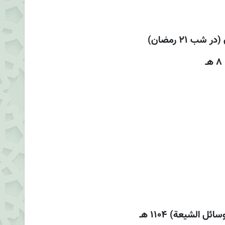
21 رمضان)
لشيعة) 1104 هـ