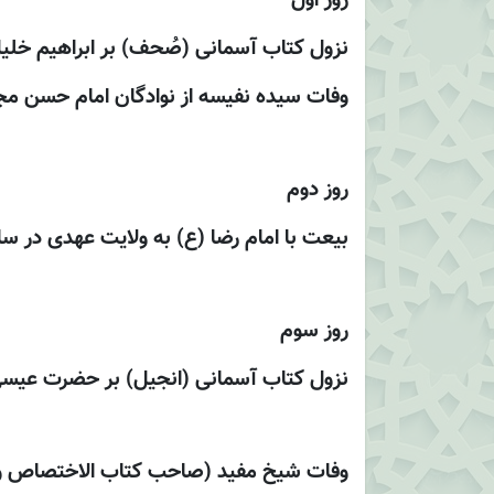
روز اول
نزول كتاب آسمانى (صُحف) بر ابراهيم خليل
وفات سيده نفيسه از نوادگان امام حسن مجتبى 
روز دوم
بيعت با امام رضا (ع) به ولايت عهدى در سال201 
روز سوم
نزول كتاب آسمانى (انجيل) بر حضرت عيسى
وفات شيخ مفيد (صاحب کتاب الاختصاص وال