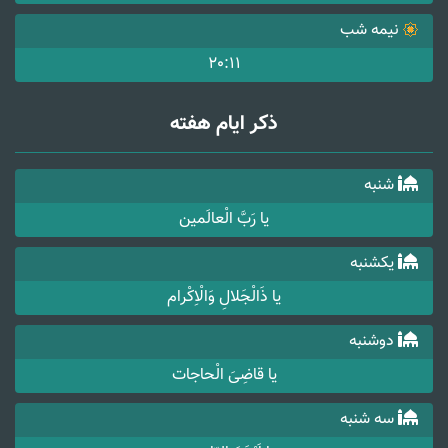
نیمه شب
20:11
ذکر ایام هفته
شنبه
یا رَبَّ الْعالَمین
یکشنبه
یا ذَالْجَلالِ وَالْاِکْرام
دوشنبه
یا قاضِیَ الْحاجات
سه شنبه