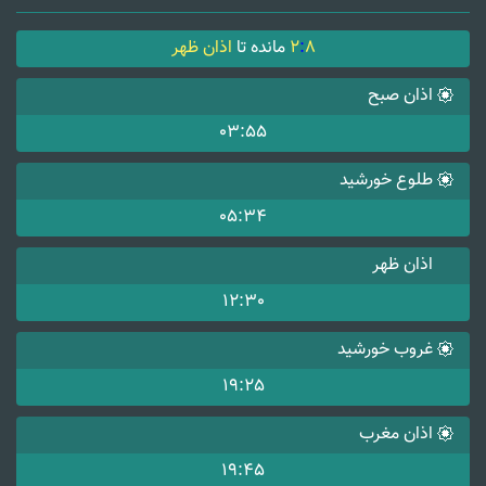
8
:
2
مانده تا
اذان ظهر
اذان صبح
03:55
طلوع خورشید
05:34
اذان ظهر
12:30
غروب خورشید
19:25
اذان مغرب
19:45