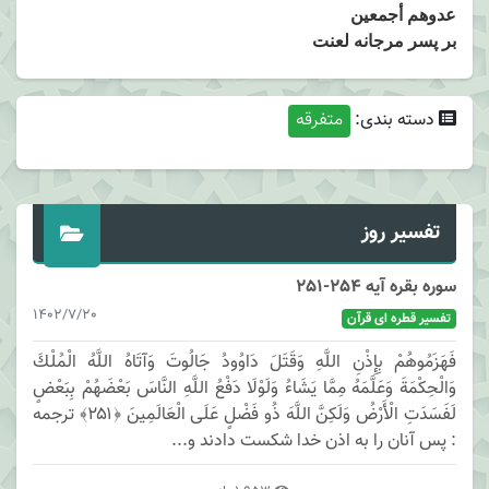
عدوهم أجمعين
بر پسر مرجانه لعنت
دسته بندی:
متفرقه
تفسیر روز
سوره بقره آیه 254-251
1402/7/20
تفسیر قطره ای قرآن
فَهَزَمُوهُمْ بِإِذْنِ اللَّهِ وَقَتَلَ دَاوُودُ جَالُوتَ وَآتَاهُ اللَّهُ الْمُلْكَ
وَالْحِكْمَةَ وَعَلَّمَهُ مِمَّا يَشَاءُ وَلَوْلَا دَفْعُ اللَّهِ النَّاسَ بَعْضَهُمْ بِبَعْضٍ
لَفَسَدَتِ الْأَرْضُ وَلَكِنَّ اللَّهَ ذُو فَضْلٍ عَلَى الْعَالَمِينَ ﴿۲۵۱﴾ ترجمه
: پس آنان را به اذن خدا شكست دادند و...