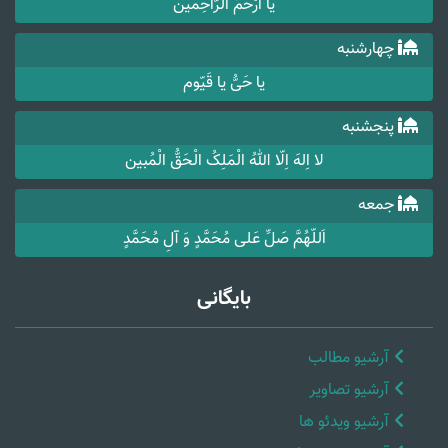
یا اَرْحَمَ الرّاحِمین
چهارشنبه
یا حَیُّ یا قَیّوم
پنجشنبه
لا اِلهَ اِلّا اللهُ الْمَلِکُ الْحَقُّ الْمُبین
جمعه
اَللّهُمَّ صَلِّ عَلی مُحَمَّدٍ وَ آلِ مُحَمَّدٍ
بایگانی
آرشیو مطالب
آرشیو تصاویر
آرشیو ویدئو ها