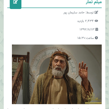
میثم تمار
توسط: حامد سلیمان پور
2,434 بازدید
1392/8/13
ساعت:15:30