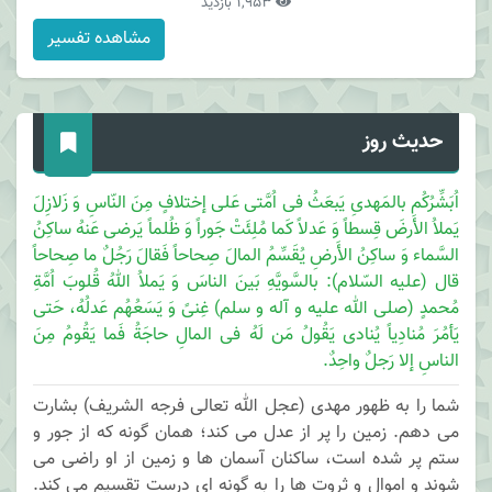
1,953 بازدید
مشاهده تفسیر
حدیث روز
اُبَشِّرُکُم بالمَهدیِ یَبعَثُ فی اُمَّتی عَلی إختلافٍ مِنَ النّاسِ وَ زَلازِلَ
یَملاُ الأَرضَ قِسطاً وَ عَدلاً کَما مُلِئَتْ جَوراً وَ ظُلماً یَرضی عَنهُ ساکِنُ
السَّماء وَ ساکِنُ الأَرضِ یُقَسِّمُ المالَ صِحاحاً فَقالَ رَجُلٌ ما صِحاحاً
قال (علیه السّلام): بالسَّویَّهِ بَینَ الناسَ وَ یَملاُ اللهُ قُلوبَ اُمَّةِ
مُحمدٍ (صلی الله علیه و آله و سلم) غِنیً وَ یَسَعُهُم عَدلُهُ، حَتی
یَأمُرَ مُنادِیاً یُنادی یَقُولُ مَن لَهُ فی المالِ حاجَةُ فَما یَقُومُ مِنَ
الناسِ إلا رَجلٌ واحِدٌ.
شما را به ظهور مهدی (عجل الله تعالی فرجه الشریف) بشارت
می دهم. زمین را پر از عدل می کند؛ همان گونه که از جور و
ستم پر شده است، ساکنان آسمان ها و زمین از او راضی می
شوند و اموال و ثروت ها را به گونه ای درست تقسیم می کند.