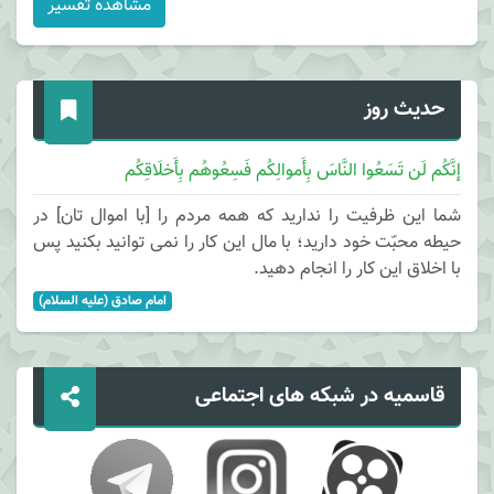
مشاهده تفسیر
حدیث روز
إنَّکُم لَن تَسَعُوا النَّاسَ بِأَموالِکُم فَسِعُوهُم بِأَخلَاقِکُم
شما این ظرفیت را ندارید که همه مردم را [با اموال تان] در
حیطه محبّت خود دارید؛ با مال این کار را نمی توانید بکنید پس
با اخلاق این کار را انجام دهید.
امام صادق (علیه السلام)
قاسمیه در شبکه های اجتماعی