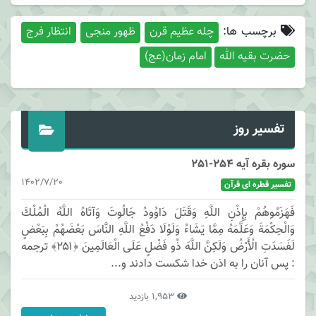
برچسب ها:
چله عظیم قرن
ظهور منجی
انتظار فرج
حضرت بقیه الله
امام زمان(عج)
تفسیر روز
سوره بقره آیه 254-251
1402/7/20
تفسیر قطره ای قرآن
فَهَزَمُوهُمْ بِإِذْنِ اللَّهِ وَقَتَلَ دَاوُودُ جَالُوتَ وَآتَاهُ اللَّهُ الْمُلْكَ
وَالْحِكْمَةَ وَعَلَّمَهُ مِمَّا يَشَاءُ وَلَوْلَا دَفْعُ اللَّهِ النَّاسَ بَعْضَهُمْ بِبَعْضٍ
لَفَسَدَتِ الْأَرْضُ وَلَكِنَّ اللَّهَ ذُو فَضْلٍ عَلَى الْعَالَمِينَ ﴿۲۵۱﴾ ترجمه
: پس آنان را به اذن خدا شكست دادند و...
1,953 بازدید