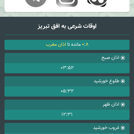
اوقات شرعی به افق تبریز
8
:
0
مانده تا
اذان مغرب
اذان صبح
03:52
طلوع خورشید
05:32
اذان ظهر
12:31
غروب خورشید