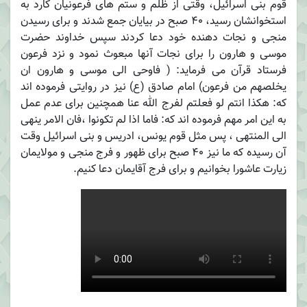
قوم بنی اسرائیل، وقتی از ظلم و ستم های فرعونیان کارد به
استخوانشان رسید، 40 صبح در بیایان جمع شدند و برای رسیدن
منجی و نجات دهنده خود دعا کردند سپس خداوند حضرت
موسی و هارون را برای نجات آنها مبعوث نمود و نزد فرعون
فرستاد قرآن می فرماید: ( فاوحی الی موسی و هارون ان
یخلصهم من فرعون) امام صادق (ع) نیز در روایتی فرموده اند
که: هکذا انتم لو فعلتم لفرج الله عنا همچنین برای عدم عمل
به این امر مهم فرموده اند که: فاما اذا لم تکونوا ،فان الامر ینهی
الی المنتهی ، پس مثل قوم یونس، ادریس و بنی اسرائیل وقت
آن رسیده که ما نیز 40 صبح برای ظهور و فرج منجی و مولایمان
زیارت عاشورا بخوانیم و برای فرج آقایمان دعا کنیم.