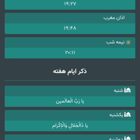
19:27
اذان مغرب
19:48
نیمه شب
20:11
ذکر ایام هفته
شنبه
یا رَبَّ الْعالَمین
یکشنبه
یا ذَالْجَلالِ وَالْاِکْرام
دوشنبه