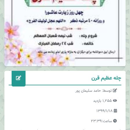
چله عظیم قرن
توسط: حامد سلیمان پور
1,255 بازدید
1399/1/18
ساعت:23:39