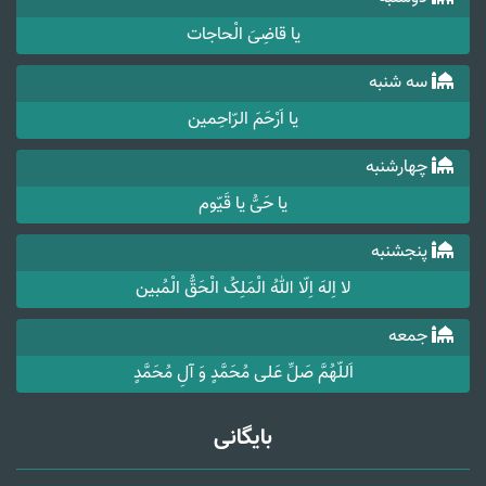
یا قاضِیَ الْحاجات
سه شنبه
یا اَرْحَمَ الرّاحِمین
چهارشنبه
یا حَیُّ یا قَیّوم
پنجشنبه
لا اِلهَ اِلّا اللهُ الْمَلِکُ الْحَقُّ الْمُبین
جمعه
اَللّهُمَّ صَلِّ عَلی مُحَمَّدٍ وَ آلِ مُحَمَّدٍ
بایگانی