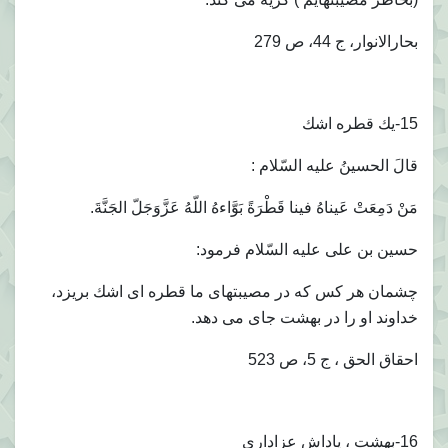
بحارالانوار، ج 44، ص 279
15-يك قطره اشك
قالَ الحسينُ عليه السّلام :
مَنْ دَمِعَتْ عَيناهُ فينا قَطْرَةً بَوَّاءهُ اللّهُ عَزَّوَجَلّ الجَنَّةَ.
حسين بن على عليه السّلام فرمود:
چشمان هر كس كه در مصيبتهاى ما قطره اى اشك بريزد،
خداوند او را در بهشت جاى مى دهد.
احقاق الحق ، ج 5، ص 523
16-بهشت ، پاداش عزادارى