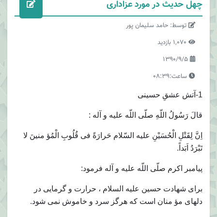
چهل حدیث در مورد عزاداری
توسط: حامد سلیمان پور
1,070 بازدید
1390/9/5
ساعت:08:39
1-آتش عشقِ حسينى
قالَ رَسُولُ اللّهِ صلّى اللّه عليه و آله :
اِنَّ لِقَتْلِ الْحُسَيْنِ عليه السّلام حَرارَةً فى قُلُوبِ الْمُؤ منينَ لا
تَبْرَدُ اَبَداً.
پيامبر اكرم صلّى اللّه عليه و آله فرمود:
براى شهادت حسين عليه السلام ، حرارت و گرمايى در
دلهاى مؤ منان است كه هرگز سرد و خاموش نمى شود.