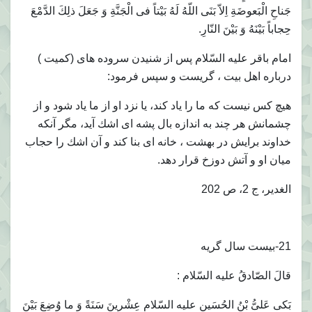
جَناحِ الْبَعوضَةِ اِلاّ بَنَى اللّهُ لَهُ بَيْتاً فى الْجَنَّةِ وَ جَعَلَ ذلِكَ الدَّمْعَ
حِجاباً بَيْنَهُ وَ بَيْنَ النّارِ.
امام باقر عليه السّلام پس از شنيدن سروده هاى (كميت )
درباره اهل بيت ، گريست و سپس فرمود:
هيچ كس نيست كه ما را ياد كند، يا نزد او از ما ياد شود و از
چشمانش هر چند به اندازه بال پشه اى اشك آيد، مگر آنكه
خداوند برايش در بهشت ، خانه اى بنا كند و آن اشك را حجاب
ميان او و آتش دوزخ قرار دهد.
الغدير، ج 2، ص 202
21-بيست سال گريه
قالَ الصّادقُ عليه السّلام :
بَكى عَلىُّ بْنُ الحُسَينِ عليه السّلام عِشْرينَ سَنَةً وَ ما وُضِعَ بَيْنَ