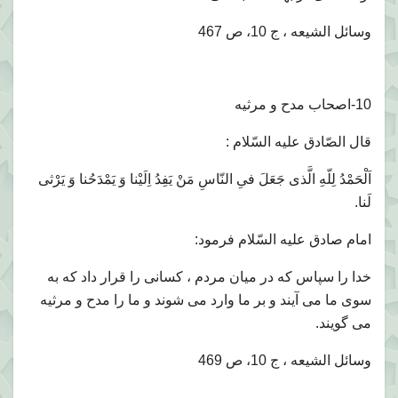
وسائل الشيعه ، ج 10، ص 467
10-اصحاب مدح و مرثيه
قال الصّادق عليه السّلام :
اَلْحَمْدُ لِلّهِ الَّذى جَعَلَ فىِ النّاسِ مَنْ يَفِدُ اِلَيْنا وَ يَمْدَحُنا وَ يَرْثى
لَنا.
امام صادق عليه السّلام فرمود:
خدا را سپاس كه در ميان مردم ، كسانى را قرار داد كه به
سوى ما مى آيند و بر ما وارد مى شوند و ما را مدح و مرثيه
مى گويند.
وسائل الشيعه ، ج 10، ص 469