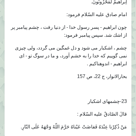
اِبراهيمُ لَمَحْزُونُونَ.
امام صادق عليه السّلام فرمود:
چون ابراهيم - پسر رسول خدا - از دنيا رفت ، چشم پيامبر پر
از اشك شد. سپس پيامبر فرمود:
چشم ، اشكبار مى شود و دل غمگين مى گردد، ولى چيزى
نمى گوييم كه خدا را به خشم آورد، و ما در سوگ تو - اى
ابراهيم - اندوهناكيم .
بحارالانوار، ج 22، ص 157
23-چشمهاى اشكبار
قالَ الصّادقُ عليه السّلام :
مَنْ ذُكِرْنا عِنْدَهُ فَفاضَتْ عَيْناهُ حَرَّمَ اللّهُ وَجْهَهُ عَلَى النّارِ.