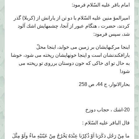
امام باقر عليه السّلام فرمود:
اميرالمؤ منين عليه السّلام با دو تن از يارانش از (كربلا) گذر
كردند، حضرت ، هنگام عبور از آنجا، چشمهايش اشك آلود
شد، سپس فرمود:
اينجا مركبهايشان بر زمين مى خوابد، اينجا محلّ
بارافكندنشان است و اينجا خونهايشان ريخته مى شود، خوشا
به حال تو اى خاكى كه خون دوستان برروى تو ريخته مى
شود!
بحارالانوار، ج 44، ص 258
20-اشك ، حجاب دوزخ
قال الباقر عليه السّلام :
ما مِنْ رَجُلٍ ذكَرَنا اَوْ ذُكِرْنا عِنْدَهُ يَخْرُجُ مِنْ عَيْنَيْهِ ماءٌ ولَوْ مِثْلَ