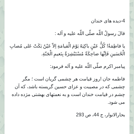
4-ديده هاى خندان
قالَ رسولُ اللّه صلّى اللّه عليه و آله :
يا فاطِمَةُ! كُلُّ عَيْنٍ باكِيَهٌ يَوْمَ الْقيامَةِ اِلاّ عَيْنٌ بَكَتْ عَلى مُصابِ
الْحُسَينِ فَاِنِّها ضاحِكَةٌ مُسْتَبْشِرَةٌ بِنَعيمِ الْجَنّةِ.
پيامبر اكرم صلّى اللّه عليه و آله فرمود:
فاطمه جان !روز قيامت هر چشمى گريان است ؛ مگر
چشمى كه در مصيبت و عزاى حسين گريسته باشد، كه آن
چشم در قيامت خندان است و به نعمتهاى بهشتى مژده داده
مى شود.
بحارالانوار، ج 44، ص 293