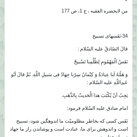
من لايحضره الفقيه ، ج 1، ص 177
34-نَفَسهاى تسبيح
قالَ الصّادقُ عليه السّلام :
نَفَسُ الْمَهْمُومِ لِظُلْمِنا تَسْبيحٌ
وَ هَمُّهُ لَنا عِبادَةٌ وَ كِتْمانُ سِرّنا جِهادٌ فى سَبيلِ اللّهِ. ثَمَّ قالَ اَبُو
عَبدِاللّهِ عليه السّلام :
يَجِبُ اَنْ يُكْتَبَ هذا الْحَديثُ بِالذَّهَبِ.
امام صادق عليه السّلام فرمود:
نَفَس كسى كه بخاطر مظلوميّت ما اندوهگين شود، تسبيح
است و اندوهش براى ما، عبادت است و پوشاندن راز ما جهاد
در راه خداست .