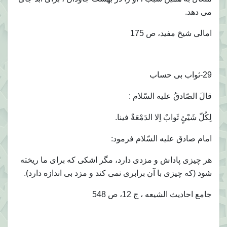
مى دهد.
امالى شيخ مفيد، ص 175
29-ثواب بى حساب
قالَ الصّادقُ عليه السّلام :
لِكُلّ شَيْئٍ ثَوابٌ اِلا الدَمْعَةٌ فينا.
امام صادق عليه السّلام فرمود:
هر چيزى پاداش و مزدى دارد، مگر اشكى كه براى ما ريخته
شود (كه چيزى با آن برابرى نمى كند و مزد بى اندازه دارد).
جامع احاديث الشيعه ، ج 12، ص 548