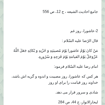
جامع احاديث الشيعه ، ج 12، ص 556
2-عاشورا، روز غم
قال الرّضا عليه السّلام :
مَنْ كانَ يَوْمُ عاشورا يَوْمَ مُصيبَتِهِ وَ حُزْنِهِ وَ بُكائِهِ جَعَلَ اللّهُ
عَزّوَجَلّ يَوْمَ القيامَةِ يَوْمَ فَرَحِهِ وَ سُرُورِهِ.
امام رضا عليه السّلام فرمود:
هر كس كه عاشورا، روز مصيبت و اندوه و گريه اش باشد،
خداوند روز قيامت را براى او روز
شادى و سرور قرار مى دهد.
لبحارالانوار، ج 44، ص 284