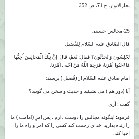
بحارالانوار، ج 71، ص 352
25-مجالس حسينى
قال الصّادق عليه السّلام لِلفُضَيل :
تَجْلِسُونَ وَ تُحَدِّثُونَ؟ فَقالَ: نَعَمْ، قالَ: اِنَّ تِلْكَ الْمَجالِسَ اُحِبُّها
فاءَحْيُوا اَمْرَنا، فَرَحِمَ اللّهُ مَنْ اَحْيى اَمْرَنا.
امام صادق عليه السّلام از (فُضيل ) پرسيد:
آيا (دور هم ) مى نشينيد و حديث و سخن مى گوييد؟
گفت : آرى
فرمود: اينگونه مجالس را دوست دارم ، پس امرِ (امامت ) ما
را زنده بداريد. خداى رحمت كند كسى را كه امر و راه ما را
احيا كند.