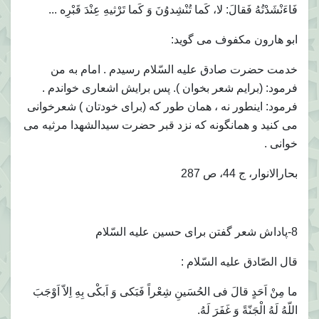
فَاءَنْشَدْتُهُ فَقالَ: لا، كَما تُنْشِدوُنَ وَ كَما تَرْثيهِ عِنْدَ قَبْرِه ...
ابو هارون مكفوف مى گويد:
خدمت حضرت صادق عليه السّلام رسيدم . امام به من
فرمود: (برايم شعر بخوان ). پس برايش اشعارى خواندم .
فرمود: اينطور نه ، همان طور كه (براى خودتان ) شعرخوانى
مى كنيد و همانگونه كه نزد قبر حضرت سيدالشهدا مرثيه مى
خوانى .
بحارالانوار، ج 44، ص 287
8-پاداش شعر گفتن براى حسين عليه السّلام
قال الصّادق عليه السّلام :
ما مِنْ اَحَدٍ قالَ فى الحُسَينِ شِعْراً فَبَكى وَ اَبكْى بِهِ اِلاّ اَوْجَبَ
اللّهُ لَهُ الْجَنّةً وَ غَفَرَ لَهُ.