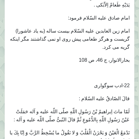
يَدَيْهِ طَعامٌ اِلاّبَكى .
امام صادق عليه السّلام فرمود:
امام زين العابدين عليه السّلام بيست ساله (به ياد عاشورا)
گريست و هرگز طعامى پيش روى او نمى گذاشتند مگر اينكه
گريه مى كرد.
بحارالانوار، ج 46، ص 108
22-ادب سوگوارى
قالَ الصّادقُ عليه السّلام :
لَمّا ماتَ اِبراهيمُ بْنُ رَسُولِ اللّهِ صلّى اللّه عليه و آله حَمَلَتْ
عَيْنُ رَسُولِ اللّهِ بِالدُّمُوعِ ثُمَّ قالَ النّبىُّ صلّى اللّه عليه و آله :
تَدْمَعُ الْعَيْنُ وَ يَحْزَنُ الْقَلْبُ وَ لا نَقُولُ ما يُسْخِطُ الرَّبَّ وَ اِنّا بِكَ يا