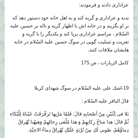
عزادارى دادند و فرمودند:
ندبه و عزادارى و گريه كند و به اهل خانه خود دستور دهد كه
بر او بگريند و در خانه اش با اظهار گريه و ناله بر حسين عليه
السّلام ، مراسم عزادارى برپا كند و يكديگر را با گريه و
تعزيت و تسليت گويى در سوگ حسين عليه السّلام در خانه
هايشان ملاقات كنند.
كامل الزيارات ، ص 175
19-اشك على عليه السّلام در سوگ شهداى كربلا
قالَ الباقر عليه السّلام :
بَلا فى اِثْنَيْنِ مِنْ اَصْحابِهِ قالَ: فَلمّا مَرَّبِها تَرَقْرَقَتْ عَيْناهُ لِلْبُكاءِ
ثُمَّ قالَ: هذا مَناخُ رِكابِهِمْ وَ هذا مُلْقى رِحالِهِمْ وَهيهُنا تُهْراقُ
دِماؤُهُمْ، طوبى لَكِ مِنْ تُرْبَةٍ عَلَيْكِ تُهْراقُ دِماءُ الاحِبَّةِ.