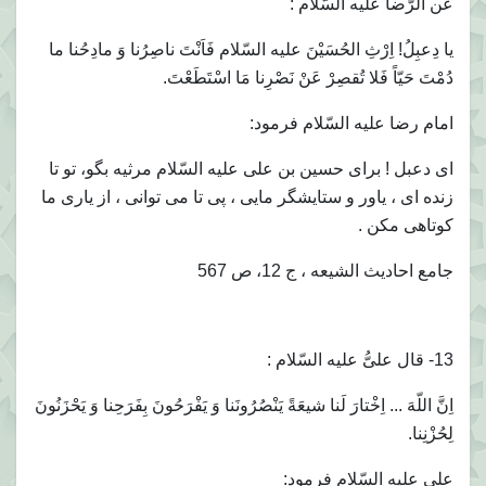
عَن الرّضا عليه السّلام :
يا دِعبِلُ! اِرْثِ الحُسَيْنَ عليه السّلام فَاَنْتَ ناصِرُنا وَ مادِحُنا ما
دُمْتَ حَيّاً فَلا تُقصِرْ عَنْ نَصْرِنا مَا اسْتَطَعْتَ.
امام رضا عليه السّلام فرمود:
اى دعبل ! براى حسين بن على عليه السّلام مرثيه بگو، تو تا
زنده اى ، ياور و ستايشگر مايى ، پى تا مى توانى ، از يارى ما
كوتاهى مكن .
جامع احاديث الشيعه ، ج 12، ص 567
13- قال علىُّ عليه السّلام :
اِنَّ اللّهَ ... اِخْتارَ لَنا شيعَةً يَنْصُرُونَنا وَ يَفْرَحُونَ بِفَرَحِنا وَ يَحْزَنُونَ
لِحُزْنِنا.
على عليه السّلام فرمود: