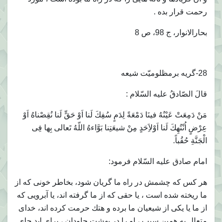
رحمت قرار بده .
بحارالانوار، ج 98، ص 8
28-گريه برمظلوميّت شيعه
قالَ الصّادقُ عليه السّلام :
مَنْ دَمِعَتْ عَيْنُهُ فينَا دَمْعَةً لِدَمٍ سُفِكَ لَنا اَوْ حَقٍّ لَنا نُقِصْناهُ اَوْ
عِرْضٍ اُنْتُهِكَ لَنا اَوْلاَِحَدٍ مِنْ شيعَتِنا بَوَّاءهُ اللّهُ تَعالى بِها فِى
الْجَنَّةِ حُقُباً.
امام صادق عليه السّلام فرمود:
هر كس كه چشمش در راه ما گريان شود، بخاطر خونى كه از
ما ريخته شده است ، يا حقى كه از ما گرفته اند، يا آبرويى كه
از ما يا يكى از شيعيان ما برده و هتك حرمت كرده اند، خداى
متعال به همين سبب ، او را در بهشت جاودان ، براى ابد جاى