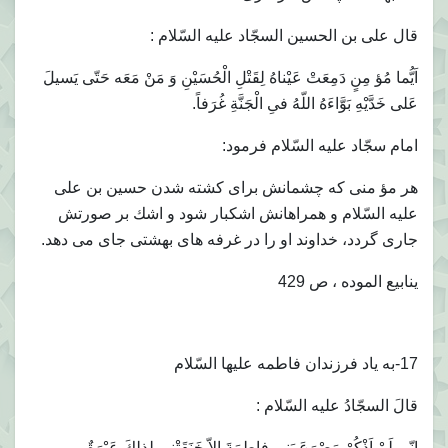
قال على بن الحسين السجّاد عليه السّلام :
اَيُّما مُؤ مِنٍ دَمِعَتْ عَيْناهُ لِقَتْلِ الْحُسَيْنِ وَ مَنْ مَعَه حَتّى يَسيلَ
عَلى خَدَّيْهِ بَوَّاءَهُ اللّهُ فىِ الْجَنَّةِ غُرَفاً.
امام سجّاد عليه السّلام فرمود:
هر مؤ منى كه چشمانش براى كشته شدن حسين بن على
عليه السّلام و همراهانش اشكبار شود و اشك بر صورتش
جارى گردد، خداوند او را در غرفه هاى بهشتى جاى مى دهد.
ينابيع الموده ، ص 429
17-به ياد فرزندان فاطمه عليها السّلام
قالَ السجّادُ عليه السّلام :
اِنّى لَمْ اَذْكُرْ مَصْرَعَ بَنى فاطِمَةَ اِلاّ خَنَقَتْنى لِذلِكَ عَبْرَةٌ.