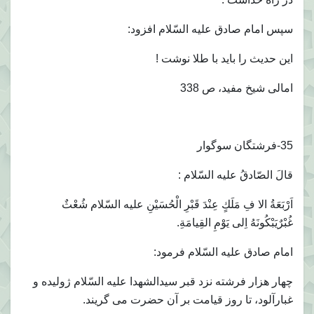
سپس امام صادق عليه السّلام افزود:
اين حديث را بايد با طلا نوشت !
امالى شيخ مفيد، ص 338
35-فرشتگان سوگوار
قالَ الصّادقُ عليه السّلام :
اَرْبَعَةُ الا فِ مَلَكٍ عِنْدَ قَبْرِ الْحُسَيْنِ عليه السّلام شُعْثٌ
غُبْرٌيَبْكُونَهُ اِلى يَوْمِ القِيامَةِ.
امام صادق عليه السّلام فرمود:
چهار هزار فرشته نزد قبر سيدالشهدا عليه السّلام ژوليده و
غبارآلود، تا روز قيامت بر آن حضرت مى گريند.