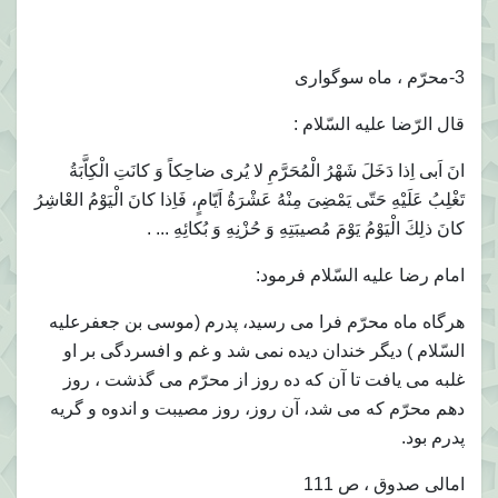
3-محرّم ، ماه سوگوارى
قال الرّضا عليه السّلام :
انَ اَبى اِذا دَخَلَ شَهْرُ الْمُحَرَّمِ لا يُرى ضاحِكاً وَ كانَتِ الْكِاَّبَةُ
تَغْلِبُ عَلَيْهِ حَتّى يَمْضِىَ مِنْهُ عَشْرَةُ اَيّامٍ، فَاِذا كانَ الْيَوْمُ العْاشِرُ
كانَ ذلِكَ الْيَوْمُ يَوْمَ مُصيبَتِهِ وَ حُزْنِهِ وَ بُكائِهِ ... .
امام رضا عليه السّلام فرمود:
هرگاه ماه محرّم فرا مى رسيد، پدرم (موسى بن جعفرعليه
السّلام ) ديگر خندان ديده نمى شد و غم و افسردگى بر او
غلبه مى يافت تا آن كه ده روز از محرّم مى گذشت ، روز
دهم محرّم كه مى شد، آن روز، روز مصيبت و اندوه و گريه
پدرم بود.
امالى صدوق ، ص 111