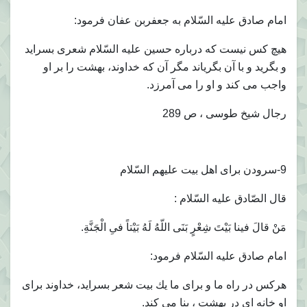
امام صادق عليه السّلام به جعفربن عفان فرمود:
هيچ كس نيست كه درباره حسين عليه السّلام شعرى بسرايد
و بگريد و با آن بگرياند مگر آن كه خداوند، بهشت را بر او
واجب مى كند و او را مى آمرزد.
رجال شيخ طوسى ، ص 289
9-سرودن براى اهل بيت عليهم السّلام
قال الصّادق عليه السّلام :
مَنْ قالَ فينا بَيْتَ شِعْرٍ بَنَى اللّهُ لَهُ بَيْتاً فىِ الْجَنَّةِ.
امام صادق عليه السّلام فرمود:
هركس در راه ما و براى ما يك بيت شعر بسرايد، خداوند براى
او خانه اى در بهشت ، بنا مى كند.