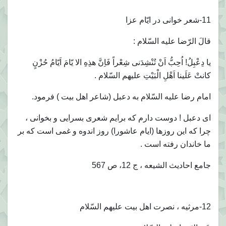
11-شعر خوانى در ايّام عزا
قالَ الرّضا عليه السّلام :
يا دِعْبِلُ! اُحِبُّ اَنْ تُنْشِدَنى شِعْراً فَاِنَّ هذِهِ الا يّامَ اَيّامُ حُزْنٍ
كانتْ عَلَينا اَهْلِ الْبَيْتِ عليهم السّلام .
امام رضا عليه السّلام به دعبل (شاعر اهل بيت ) فرمود.
اى دعبل ! دوست دارم كه برايم شعرى بسرايى و بخوانى ،
چرا كه اين روزها (ايام عاشورا) روز اندوه و غمى است كه بر
ما خاندان رفته است .
جامع احاديث الشيعه ، ج 12، ص 567
12-مرثيه ، نصرت اهل بيت عليهم السّلام