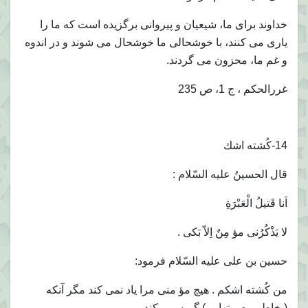
خداوند براى ما، شيعيان و پيروانى برگزيده است كه ما را
يارى مى كنند، با خوشحالى ما خوشحال مى شوند و در اندوه
و غم ما، محزون مى گردند.
غررالحكم ، ج 1، ص 235
14-كُشته اشك
قال الحسينُ عليه السّلام :
اَنا قَتيلُ الْعَبْرَةِ
لا يَذْكُرُنى مؤ مِنٌ اِلاّ بَكى .
حسين بن على عليه السّلام فرمود:
من كُشته اشكم . هيچ مؤ منى مرا ياد نمى كند مگر آنكه
(بخاطر مصيبتهايم ) گريه مى كند.