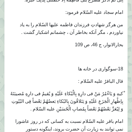
امام سجاد عليه السّلام فرمود:
من هرگز شهادتِ فرزندان فاطمه عليها السّلام را به ياد
نياوردم ، مگر آنكه بخاطر آن ، چشمانم اشكبار گشت .
بحارالانوار، ج 46، ص 109
18-سوگوارى در خانه ها
قال الباقرُ عليه السّلام :
ْكيهِ وَ يَاءْمُرُ مَنْ فى دارِهِ بِالْبُكاءِ عَلَيْهِ وَ يُقيمُ فى دارِهِ مُصيبَتَهُ
بِاِظْهارِ الْجَزَعِ عَلَيْهِ وَ يَتَلاقُونَ بِالبُكاءِ بَعضُهُمْ بَعْضاً فِى البُيُوتِ
وَ لِيُعَزِّ بَعْضُهُمْ بَعْضاً بِمُصابِ الْحُسَيْنِ عليه السّلام .
امام باقر عليه السّلام نسبت به كسانى كه در روز عاشورا
نمى توانند به زيارت آن حضرت بروند، اينگونه دستور