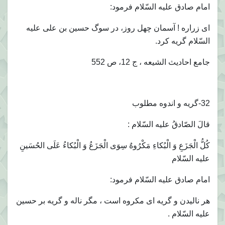
امام صادق عليه السّلام فرمود:
اى زراره ! آسمان چهل روز، در سوگ حسين بن على عليه
السّلام گريه كرد.
جامع احاديث الشيعه ، ج 12، ص 552
32-گريه و اندوه مطلوب
قالَ الصّادقُ عليه السّلام :
كُلُّ الْجَزَعِ وَ الْبُكاءِ مَكْرُوهٌ سِوَى الْجَزَعُ وَ الْبُكاءُ عَلَى الحُسَينِ
عليه السّلام
امام صادق عليه السّلام فرمود:
هر ناليدن و گريه اى مكروه است ، مگر ناله و گريه بر حسين
عليه السّلام .