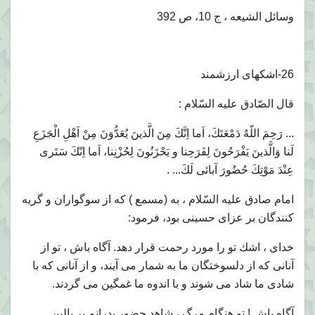
وسائل الشيعه ، ج 10، ص 392
26-اشكهاى ارزشمند
قال الصّادق عليه السّلام :
... رَحِمَ اللّهُ دَمْعَتَكَ، اَما اِنَّكَ مِنَ الَّذينَ يُعَدُّوَنَ مِنْ اَهْلِ الْجَزَعِ
لَنا وَالَّذينَ يَفْرَحُونَ لِفَرَحِنا و يَحْزَنُونَ لِحُزْنِنا، اَما اِنّكَ سَتَرى
عِنْدَ مَوْتِكَ حُضُورَ آبائى لَكَ... .
امام صادق عليه السّلام ، به (مسمع ) كه از سوگواران و گريه
كنندگان بر عزاى حسينى بود، فرمود:
خداى ، اشك تو را مورد رحمت قرار دهد. آگاه باش ، تو از
آنانى كه از دلسوختگان ما به شمار مى آيند، و از آنانى كه با
شادى ما شاد مى شوند و با اندوه ما غمگين مى گردند.
آگاه باش ! تو هنگام مرگ ، شاهد حضور پدرانم بر بالين