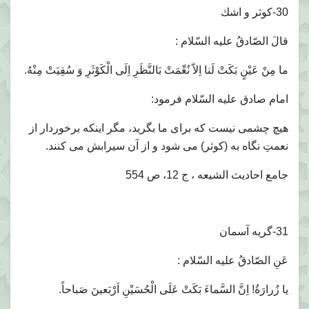
30-كوثر و اشك
قالَ الصّادقُ عليه السّلام :
ما مِنْ عَيْنٍ بَكَتْ لَنا اِلاّ نُعِّمَتْ بَالنَّظَرِ اِلَى الْكَوْثَرِ وَ سُقِيَتْ مِنْهُ.
امام صادق عليه السّلام فرمود:
هيچ چشمى نيست كه براى ما بگريد، مگر اينكه برخوردار از
نعمتِ نگاه به (كوثر) مى شود و از آن سيرابش مى كنند.
جامع احاديث الشيعه ، ج 12، ص 554
31-گريه آسمان
عَنِ الصّادقُ عليه السّلام :
يا زُرارَةُ! اِنَّ السَّماءَ بَكَتْ عَلَى الْحُسَيْنِ اَرْبَعينَ صَباحاً.