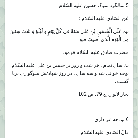
5-سالگرد سوگ حسين عليه السّلام
عَنِ الصّادق عليه السّلام :
نيحَ عَلَى الْحُسَينِ بْنِ عَلي سَنَةً فى كُلِّ يَوْمٍ وَ لَيْلَةٍ وَ ثلاثَ سِنينَ
مِنَ الْيَوْمِ الَّذى اُصيبَ فيهِ.
حضرت صادق عليه السّلام فرمود:
يك سال تمام ، هر شب و روز بر حسين بن على عليه السّلام
نوحه خوانى شد و سه سال ، در روز شهادتش سوگوارى برپا
گشت .
بحارالانوار، ج 79، ص 102
6-بودجه عزادارى
قالَ الصّادق عليه السّلام :