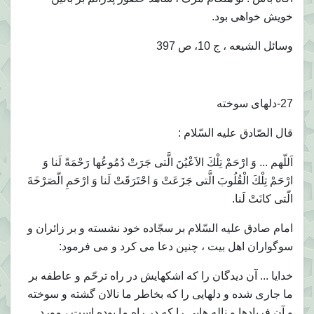
خويش خواهى بود.
وسائل الشيعه ، ج 10، ص 397
27-دلهاى سوخته
قال الصّادق عليه السّلام :
اَللّهم ... وَ ارْحَمْ تِلْكَ الاَعْيُنَ الَّتى جَرَتْ دُمُوعُها رَحْمَةً لَنا وَ
ارْحَمْ تِلْكَ الْقُلُوبَ الَّتى جَزَعَتْ وَ احْتَرَقَتْ لَنا وَ ارْحَمِ الّصَرْخَةَ
الّتى كانَتْ لَنا.
امام صادق عليه السّلام بر سجّاده خود نشسته و بر زائران و
سوگواران اهل بيت ، چنين دعا مى كرد و مى فرمود:
خدايا ... آن ديدگان را كه اشكهايش در راه ترحّم و عاطفه بر
ما جارى شده و دلهايى را كه بخاطر ما نالان گشته و سوخته
و آن فريادها و ناله هايى را كه در راه ما بوده است ، مورد