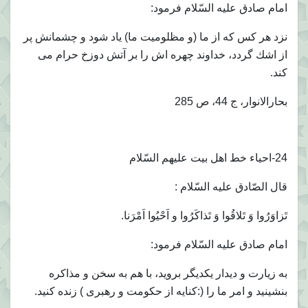
امام صادق عليه السّلام فرمود:
نزد هر كس كه از ما (و مظلوميت ما) ياد شود و چشمانش پر
از اشك گردد، خداوند چهره اش را بر آتش دوزخ حرام مى
كند.
بحارالانوار، ج 44، ص 285
24-احياء خط اهل بيت عليهم السّلام
قال الصّادق عليه السّلام :
تَزاوَرُوا وَ تَلاقُوا وَ تَذاكَرُوا و اَحْيُوا اَمْرَنا.
امام صادق عليه السّلام فرمود:
به زيارت و ديدار يكديگر برويد، با هم به سخن و مذاكره
بنشينيد و امر ما را (:كنايه از حكومت و رهبرى ) زنده كنيد.