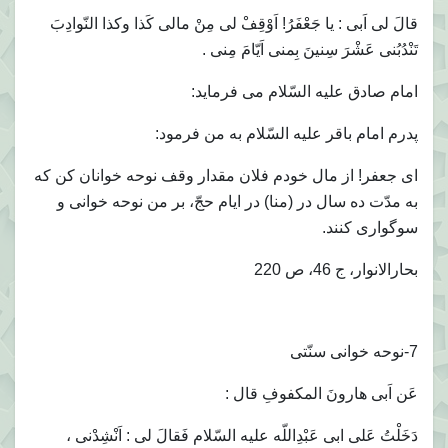
قالَ لى اَبى : يا جَعْفَرُ! اَوْقِفْ لى مِنْ مالى كَذا وكذا النّوادِبَ
تَنْدُبُنى عَشْرَ سِنينَ بِمنى اَيّامَ مِنى .
امام صادق عليه السّلام مى فرمايد:
پدرم امام باقر عليه السّلام به من فرمود:
اى جعفر! از مال خودم فلان مقدار وقف نوحه خوانان كن كه
به مدّت ده سال در (منا) در ايام حجّ، بر من نوحه خوانى و
سوگوارى كنند.
بحارالانوار، ج 46، ص 220
7-نوحه خوانى سنّتى
عَن اَبى هارونَ المكفوفِ قال :
دَخَلْتُ عَلى ابى عَبْدِاللّه عليه السّلام فَقالَ لى : اَنْشِدْنى ،