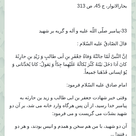
بحارالانوار، ج 45، ص 313
33-پيامبر صلّى اللّه عليه و آله و گريه بر شهيد
قالَ الصّادقُ عليه السّلام :
اِنَّ النَّبىَّ لَمّا جائَتْهُ وَفاةُ جَعْفَرِ بنِ اَبى طالبٍ وَ زَيْدِ بنِ حارِثَةَ
كانَ اَذا دَخَلَ بَيْتَهُ كَثُرَ بُكائُهُ عَلَيْهِما جِدّاً وَ يَقولُ: كانا يُحَدِّثانى وَ
يُؤ انِسانى فَذَهَبا جَميعاً.
امام صادق عليه السّلام فرمود:
وقتى خبر شهادت جعفر بن ابى طالب و زيد بن حارثه به
پيامبر خدا رسيد، از آن پس هرگاه وارد خانه مى شد، بر آن دو
شهيد بشدّت مى گريست و مى فرمود:
آن دو شهيد، با من هم سخن و همدم و انيس بودند، و هر دو
رفتند! ...