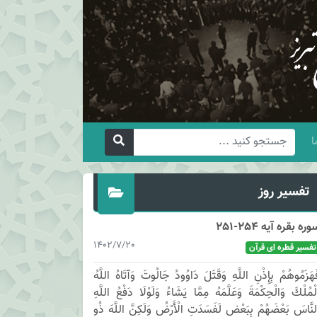
ا
تفسیر روز
وره بقره آیه 254-251
1402/7/20
تفسیر قطره ای قرآن
َهَزَمُوهُمْ بِإِذْنِ اللَّهِ وَقَتَلَ دَاوُودُ جَالُوتَ وَآتَاهُ اللَّهُ
لْمُلْكَ وَالْحِكْمَةَ وَعَلَّمَهُ مِمَّا يَشَاءُ وَلَوْلَا دَفْعُ اللَّهِ
لنَّاسَ بَعْضَهُمْ بِبَعْضٍ لَفَسَدَتِ الْأَرْضُ وَلَكِنَّ اللَّهَ ذُو