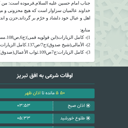
جناب امام حسین علیه السلام,فرموده است: من 
خداوند عالمیان سزاوار است که هیچ محزونی و مهم
اهل و عیال خود دلشاد و خرّم بر گرداند,حزن و اندوه
منابع:
1)- کامل الزیارات(ابن قولویه قمی):ج6,ص108.مستدرک الوسائل(محدث نوری)10/311
2)- الأمالی(شیخ صدوق):ج7/ص137.کامل الزیارات:ج3,ص108.
3)- کامل الزیارات:ج7ص109.ثواب الأعمال(صدوق):98.
اوقات شرعی به افق تبریز
50
:
5
مانده تا
اذان ظهر
اذان صبح
03:53
طلوع خورشید
05:33