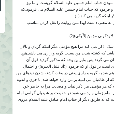
 نمودن جناب امام حسین علیه السلام گریست و ما نیز
 فرمود که جناب امام حسین علیه السلام می فرمود:که
ینکه گریه می کند.(1)
 به معنی داشت لهذا متن روایت را نقل کردن مناسب
ا یذکرنی مؤمنّ إلاّ بکی)(2)
ک, ذکر نمی کند مرا هیچ مؤمنی مگر اینکه گریان و نالان
اشد که کشته شدن من بسبب گریه و زاری می باشد.هیچ
ن می گردد.پس بنابراین وجه که مذکور گردید قول آن
است بر قول او که فرمود: ((أنا قتیل العبرة)) و احتمال
واهم شد به گریه و زاری,یعنی در وقت کشته شدن دیدهای من
از طاغیان بنی امیه بر من وارد خواهد شد, با حزن و اندوه
ه هر مؤمنی مرا ذکر نماید و مصایب مرا به خاطر خود
 بر امام زمان وارد می شود در حقیقت بر شیعیان گرامی امام
ست که به طریق دیگر از جناب امام صادق علیه السلام مروی