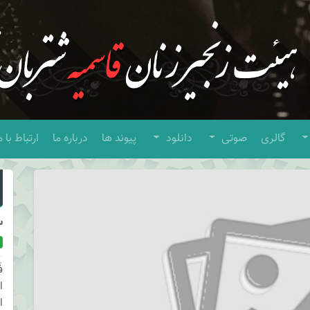
گالری
صوتی
دانلود
پیوند ها
درباره ما
ارتباط با م
س
ف
ا
ا