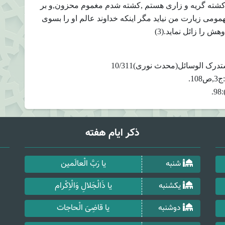
کشته گریه و زاری هستم ,کشته شدم مغموم محزون,و بر
ومی زیارت من نیاید مگر اینکه خداوند عالم او را بسوی
ش را زائل نماید.(3)
ذکر ایام هفته
شنبه
یا رَبَّ الْعالَمین
یکشنبه
یا ذَالْجَلالِ وَالْاِکْرام
دوشنبه
یا قاضِیَ الْحاجات