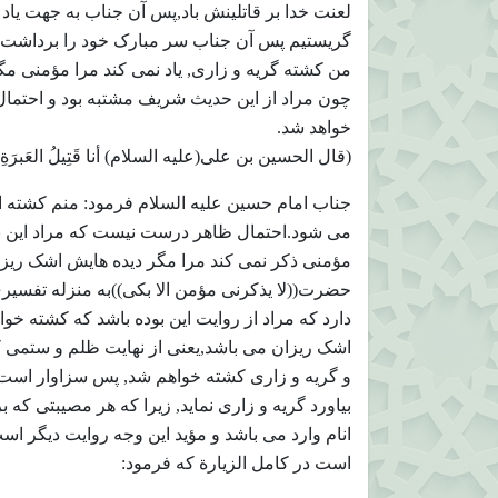
لعنت خدا بر قاتلینش باد,پس آن جناب به جهت یاد
گریستیم پس آن جناب سر مبارک خود را برداشت و
من کشته گریه و زاری, یاد نمی کند مرا مؤمنی مگر ا
چون مراد از این حدیث شریف مشتبه بود و احتمال
خواهد شد.
(قال الحسین بن علی(علیه السلام) أنا قَتِیلُ العَبرَةِ ل
جناب امام حسین علیه السلام فرمود: منم کشته اش
می شود.احتمال ظاهر درست نیست که مراد این ب
مؤمنی ذکر نمی کند مرا مگر دیده هایش اشک ریزا
حضرت((لا یذکرنی مؤمن الا بکی))به منزله تفسیری 
دارد که مراد از روایت این بوده باشد که کشته خ
اشک ریزان می باشد,یعنی از نهایت ظلم و ستمی که 
و گریه و زاری کشته خواهم شد, پس سزاوار است ک
بیاورد گریه و زاری نماید, زیرا که هر مصیبتی که
انام وارد می باشد و مؤید این وجه روایت دیگر ا
است در کامل الزیارة که فرمود: