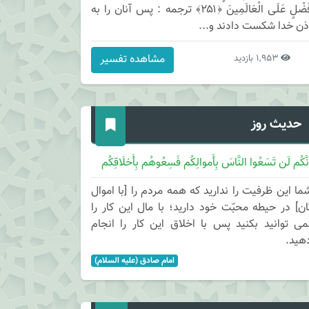
فَضْلٍ عَلَى الْعَالَمِينَ ﴿۲۵۱﴾ ترجمه : پس آنان را به
ذن خدا شكست دادند و...
مشاهده تفسیر
1,953 بازدید
حدیث روز
نَّکُم لَن تَسَعُوا النَّاسَ بِأَموالِکُم فَسِعُوهُم بِأَخلَاقِکُم
ما این ظرفیت را ندارید که همه مردم را [با اموال
ان] در حیطه محبّت خود دارید؛ با مال این کار را
می توانید بکنید پس با اخلاق این کار را انجام
هید.
امام صادق (علیه السلام)