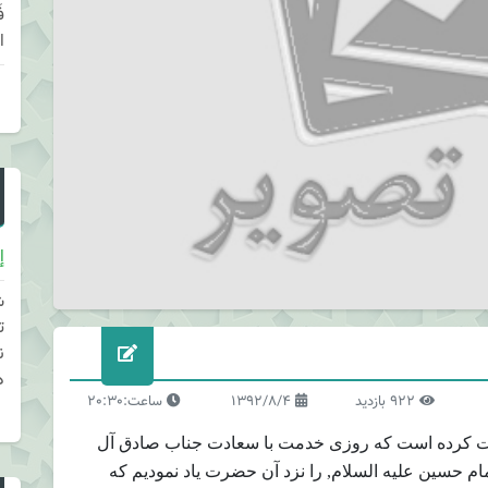
ا
إ
ش
ت
ن
د
922 بازدید
1392/8/4
ساعت:20:30
وایت کرده است که روزی خدمت با سعادت جناب صادق آل
ام حسین علیه السلام, را نزد آن حضرت یاد نمودیم که