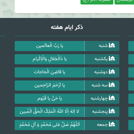
ذکر ایام هفته
شنبه
یا رَبَّ الْعالَمین
یکشنبه
یا ذَالْجَلالِ وَالْاِکْرام
دوشنبه
یا قاضِیَ الْحاجات
سه شنبه
یا اَرْحَمَ الرّاحِمین
چهارشنبه
یا حَیُّ یا قَیّوم
پنجشنبه
لا اِلهَ اِلّا اللهُ الْمَلِکُ الْحَقُّ الْمُبین
جمعه
اَللّهُمَّ صَلِّ عَلی مُحَمَّدٍ وَ آلِ مُحَمَّدٍ