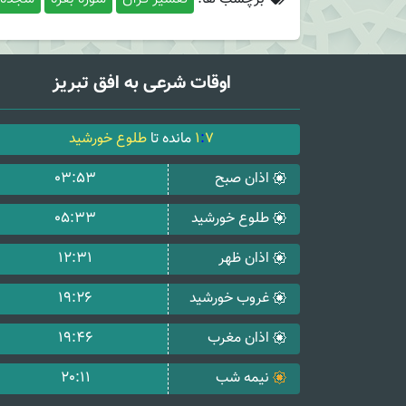
اوقات شرعی به افق تبریز
7
:
1
مانده تا
طلوع خورشید
اذان صبح
03:53
طلوع خورشید
05:33
اذان ظهر
12:31
غروب خورشید
19:26
اذان مغرب
19:46
نیمه شب
20:11