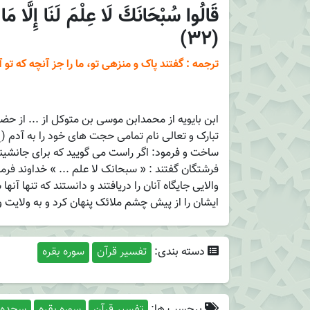
قَالُوا سُبْحَانَكَ لَا عِلْمَ لَنَا إِلَّا مَا 
(32)
ترجمه : گفتند پاک و منزهی تو، ما را جز آنچه که ت
ابن بایویه از محمدابن موسی بن متوکل از ... از ح
تبارک و تعالی نام تمامی حجت های خود را به آدم 
ساخت و فرمود: اگر راست می گویید که برای جانشینی
فرشتگان گفتند : « سبحانک لا علم ... » خداوند فرم
والایی جایگاه آنان را دریافتند و دانستند که تنها آن
ایشان را از پیش چشم ملائک پنهان کرد و به ولایت 
دسته بندی:
تفسیر قرآن
سوره بقره
برچسب ها:
تفسیر قرآن
سوره بقره
سجده 