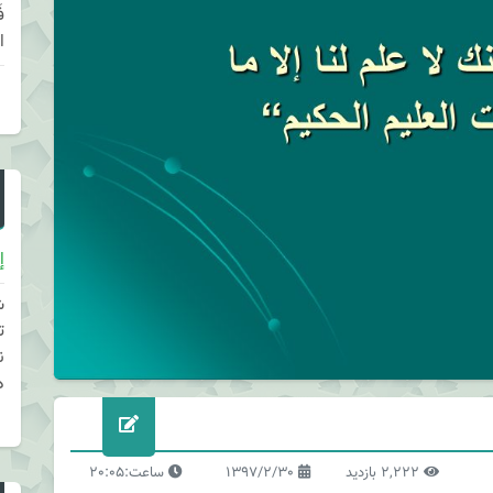
ا
إ
ش
ت
ن
د
2,222 بازدید
1397/2/30
ساعت:20:05