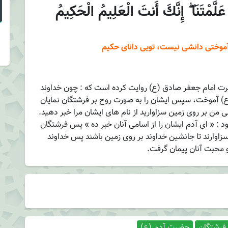
عَلَّمْتَنَا ۖ إِنَّكَ أَنتَ الْعَلِيمُ الْحَكِيمُ
و آموختی دانشی نیست، تویی دانای حکیم
ضرت امام جعفر صادق (ع) روایت کرده است که : چون خداوند
(ع) آموخت، سپس ایشان را به صورت روح بر فرشتگان نمایان
 من بر روی زمین سزاوارید از نام های ایشان مرا خبر دهید.
ود : « ای آدم ایشان را از اسامی آنان خبر ده » پس فرشتگان
ها سزاوارند تا جانشین خداوند بر روی زمین باشند پس خداوند
و محبت آنان پیمان گرفت.
فرشتگان
حضرت آدم (ع)