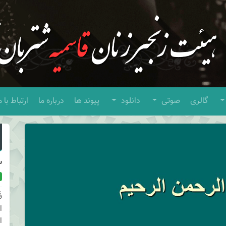
گالری
صوتی
دانلود
پیوند ها
درباره ما
ارتباط با م
س
ف
ا
ا