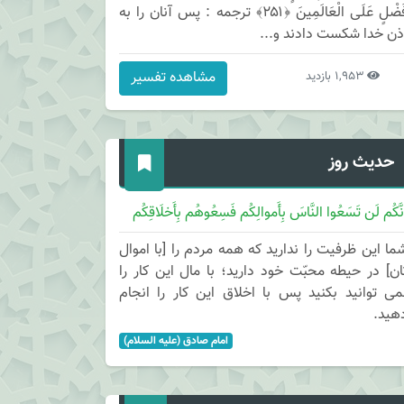
فَضْلٍ عَلَى الْعَالَمِينَ ﴿۲۵۱﴾ ترجمه : پس آنان را به
ذن خدا شكست دادند و...
مشاهده تفسیر
1,953 بازدید
حدیث روز
نَّکُم لَن تَسَعُوا النَّاسَ بِأَموالِکُم فَسِعُوهُم بِأَخلَاقِکُم
ما این ظرفیت را ندارید که همه مردم را [با اموال
ان] در حیطه محبّت خود دارید؛ با مال این کار را
می توانید بکنید پس با اخلاق این کار را انجام
هید.
امام صادق (علیه السلام)