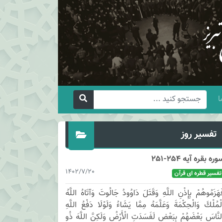
ا
تفسیر روز
وره بقره آیه 254-251
1402/7/20
تفسیر قطره ای قرآن
َهَزَمُوهُمْ بِإِذْنِ اللَّهِ وَقَتَلَ دَاوُودُ جَالُوتَ وَآتَاهُ اللَّهُ
لْمُلْكَ وَالْحِكْمَةَ وَعَلَّمَهُ مِمَّا يَشَاءُ وَلَوْلَا دَفْعُ اللَّهِ
لنَّاسَ بَعْضَهُمْ بِبَعْضٍ لَفَسَدَتِ الْأَرْضُ وَلَكِنَّ اللَّهَ ذُو