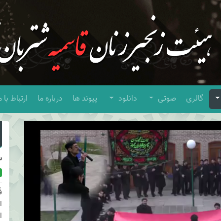
گالری
صوتی
دانلود
پیوند ها
درباره ما
ارتباط با م
س
ف
ا
ا