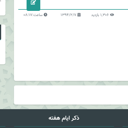
1,306 بازدید
1394/2/7
ساعت:08:17
ذکر ایام هفته