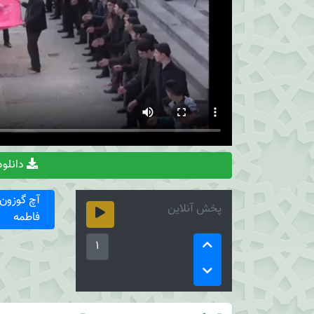
دانلود
آچ گوزون 
پخش آنلاین
فاطمه
1