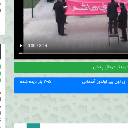
ا
 ویدئو درحال پخش
أ
ا
ا
ای اون بیر اولدوز آسمانی
205 بار دیده شده
ع
آ
د
ا
ک
ی