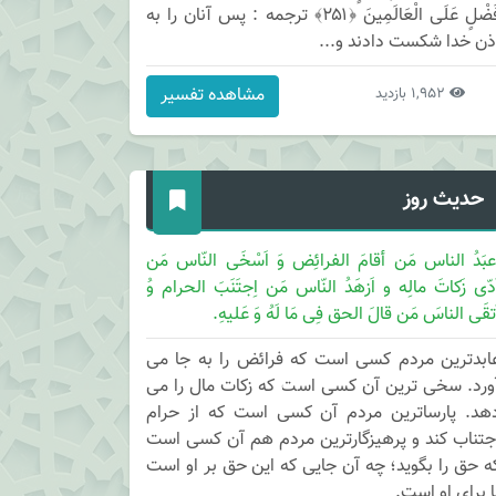
فَضْلٍ عَلَى الْعَالَمِينَ ﴿۲۵۱﴾ ترجمه : پس آنان را به
ذن خدا شكست دادند و...
مشاهده تفسیر
1,952 بازدید
حدیث روز
عبَدُ الناس مَن أقامَ الفرائِض وَ اَسْخَی النّاس مَن
َدّی زَکاتَ مالِه و اَزهَدُ النّاس مَن اِجتَنَبَ الحرام وُ
َتقَی الناسَ مَن قالَ الحق فِی مَا لَهُ وَ عَلیهِ.
ابدترین مردم کسی است که فرائض را به جا می
ورد. سخی ترین آن کسی است که زکات مال را می
هد. پارساترین مردم آن کسی است که از حرام
جتناب کند و پرهیزگارترین مردم هم آن کسی است
ه حق را بگوید؛ چه آن جایی که این حق بر او است
ا برای او است.