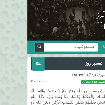
ا
تفسیر روز
وره بقره آیه 254-251
1402/7/20
تفسیر قطره ای قرآن
َهَزَمُوهُمْ بِإِذْنِ اللَّهِ وَقَتَلَ دَاوُودُ جَالُوتَ وَآتَاهُ اللَّهُ
لْمُلْكَ وَالْحِكْمَةَ وَعَلَّمَهُ مِمَّا يَشَاءُ وَلَوْلَا دَفْعُ اللَّهِ
لنَّاسَ بَعْضَهُمْ بِبَعْضٍ لَفَسَدَتِ الْأَرْضُ وَلَكِنَّ اللَّهَ ذُو