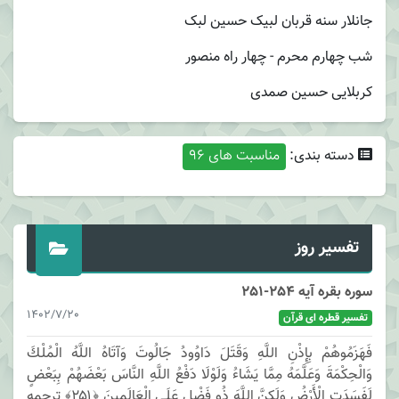
جانلار سنه قربان لبیک حسین لبک
شب چهارم محرم - چهار راه منصور
کربلایی حسین صمدی
دسته بندی:
مناسبت های 96
تفسیر روز
سوره بقره آیه 254-251
1402/7/20
تفسیر قطره ای قرآن
فَهَزَمُوهُمْ بِإِذْنِ اللَّهِ وَقَتَلَ دَاوُودُ جَالُوتَ وَآتَاهُ اللَّهُ الْمُلْكَ
وَالْحِكْمَةَ وَعَلَّمَهُ مِمَّا يَشَاءُ وَلَوْلَا دَفْعُ اللَّهِ النَّاسَ بَعْضَهُمْ بِبَعْضٍ
لَفَسَدَتِ الْأَرْضُ وَلَكِنَّ اللَّهَ ذُو فَضْلٍ عَلَى الْعَالَمِينَ ﴿۲۵۱﴾ ترجمه