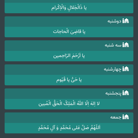
یا ذَالْجَلالِ وَالْاِکْرام
دوشنبه
یا قاضِیَ الْحاجات
سه شنبه
یا اَرْحَمَ الرّاحِمین
چهارشنبه
یا حَیُّ یا قَیّوم
پنجشنبه
لا اِلهَ اِلّا اللهُ الْمَلِکُ الْحَقُّ الْمُبین
جمعه
اَللّهُمَّ صَلِّ عَلی مُحَمَّدٍ وَ آلِ مُحَمَّدٍ