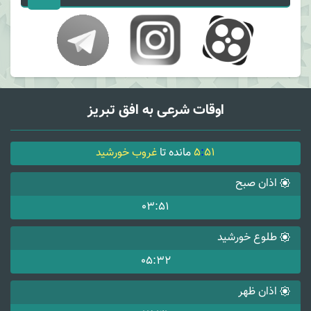
اوقات شرعی به افق تبریز
51
:
5
مانده تا
غروب خورشید
اذان صبح
03:51
طلوع خورشید
05:32
اذان ظهر