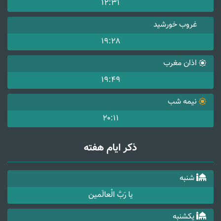
12:31
غروب خورشید
19:28
اذان مغرب
19:49
نیمه شب
20:11
ذکر ایام هفته
شنبه
یا رَبَّ الْعالَمین
یکشنبه