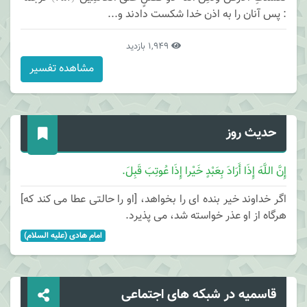
: پس آنان را به اذن خدا شكست دادند و...
1,949 بازدید
مشاهده تفسیر
حدیث روز
إِنَّ اللَّهَ إِذَا أَرَادَ بِعَبْدٍ خَیْرا إِذَا عُوتِبَ قَبِلَ.
اگر خداوند خیر بنده ای را بخواهد، [او را حالتی عطا می کند که]
هرگاه از او عذر خواسته شد، می پذیرد.
امام هادی (علیه السلام)
قاسمیه در شبکه های اجتماعی