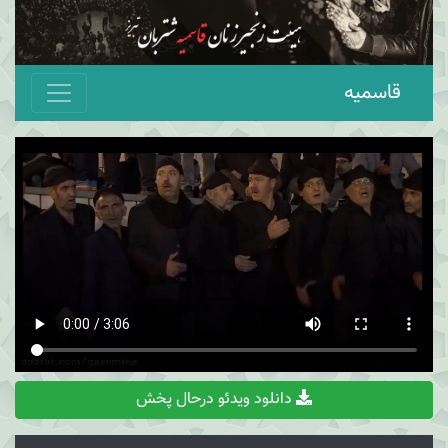
قاسمیه
دانلود ویدئو درحال پخش