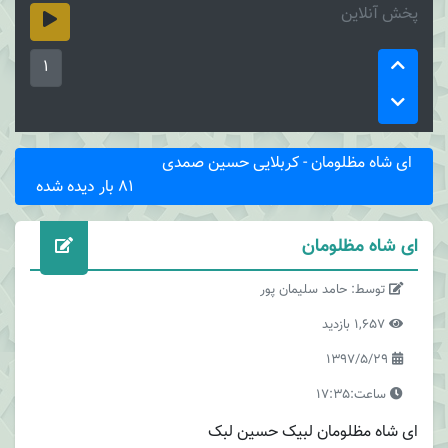
پخش آنلاین
1
ای شاه مظلومان - کربلایی حسین صمدی
81 بار دیده شده
ای شاه مظلومان
توسط: حامد سلیمان پور
1,657 بازدید
1397/5/29
ساعت:17:35
ای شاه مظلومان لبیک حسین لبک