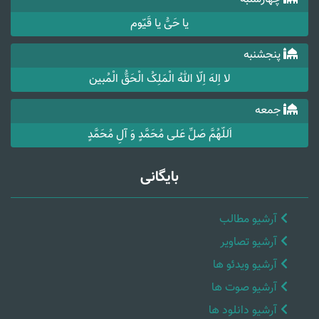
یا حَیُّ یا قَیّوم
پنجشنبه
لا اِلهَ اِلّا اللهُ الْمَلِکُ الْحَقُّ الْمُبین
جمعه
اَللّهُمَّ صَلِّ عَلی مُحَمَّدٍ وَ آلِ مُحَمَّدٍ
بایگانی
آرشیو مطالب
آرشیو تصاویر
آرشیو ویدئو ها
آرشیو صوت ها
آرشیو دانلود ها