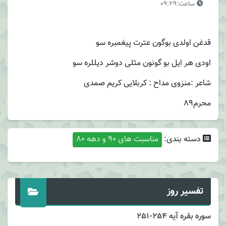
ساعت:09:29
قدغن اولدی بوگون عترت پیغمبره سو
اودی هر ایل بو گونون مثلی دوشر دیللره سو
شاعر :‌منزوی مداح : کربلایی کریم صمدی
محرم89
دسته بندی:
مناسبت های 90 و دهه 80
تفسیر روز
سوره بقره آیه 254-251