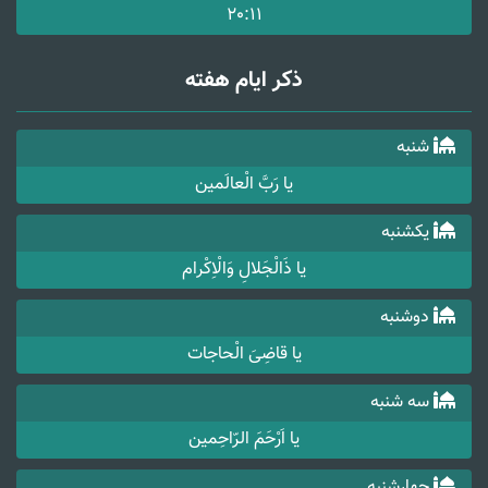
20:11
ذکر ایام هفته
شنبه
یا رَبَّ الْعالَمین
یکشنبه
یا ذَالْجَلالِ وَالْاِکْرام
دوشنبه
یا قاضِیَ الْحاجات
سه شنبه
یا اَرْحَمَ الرّاحِمین
چهارشنبه