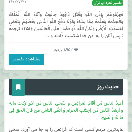
1402/7/20
تفسیر قطره ای قرآن
فَهَزَمُوهُمْ بِإِذْنِ اللَّهِ وَقَتَلَ دَاوُودُ جَالُوتَ وَآتَاهُ اللَّهُ الْمُلْكَ
وَالْحِكْمَةَ وَعَلَّمَهُ مِمَّا يَشَاءُ وَلَوْلَا دَفْعُ اللَّهِ النَّاسَ بَعْضَهُمْ بِبَعْضٍ
لَفَسَدَتِ الْأَرْضُ وَلَكِنَّ اللَّهَ ذُو فَضْلٍ عَلَى الْعَالَمِينَ ﴿۲۵۱﴾ ترجمه
: پس آنان را به اذن خدا شكست دادند و...
1,952 بازدید
مشاهده تفسیر
حدیث روز
أعبَدُ الناس مَن أقامَ الفرائِض وَ اَسْخَی النّاس مَن اَدّی زَکاتَ مالِه
و اَزهَدُ النّاس مَن اِجتَنَبَ الحرام وُ اَتقَی الناسَ مَن قالَ الحق فِی
مَا لَهُ وَ عَلیهِ.
عابدترین مردم کسی است که فرائض را به جا می آورد. سخی