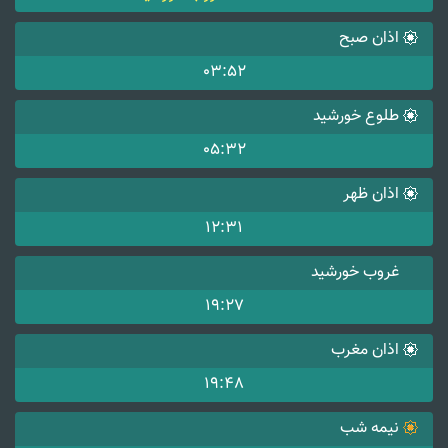
اذان صبح
03:52
طلوع خورشید
05:32
اذان ظهر
12:31
غروب خورشید
19:27
اذان مغرب
19:48
نیمه شب