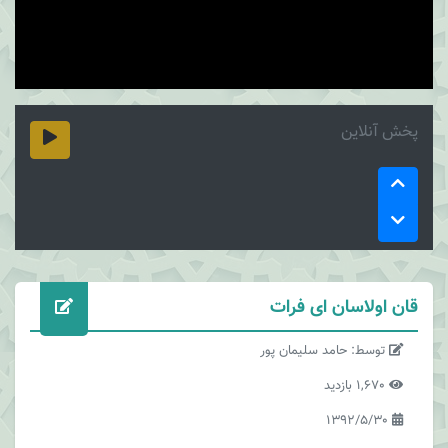
پخش آنلاین
قان اولاسان ای فرات
توسط: حامد سلیمان پور
1,670 بازدید
1392/5/30