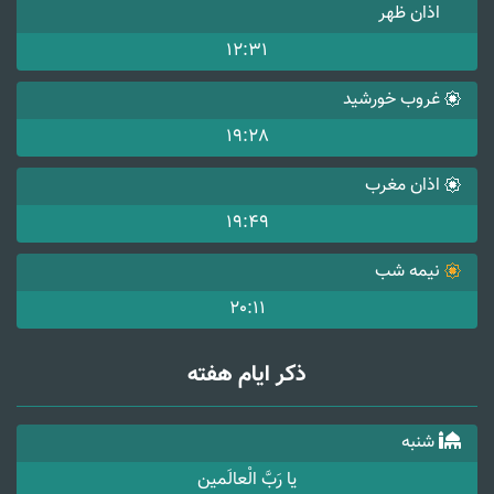
اذان ظهر
12:31
غروب خورشید
19:28
اذان مغرب
19:49
نیمه شب
20:11
ذکر ایام هفته
شنبه
یا رَبَّ الْعالَمین