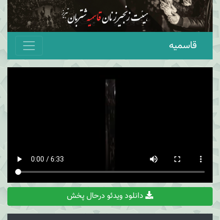
قاسمیه
دانلود ویدئو درحال پخش