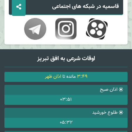
قاسمیه در شبکه های اجتماعی
اوقات شرعی به افق تبریز
49
:
3
مانده تا
اذان ظهر
اذان صبح
03:51
طلوع خورشید
05:32