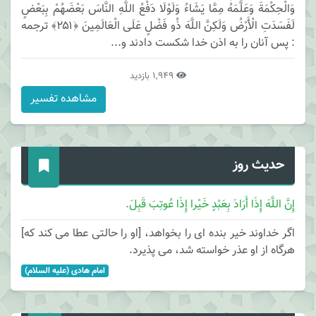
وَالْحِكْمَةَ وَعَلَّمَهُ مِمَّا يَشَاءُ وَلَوْلَا دَفْعُ اللَّهِ النَّاسَ بَعْضَهُمْ بِبَعْضٍ
لَفَسَدَتِ الْأَرْضُ وَلَكِنَّ اللَّهَ ذُو فَضْلٍ عَلَى الْعَالَمِينَ ﴿۲۵۱﴾ ترجمه
: پس آنان را به اذن خدا شكست دادند و...
1,949 بازدید
مشاهده تفسیر
حدیث روز
إِنَّ اللَّهَ إِذَا أَرَادَ بِعَبْدٍ خَیْرا إِذَا عُوتِبَ قَبِلَ.
اگر خداوند خیر بنده ای را بخواهد، [او را حالتی عطا می کند که]
هرگاه از او عذر خواسته شد، می پذیرد.
امام هادی (علیه السلام)