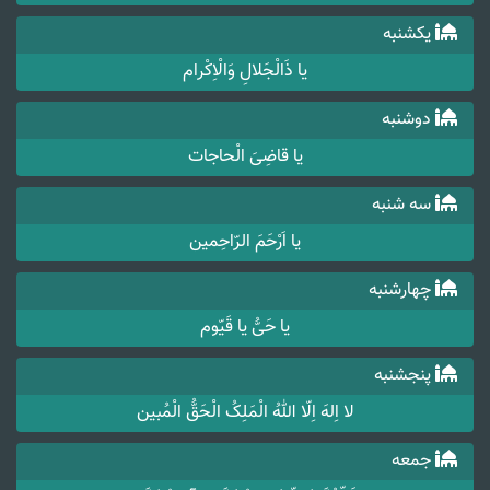
یکشنبه
یا ذَالْجَلالِ وَالْاِکْرام
دوشنبه
یا قاضِیَ الْحاجات
سه شنبه
یا اَرْحَمَ الرّاحِمین
چهارشنبه
یا حَیُّ یا قَیّوم
پنجشنبه
لا اِلهَ اِلّا اللهُ الْمَلِکُ الْحَقُّ الْمُبین
جمعه