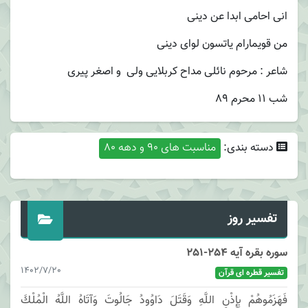
انی احامی ابدا عن دینی
من قویمارام یاتسون لوای دینی
شاعر : مرحوم نائلی مداح کربلایی ولی و اصغر پیری
شب 11 محرم 89
دسته بندی:
مناسبت های 90 و دهه 80
تفسیر روز
سوره بقره آیه 254-251
1402/7/20
تفسیر قطره ای قرآن
فَهَزَمُوهُمْ بِإِذْنِ اللَّهِ وَقَتَلَ دَاوُودُ جَالُوتَ وَآتَاهُ اللَّهُ الْمُلْكَ