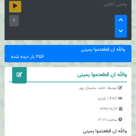
پخش آنلاین
1
والله ان قطعتموا یمینی
256 بار دیده شده
والله ان قطعتموا یمینی
توسط: حامد سلیمان پور
1,482 بازدید
1392/8/12
ساعت:12:01
والله ان قطعتموا یمینی