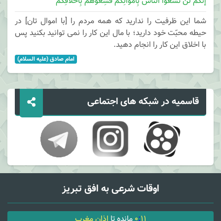
إنَّکُم لَن تَسَعُوا النَّاسَ بِأَموالِکُم فَسِعُوهُم بِأَخلَاقِکُم
شما این ظرفیت را ندارید که همه مردم را [با اموال تان] در
حیطه محبّت خود دارید؛ با مال این کار را نمی توانید بکنید پس
با اخلاق این کار را انجام دهید.
امام صادق (علیه السلام)
قاسمیه در شبکه های اجتماعی
اوقات شرعی به افق تبریز
11
:
0
مانده تا
اذان مغرب