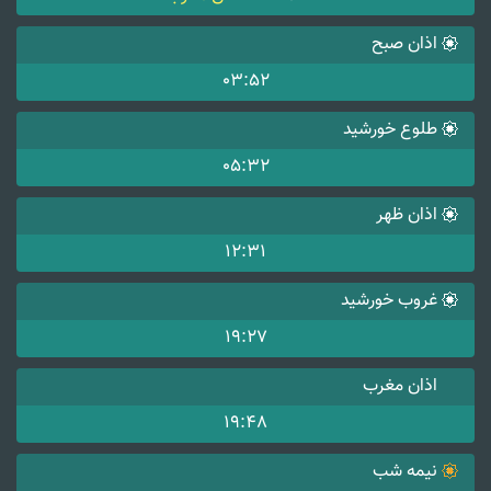
اذان صبح
03:52
طلوع خورشید
05:32
اذان ظهر
12:31
غروب خورشید
19:27
اذان مغرب
19:48
نیمه شب