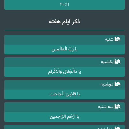
20:11
ذکر ایام هفته
شنبه
یا رَبَّ الْعالَمین
یکشنبه
یا ذَالْجَلالِ وَالْاِکْرام
دوشنبه
یا قاضِیَ الْحاجات
سه شنبه
یا اَرْحَمَ الرّاحِمین