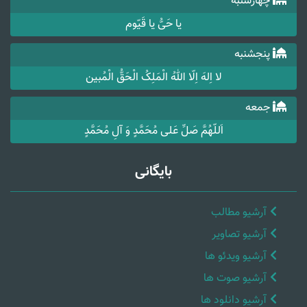
چهارشنبه
یا حَیُّ یا قَیّوم
پنجشنبه
لا اِلهَ اِلّا اللهُ الْمَلِکُ الْحَقُّ الْمُبین
جمعه
اَللّهُمَّ صَلِّ عَلی مُحَمَّدٍ وَ آلِ مُحَمَّدٍ
بایگانی
آرشیو مطالب
آرشیو تصاویر
آرشیو ویدئو ها
آرشیو صوت ها
آرشیو دانلود ها