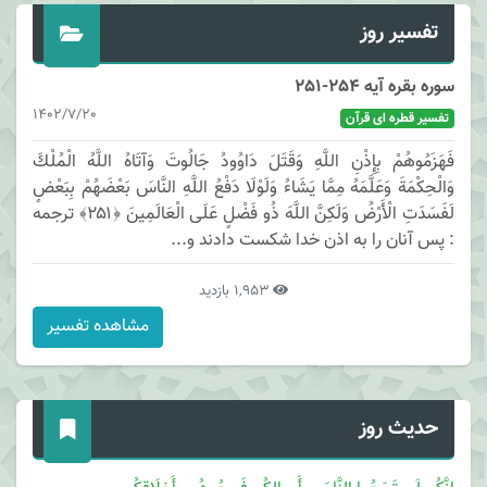
تفسیر روز
سوره بقره آیه 254-251
1402/7/20
تفسیر قطره ای قرآن
فَهَزَمُوهُمْ بِإِذْنِ اللَّهِ وَقَتَلَ دَاوُودُ جَالُوتَ وَآتَاهُ اللَّهُ الْمُلْكَ
وَالْحِكْمَةَ وَعَلَّمَهُ مِمَّا يَشَاءُ وَلَوْلَا دَفْعُ اللَّهِ النَّاسَ بَعْضَهُمْ بِبَعْضٍ
لَفَسَدَتِ الْأَرْضُ وَلَكِنَّ اللَّهَ ذُو فَضْلٍ عَلَى الْعَالَمِينَ ﴿۲۵۱﴾ ترجمه
: پس آنان را به اذن خدا شكست دادند و...
1,953 بازدید
مشاهده تفسیر
حدیث روز