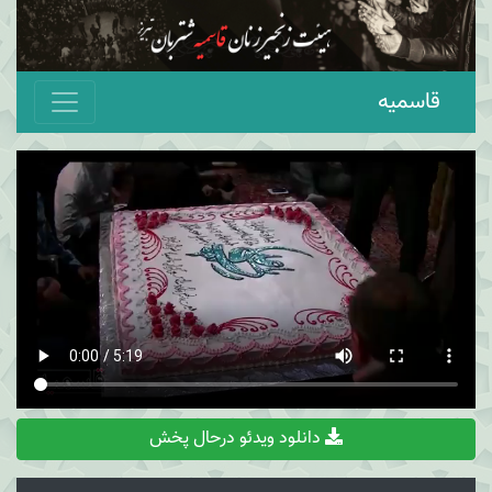
قاسمیه
دانلود ویدئو درحال پخش