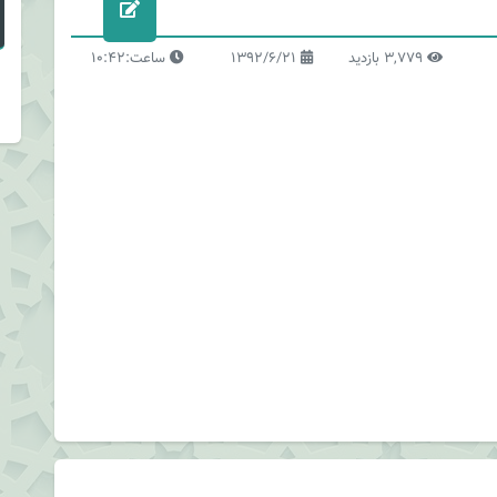
3,779 بازدید
1392/6/21
ساعت:10:42