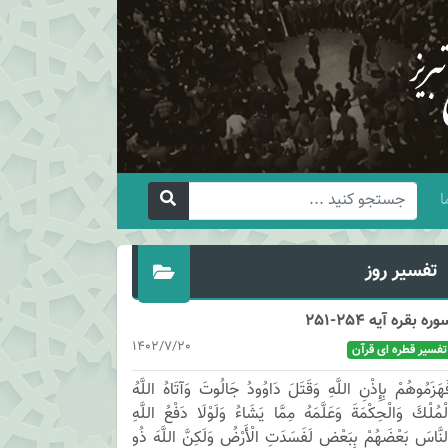
ا
تفسیر روز
وره بقره آیه 254-251
1402/7/20
تفسیر قطره ای قرآن
َهَزَمُوهُمْ بِإِذْنِ اللَّهِ وَقَتَلَ دَاوُودُ جَالُوتَ وَآتَاهُ اللَّهُ
لْمُلْكَ وَالْحِكْمَةَ وَعَلَّمَهُ مِمَّا يَشَاءُ وَلَوْلَا دَفْعُ اللَّهِ
لنَّاسَ بَعْضَهُمْ بِبَعْضٍ لَفَسَدَتِ الْأَرْضُ وَلَكِنَّ اللَّهَ ذُو