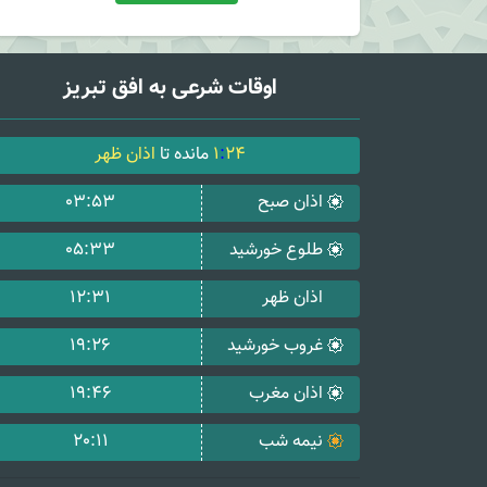
اوقات شرعی به افق تبریز
24
:
1
مانده تا
اذان ظهر
اذان صبح
03:53
طلوع خورشید
05:33
اذان ظهر
12:31
غروب خورشید
19:26
اذان مغرب
19:46
نیمه شب
20:11