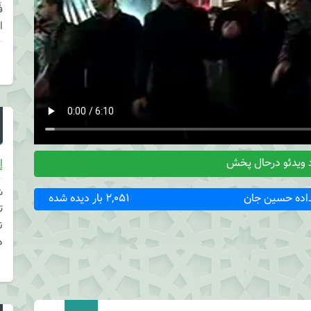
ا
 ویدئو درحال پخش
إ
ش
اده حسین جان
2,051 بار دیده شده
ت
ن
د