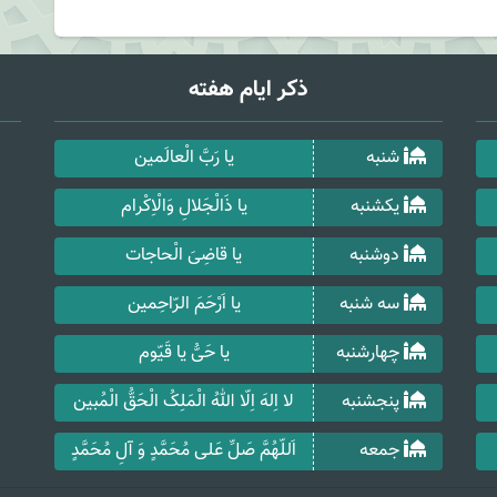
ذکر ایام هفته
شنبه
یا رَبَّ الْعالَمین
یکشنبه
یا ذَالْجَلالِ وَالْاِکْرام
دوشنبه
یا قاضِیَ الْحاجات
سه شنبه
یا اَرْحَمَ الرّاحِمین
چهارشنبه
یا حَیُّ یا قَیّوم
پنجشنبه
لا اِلهَ اِلّا اللهُ الْمَلِکُ الْحَقُّ الْمُبین
جمعه
اَللّهُمَّ صَلِّ عَلی مُحَمَّدٍ وَ آلِ مُحَمَّدٍ