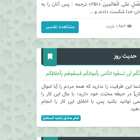
فَضْلٍ عَلَى الْعَالَمِينَ ﴿۲۵۱﴾ ترجمه : پس آنان را به
ذن خدا شكست دادند و...
مشاهده تفسیر
1,953 بازدید
حدیث روز
نَّکُم لَن تَسَعُوا النَّاسَ بِأَموالِکُم فَسِعُوهُم بِأَخلَاقِکُم
ما این ظرفیت را ندارید که همه مردم را [با اموال
ان] در حیطه محبّت خود دارید؛ با مال این کار را
می توانید بکنید پس با اخلاق این کار را انجام
هید.
امام صادق (علیه السلام)