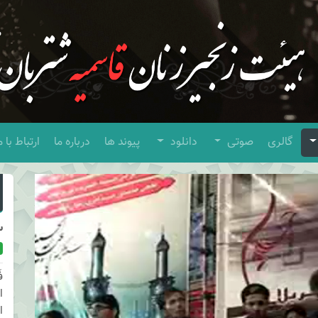
گالری
صوتی
دانلود
پیوند ها
درباره ما
ارتباط با م
س
ف
ا
ا