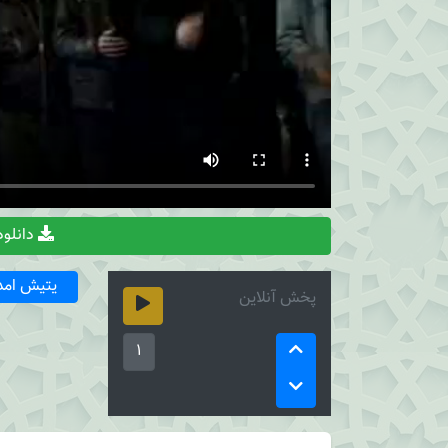
دانلود
یتیش امد
پخش آنلاین
1