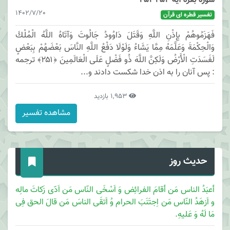
سوره بقره آیه 254-251
1402/7/20
تفسیر قطره ای قرآن
فَهَزَمُوهُمْ بِإِذْنِ اللَّهِ وَقَتَلَ دَاوُودُ جَالُوتَ وَآتَاهُ اللَّهُ الْمُلْكَ
وَالْحِكْمَةَ وَعَلَّمَهُ مِمَّا يَشَاءُ وَلَوْلَا دَفْعُ اللَّهِ النَّاسَ بَعْضَهُمْ بِبَعْضٍ
لَفَسَدَتِ الْأَرْضُ وَلَكِنَّ اللَّهَ ذُو فَضْلٍ عَلَى الْعَالَمِينَ ﴿۲۵۱﴾ ترجمه
: پس آنان را به اذن خدا شكست دادند و...
1,953 بازدید
مشاهده تفسیر
حدیث روز
أعبَدُ الناس مَن أقامَ الفرائِض وَ اَسْخَی النّاس مَن اَدّی زَکاتَ مالِه
و اَزهَدُ النّاس مَن اِجتَنَبَ الحرام وُ اَتقَی الناسَ مَن قالَ الحق فِی
مَا لَهُ وَ عَلیهِ.