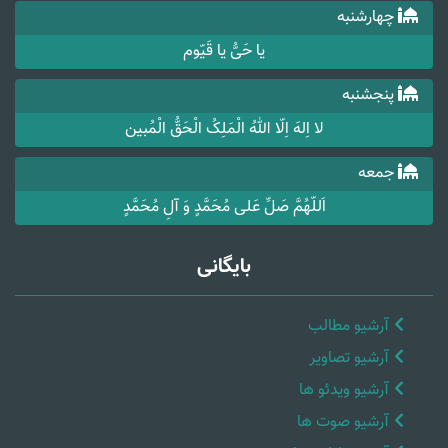
چهارشنبه
یا حَیُّ یا قَیّوم
پنجشنبه
لا اِلهَ اِلّا اللهُ الْمَلِکُ الْحَقُّ الْمُبین
جمعه
اَللّهُمَّ صَلِّ عَلی مُحَمَّدٍ وَ آلِ مُحَمَّدٍ
بایگانی
آرشیو مطالب
آرشیو تصاویر
آرشیو ویدئو ها
آرشیو صوت ها