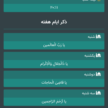
20:11
ذکر ایام هفته
شنبه
یا رَبَّ الْعالَمین
یکشنبه
یا ذَالْجَلالِ وَالْاِکْرام
دوشنبه
یا قاضِیَ الْحاجات
سه شنبه
یا اَرْحَمَ الرّاحِمین