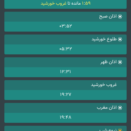
59
:
1
مانده تا
غروب خورشید
اذان صبح
03:52
طلوع خورشید
05:32
اذان ظهر
12:31
غروب خورشید
19:27
اذان مغرب
19:48
نیمه شب