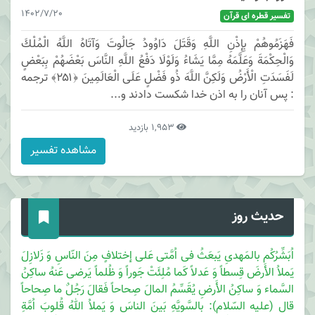
1402/7/20
تفسیر قطره ای قرآن
فَهَزَمُوهُمْ بِإِذْنِ اللَّهِ وَقَتَلَ دَاوُودُ جَالُوتَ وَآتَاهُ اللَّهُ الْمُلْكَ
وَالْحِكْمَةَ وَعَلَّمَهُ مِمَّا يَشَاءُ وَلَوْلَا دَفْعُ اللَّهِ النَّاسَ بَعْضَهُمْ بِبَعْضٍ
لَفَسَدَتِ الْأَرْضُ وَلَكِنَّ اللَّهَ ذُو فَضْلٍ عَلَى الْعَالَمِينَ ﴿۲۵۱﴾ ترجمه
: پس آنان را به اذن خدا شكست دادند و...
1,953 بازدید
مشاهده تفسیر
حدیث روز
اُبَشِّرُکُم بالمَهدیِ یَبعَثُ فی اُمَّتی عَلی إختلافٍ مِنَ النّاسِ وَ زَلازِلَ
یَملاُ الأَرضَ قِسطاً وَ عَدلاً کَما مُلِئَتْ جَوراً وَ ظُلماً یَرضی عَنهُ ساکِنُ
السَّماء وَ ساکِنُ الأَرضِ یُقَسِّمُ المالَ صِحاحاً فَقالَ رَجُلٌ ما صِحاحاً
قال (علیه السّلام): بالسَّویَّهِ بَینَ الناسَ وَ یَملاُ اللهُ قُلوبَ اُمَّةِ