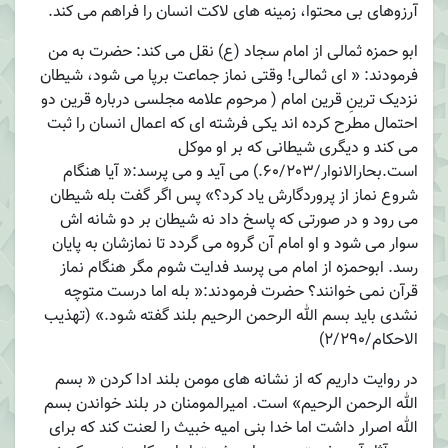
آرزوهای بی محتوا، زمینه های لاکت انسان را فراهم می کند.
ابو حمزه ثمالی از امام سجاد (ع) نقل می کند: حضرت به من
فرمودند: « ای ثمالی! وقتی نماز جماعت برپا می شود، شیطان
نزدیک ترینِ قرین امام ( مرحوم علامه مجلسی درباره قرین دو
احتمال مطرح کرده اند یکی فرشته ای که اعمال انسان را ثبت
می کند و دیگری شیطانی که بر او موکل
است.بحارالانوار/60/203.) می آید و می پرسد:« آیا هنگام
شروع نماز از پروردگارش یاد کرد؟» پس اگر گفت بله شیطان
می رود و در صورتی که پاسخ داد نه شیطان بر دو شانه اش
سوار می شود و او امام آن گروه می گردد تا نمازشان به پایان
رسد. ابوحمزه از امام می پرسد فدایت شوم مگر هنگام نماز
قرآن نمی خوانند؟ حضرت فرمودند:« بله اما درست متوچه
نشدی باید بسم الله الرحمن الرحیم بلند گفته شود.» (تهذیب
الاحکام/2/290)
در روایت داریم که از نشانه های مومن بلند ادا کردن « بسم
الله الرحمن الرحیم» است. امیرالمومنان در بلند خواندن بسم
الله اصرار داشت اما خدا بنی امیه خبیث را لعنت کند که برای