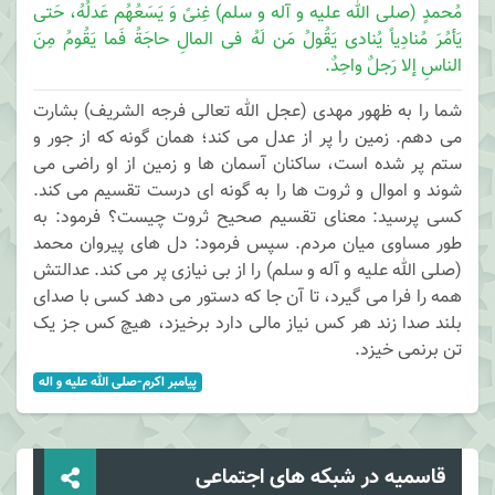
مُحمدٍ (صلی الله علیه و آله و سلم) غِنیً وَ یَسَعُهُم عَدلُهُ، حَتی
یَأمُرَ مُنادِیاً یُنادی یَقُولُ مَن لَهُ فی المالِ حاجَةُ فَما یَقُومُ مِنَ
الناسِ إلا رَجلٌ واحِدٌ.
شما را به ظهور مهدی (عجل الله تعالی فرجه الشریف) بشارت
می دهم. زمین را پر از عدل می کند؛ همان گونه که از جور و
ستم پر شده است، ساکنان آسمان ها و زمین از او راضی می
شوند و اموال و ثروت ها را به گونه ای درست تقسیم می کند.
کسی پرسید: معنای تقسیم صحیح ثروت چیست؟ فرمود: به
طور مساوی میان مردم. سپس فرمود: دل های پیروان محمد
(صلی الله علیه و آله و سلم) را از بی نیازی پر می کند. عدالتش
همه را فرا می گیرد، تا آن جا که دستور می دهد کسی با صدای
بلند صدا زند هر کس نیاز مالی دارد برخیزد، هیچ کس جز یک
تن برنمی خیزد.
پيامبر اکرم-صلی الله عليه و اله
قاسمیه در شبکه های اجتماعی