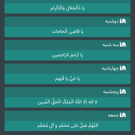
یا ذَالْجَلالِ وَالْاِکْرام
دوشنبه
یا قاضِیَ الْحاجات
سه شنبه
یا اَرْحَمَ الرّاحِمین
چهارشنبه
یا حَیُّ یا قَیّوم
پنجشنبه
لا اِلهَ اِلّا اللهُ الْمَلِکُ الْحَقُّ الْمُبین
جمعه
اَللّهُمَّ صَلِّ عَلی مُحَمَّدٍ وَ آلِ مُحَمَّدٍ