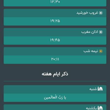
12:30
غروب خورشید
19:25
اذان مغرب
19:45
نیمه شب
20:11
ذکر ایام هفته
شنبه
یا رَبَّ الْعالَمین
یکشنبه