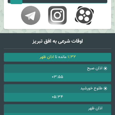
اوقات شرعی به افق تبریز
32
:
1
مانده تا
اذان ظهر
اذان صبح
03:55
طلوع خورشید
05:34
اذان ظهر