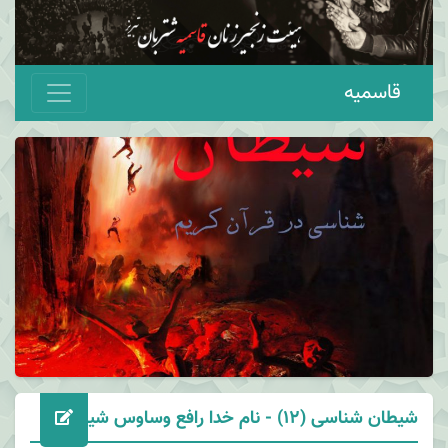
قاسمیه
شیطان شناسی (12) - نام خدا رافع وساوس شیطان