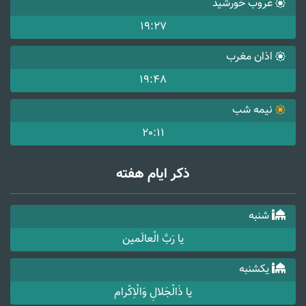
غروب خورشید
19:27
اذان مغرب
19:48
نیمه شب
20:11
ذکر ایام هفته
شنبه
یا رَبَّ الْعالَمین
یکشنبه
یا ذَالْجَلالِ وَالْاِکْرام