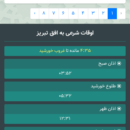
›
8
7
6
5
4
3
2
1
‹
اوقات شرعی به افق تبریز
35
:
4
مانده تا
غروب خورشید
اذان صبح
03:52
طلوع خورشید
05:32
اذان ظهر
12:31