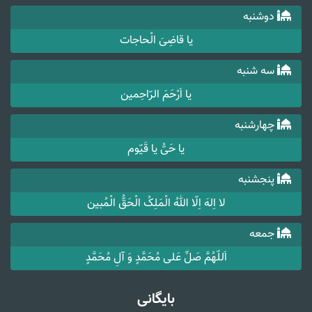
دوشنبه
یا قاضِیَ الْحاجات
سه شنبه
یا اَرْحَمَ الرّاحِمین
چهارشنبه
یا حَیُّ یا قَیّوم
پنجشنبه
لا اِلهَ اِلّا اللهُ الْمَلِکُ الْحَقُّ الْمُبین
جمعه
اَللّهُمَّ صَلِّ عَلی مُحَمَّدٍ وَ آلِ مُحَمَّدٍ
بایگانی